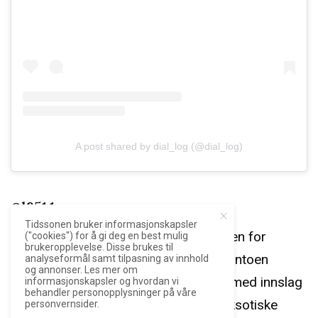
A post shared by dial_log (@dial_log)
@l951.1
Tidssonen bruker informasjonskapsler
Navnet indikerer en samler med sansen for
("cookies") for å gi deg en best mulig
brukeropplevelse. Disse brukes til
Lange, og det er forsåvidt ikke feil. Kontoen
analyseformål samt tilpasning av innhold
og annonser. Les mer om
omfatter likevel så mer enn bare det, med innslag
informasjonskapsler og hvordan vi
behandler personopplysninger på våre
av alt fra «vanlige» sportsklokker til eksotiske
personvernsider.