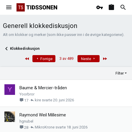
Generell klokkediskusjon
Alt om klokker og merker (som ikke passer inn i de øvrige kategoriene).
Klokkediskusjon
First
Last
3 av 489
Forrige
Neste
Filter
Baume & Mercier-tråden
Y
Yoorbror
kire
20. juni 2026
17
Raymond Weil Millesime
hgnubel
MikroKrone
18. juni 2026
28