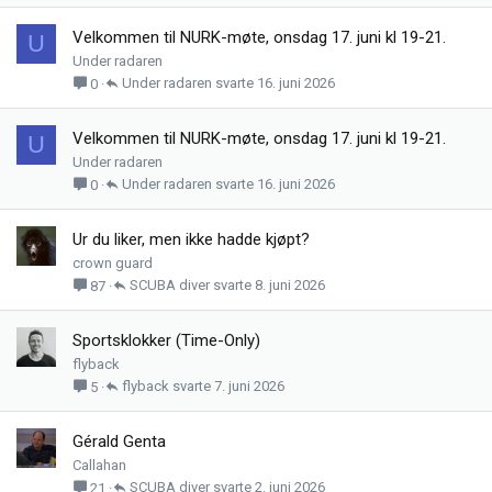
Velkommen til NURK-møte, onsdag 17. juni kl 19-21.
U
Under radaren
Under radaren
16. juni 2026
0
Velkommen til NURK-møte, onsdag 17. juni kl 19-21.
U
Under radaren
Under radaren
16. juni 2026
0
Ur du liker, men ikke hadde kjøpt?
crown guard
SCUBA diver
8. juni 2026
87
Sportsklokker (Time-Only)
flyback
flyback
7. juni 2026
5
Gérald Genta
Callahan
SCUBA diver
2. juni 2026
21