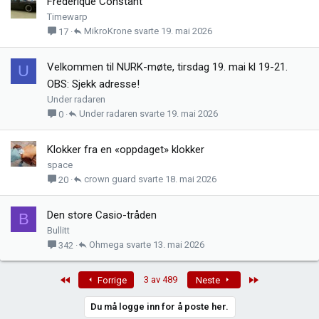
Frederique Constant
Timewarp
MikroKrone
19. mai 2026
17
Velkommen til NURK-møte, tirsdag 19. mai kl 19-21.
U
OBS: Sjekk adresse!
Under radaren
Under radaren
19. mai 2026
0
Klokker fra en «oppdaget» klokker
space
crown guard
18. mai 2026
20
Den store Casio-tråden
B
Bullitt
Ohmega
13. mai 2026
342
First
Last
3 av 489
Forrige
Neste
Du må logge inn for å poste her.