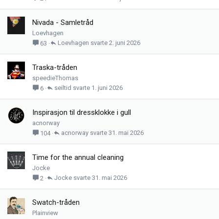
Nivada - Samletråd
Loevhagen
Loevhagen
2. juni 2026
63
Traska-tråden
speedieThomas
seiltid
1. juni 2026
6
Inspirasjon til dressklokke i gull
acnorway
acnorway
31. mai 2026
104
Time for the annual cleaning
Jocke
Jocke
31. mai 2026
2
Swatch-tråden
Plainview