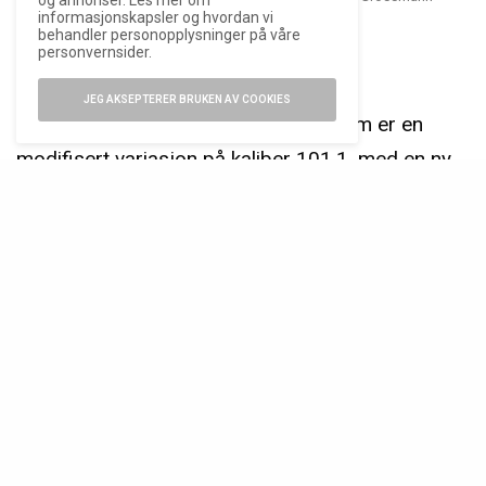
og annonser. Les mer om
informasjonskapsler og hvordan vi
behandler personopplysninger på våre
personvernsider.
Nytt(-ish) urverk
JEG AKSEPTERER BRUKEN AV COOKIES
Urverket er det nye kaliber 101.13, som er en
modifisert variasjon på kaliber 101.1, med en ny
evighetskalender-modul på toppen. Ifølge Moritz
Grossmann består modulen av 211 individuelle
komponenter, som kommer i tillegg til de
eksisterende 190 delene i baseverket.