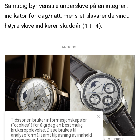
Samtidig byr venstre underskive på en integrert
indikator for dag/natt, mens et tilsvarende vindu i
høyre skive indikerer skuddår (1 til 4).
ANNONSE
Tidssonen bruker informasjonskapsler
("cookies") for å gi deg en best mulig
brukeropplevelse. Disse brukes til
analyseformål samt tilpasning av innhold
Gull eller platina? Det er spørsmålet. Foto: Moritz Grossmann