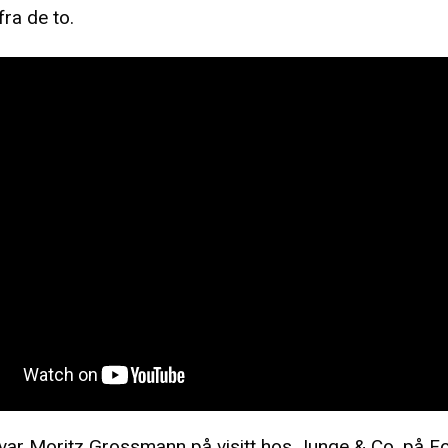
fra de to.
var Moritz Grossmann på visitt hos Junge & Co. på F