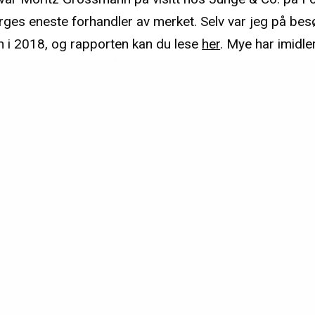
ges eneste forhandler av merket. Selv var jeg på bes
i 2018, og rapporten kan du lese
her
. Mye har imidle
våre veier krysset, så jeg tok turen til Fornebu for sist
merket.
ANNONSE
JUNGE & CO.
MORITZ GROSSMANN
VIDEO
LES OGSÅ...