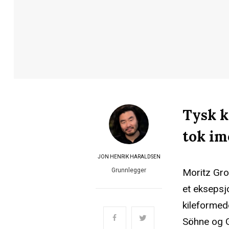
Tysk k
tok im
JON HENRIK HARALDSEN
Moritz Gro
Grunnlegger
et eksepsj
kileformed
Söhne og G