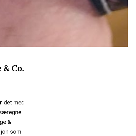
 & Co.
ør det med
n særegne
nge &
ksjon som