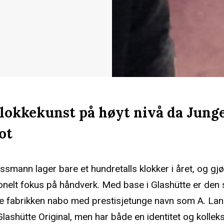
lokkekunst på høyt nivå da Junge
ot
ssmann lager bare et hundretalls klokker i året, og gj
onelt fokus på håndverk. Med base i Glashütte er de
e fabrikken nabo med prestisjetunge navn som A. La
lashütte Original, men har både en identitet og kolle