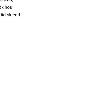
øk hos
rtid skjedd
e status på