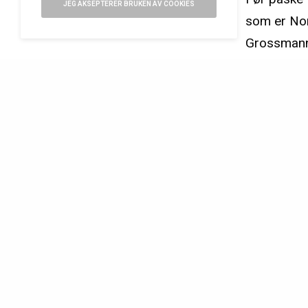
JEG AKSEPTERER BRUKEN AV COOKIES
som er Nor
Grossmann 
siden sist 
det tyske 
STIKKORD