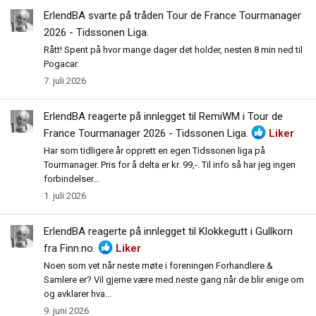
ErlendBA
svarte på tråden
Tour de France Tourmanager
2026 - Tidssonen Liga
.
Rått! Spent på hvor mange dager det holder, nesten 8 min ned til
Pogacar.
7. juli 2026
ErlendBA
reagerte på innlegget til RemiWM i
Tour de
France Tourmanager 2026 - Tidssonen Liga
.
Liker
Har som tidligere år opprett en egen Tidssonen liga på
Tourmanager. Pris for å delta er kr. 99,-. Til info så har jeg ingen
forbindelser...
1. juli 2026
ErlendBA
reagerte på innlegget til Klokkegutt i
Gullkorn
fra Finn.no
.
Liker
Noen som vet når neste møte i foreningen Forhandlere &
Samlere er? Vil gjerne være med neste gang når de blir enige om
og avklarer hva...
9. juni 2026