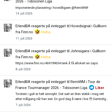
2026 - Tidssonen Liga
.
Imponerende plassering i hovedligaen @RemiWM!
14. juli 2026
ErlendBA
reagerte på innlegget til Hovedsignal i
Gullkorn
fra Finn.no
.
Haha
11. juli 2026
ErlendBA
reagerte på innlegget til Johnsigans i
Gullkorn
fra Finn.no
.
Haha
https://www.finn.no/469199654 tenk å få allokert en caps
8. juli 2026
ErlendBA
reagerte på innlegget til RemiWM i
Tour de
France Tourmanager 2026 - Tidssonen Liga
.
Liker
Torstein i gult er helt sinnsykt. Det satt en liten støkk i meg rett
etter målgang når han sier: En god dag å være i live 🥹 Samtidig...
7. juli 2026