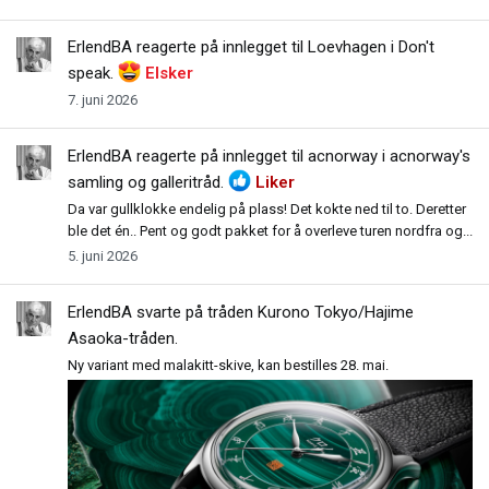
ErlendBA
reagerte på innlegget til Loevhagen i
Don't
speak
.
Elsker
7. juni 2026
ErlendBA
reagerte på innlegget til acnorway i
acnorway's
samling og galleritråd
.
Liker
Da var gullklokke endelig på plass! Det kokte ned til to. Deretter
ble det én.. Pent og godt pakket for å overleve turen nordfra og...
5. juni 2026
ErlendBA
svarte på tråden
Kurono Tokyo/Hajime
Asaoka-tråden
.
Ny variant med malakitt-skive, kan bestilles 28. mai.