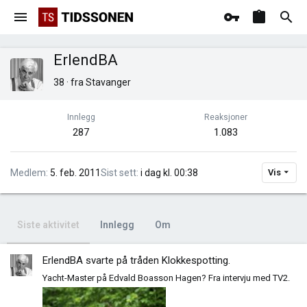
ErlendBA
38
·
fra
Stavanger
Innlegg
Reaksjoner
287
1.083
Medlem
5. feb. 2011
Sist sett
i dag kl. 00:38
Vis
Siste aktivitet
Innlegg
Om
ErlendBA
svarte på tråden
Klokkespotting
.
Yacht-Master på Edvald Boasson Hagen? Fra intervju med TV2.