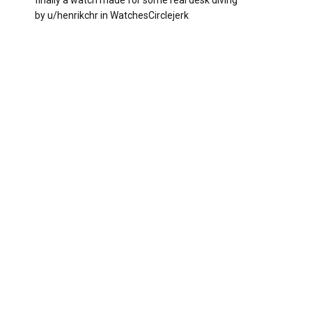
by
u/henrikchr
in
WatchesCirclejerk