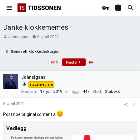
Danke klokkememes
T
O
Johnsigans
8. april 2022
r
p
å
p
Generell klokkediskusjon
d
r
s
e
Last
1 av 5
Neste
t
t
a
t
Johnsigans
r
e
Støttemedlem
t
t
Medlem
17. juni 2019
Innlegg
447
Sted
Stabekk
e
r
8. april 2022
#1
Post noe original content a
Vedlegg