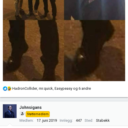
R
HadronCollider
,
mr.quick
,
Easypeasy
og 6 andre
e
a
k
Johnsigans
s
Støttemedlem
j
Medlem
17. juni 2019
Innlegg
447
Sted
Stabekk
o