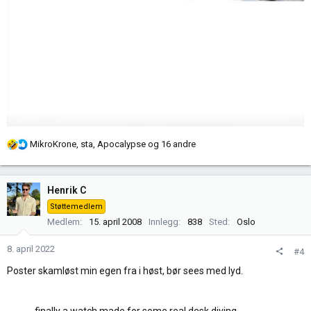
R
MikroKrone
,
sta
,
Apocalypse
og 16 andre
e
a
k
Henrik C
s
Støttemedlem
j
Medlem
15. april 2008
Innlegg
838
Sted
Oslo
o
n
8. april 2022
#4
e
r
Poster skamløst min egen fra i høst, bør sees med lyd.
:
finally a watch made for some real desk diving