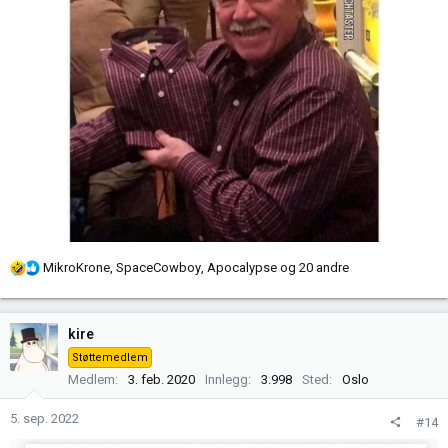
R
MikroKrone
,
SpaceCowboy
,
Apocalypse
og 20 andre
e
a
k
kire
s
Støttemedlem
j
Medlem
3. feb. 2020
Innlegg
3.998
Sted
Oslo
o
n
5. sep. 2022
#14
e
r