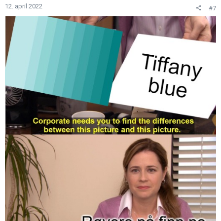
n
12. april 2022
#7
e
r
: