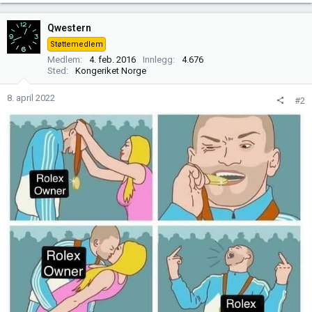
a
k
Qwestern
s
Støttemedlem
j
Medlem
4. feb. 2016
Innlegg
4.676
o
Sted
Kongeriket Norge
n
e
8. april 2022
#2
r
: