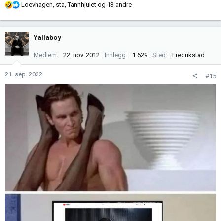
R
Loevhagen
,
sta
,
Tannhjulet
og 13 andre
e
a
k
Yallaboy
s
j
Medlem
22. nov. 2012
Innlegg
1.629
Sted
Fredrikstad
o
n
21. sep. 2022
#15
e
r
: