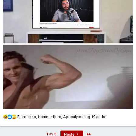
R
Fjordseiko
,
Hammerfjord
,
Apocalypse
og 19 andre
e
a
Last
1 av 5
Neste
k