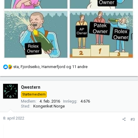
R
sta
,
Fjordseiko
,
Hammerfjord
og 11 andre
e
a
k
Qwestern
s
Støttemedlem
j
Medlem
4. feb. 2016
Innlegg
4.676
o
Sted
Kongeriket Norge
n
e
8. april 2022
#3
r
: