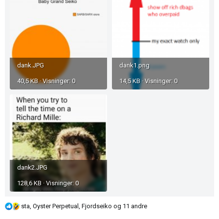
dank.JPG
dank1.png
40,5 KB · Visninger: 0
14,5 KB · Visninger: 0
dank2.JPG
128,6 KB · Visninger: 0
R
sta
,
Oyster Perpetual
,
Fjordseiko
og 11 andre
e