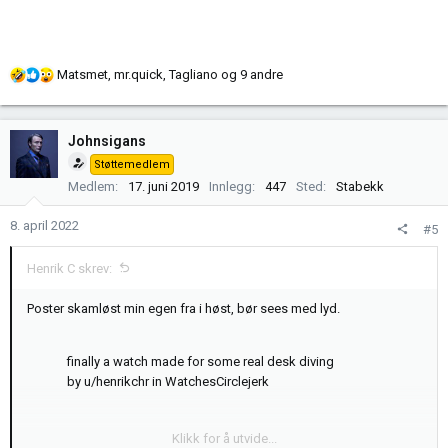
R
Matsmet
,
mr.quick
,
Tagliano
og 9 andre
e
a
k
Johnsigans
s
Støttemedlem
j
Medlem
17. juni 2019
Innlegg
447
Sted
Stabekk
o
n
8. april 2022
#5
e
r
Henrik C skrev:
:
Poster skamløst min egen fra i høst, bør sees med lyd.
finally a watch made for some real desk diving
by
u/henrikchr
in
WatchesCirclejerk
Klikk for å utvide...