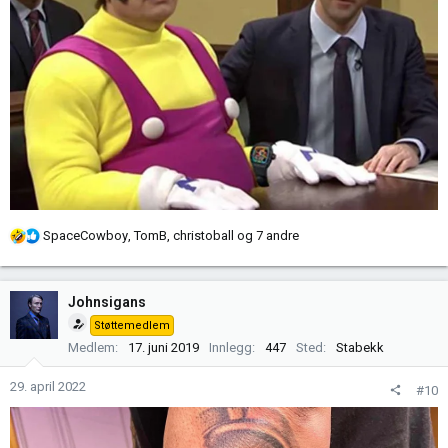
R
SpaceCowboy
,
TomB
,
christoball
og 7 andre
e
a
k
Johnsigans
s
Støttemedlem
j
Medlem
17. juni 2019
Innlegg
447
Sted
Stabekk
o
n
29. april 2022
#10
e
r
: