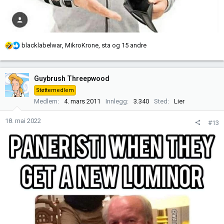
R
blacklabelwar
,
MikroKrone
,
sta
og 15 andre
e
a
k
Guybrush Threepwood
s
Støttemedlem
j
Medlem
4. mars 2011
Innlegg
3.340
Sted
Lier
o
n
18. mai 2022
#13
e
r
: