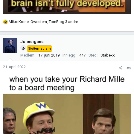
R
MikroKrone
,
Qwestern
,
TomB
og 3 andre
e
a
k
Johnsigans
s
Støttemedlem
j
Medlem
17. juni 2019
Innlegg
447
Sted
Stabekk
o
n
21. april 2022
#9
e
r
: