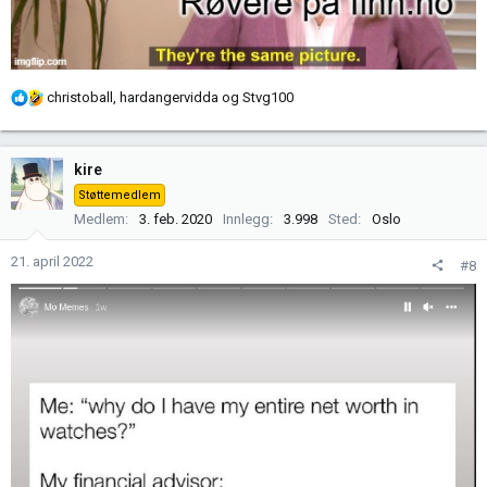
R
christoball
,
hardangervidda
og
Stvg100
e
a
k
kire
s
Støttemedlem
j
Medlem
3. feb. 2020
Innlegg
3.998
Sted
Oslo
o
n
21. april 2022
#8
e
r
: