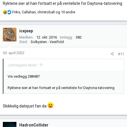
Ryktene sier at han fortsatt er på venteliste for Daytona-tatovering
R
Friks
,
Callahan
,
christoball
og 10 andre
e
a
k
icejeep
s
Medlem
12. okt. 2016
Innlegg
382
j
Sted
Solkysten - Vestfold
o
n
30. april 2022
#11
e
r
Johnsigans skrev:
:
Vis vedlegg 288487
Ryktene sier at han fortsatt er på venteliste for Daytona-tatovering
Skikkelig datejust fan da
HadronCollider