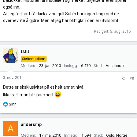
baklokket. Historien til modellen og merket. Skjeldenheten spiller
også inn.
At jeg fortsatt får kick av helgull Sub'n har ingen ting med de
overnevnte å gjøre. Men at jeg har blitt gla' i den er utvilsomt.
Redigert:
5. aug. 2015
UJU
Støttemedlem
Medlem
23. jan. 2010
Innlegg
6.470
Sted
Vestlandet
3. nov. 2014
#5
Dette er eksklusivitet på et helt annet nivå.
Ikke rart man blir fascinert.
R
Sinn
e
a
k
andersmp
A
s
j
Medlem
17. mai 2010
Innlegg
1.594
Sted
Oslo, Norge