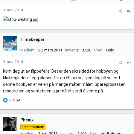
o
n
3. nov. 2014
#6
e
r
:
Timekeeper
Medlem
30. mars 2011
Innlegg
3.526
Sted
Oslo
3. nov. 2014
#7
Kom deg ut av flippefella! Det er den sikre død for hobbyen og
klokkegleden. Legg planen for en FPjourne, gled deg på veien. I
denne hobbyen er veien på mange måter målet. Spareprosessen,
researchen og ventetiden gjør målet verdt å vente på.
R
KTS69
e
a
k
Phenix
s
Støttemedlem
j
Medlem
2. jan. 2011
Innlegg
4.569
Sted
Midt-Norge