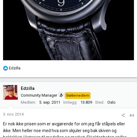
R
Edzilla
e
a
k
Edzilla
s
Community Manager
Støttemedlem
j
Medlem
5. sep. 2011
Innlegg
13.839
Sted
Oslo
o
n
3. nov. 2014
#4
e
r
Er nok ikke prisen som er avgjørende for om jeg får ståpels eller
:
ikke. Men heller noe med hva som skjuler seg bak skiven og