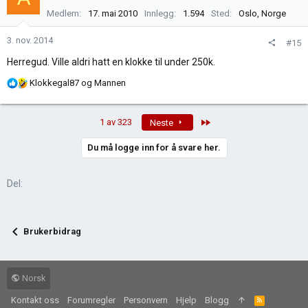
j
Medlem
17. mai 2010
Innlegg
1.594
Sted
Oslo, Norge
o
n
3. nov. 2014
#15
e
Herregud. Ville aldri hatt en klokke til under 250k.
r
:
R
Klokkegal87
og
Mannen
e
a
Last
1 av 323
Neste
k
s
Du må logge inn for å svare her.
j
o
n
Del:
e
r
:
Brukerbidrag
Norsk
Kontakt oss
Forumregler
Personvern
Hjelp
Blogg
R