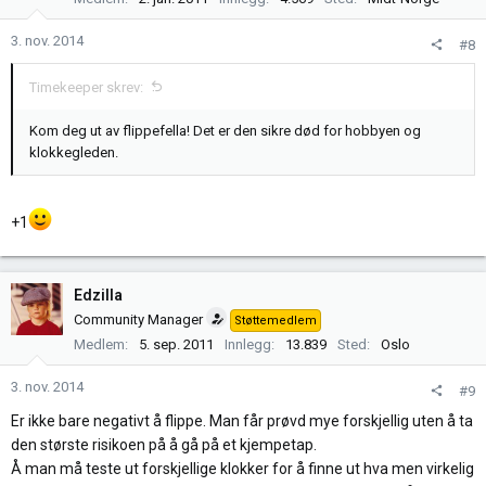
o
n
3. nov. 2014
#8
e
r
Timekeeper skrev:
:
Kom deg ut av flippefella! Det er den sikre død for hobbyen og
klokkegleden.
+1
Edzilla
Community Manager
Støttemedlem
Medlem
5. sep. 2011
Innlegg
13.839
Sted
Oslo
3. nov. 2014
#9
Er ikke bare negativt å flippe. Man får prøvd mye forskjellig uten å ta
den største risikoen på å gå på et kjempetap.
Å man må teste ut forskjellige klokker for å finne ut hva men virkelig