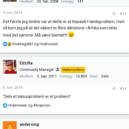
Medlem
20. feb. 2008
Innlegg
141
3. nov. 2014
#13
Det første jeg tenkte var at dette er et klassisk I-landsproblem, men
så kom jeg på at det sikkert er flere diktatorer i Afrika som sliter
med det samme. Må være beintøft!
R
Klokkegal87
og
Hvalrossen
e
a
k
Edzilla
s
Community Manager
Støttemedlem
j
Medlem
5. sep. 2011
Innlegg
13.839
Sted
Oslo
o
n
3. nov. 2014
#14
e
r
"Selv et luksusproblem er et problem".
:
R
Hvalrossen
og
Akrapovic
e
a
k
andersmp
A
s