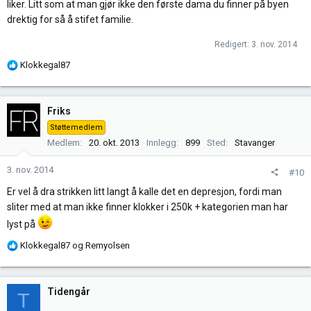
liker. Litt som at man gjør ikke den første dama du finner på byen
drektig for så å stifet familie.
Redigert:
3. nov. 2014
R
Klokkegal87
e
a
k
Friks
s
Støttemedlem
j
Medlem
20. okt. 2013
Innlegg
899
Sted
Stavanger
o
n
3. nov. 2014
#10
e
r
Er vel å dra strikken litt langt å kalle det en depresjon, fordi man
:
sliter med at man ikke finner klokker i 250k + kategorien man har
lyst på
R
Klokkegal87
og
Remyolsen
e
a
k
Tidengår
T
s