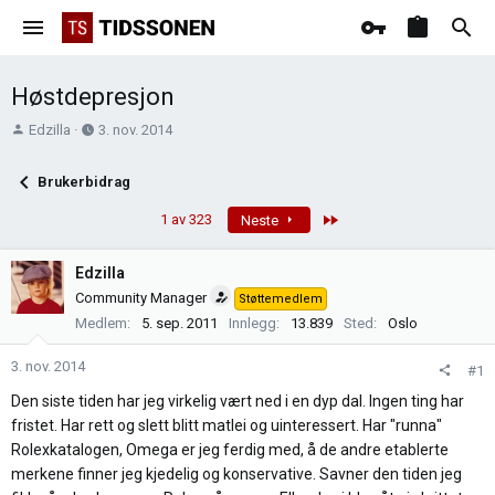
Høstdepresjon
T
O
Edzilla
3. nov. 2014
r
p
å
p
Brukerbidrag
d
r
s
e
Last
1 av 323
Neste
t
t
a
t
Edzilla
r
e
Community Manager
Støttemedlem
t
t
Medlem
5. sep. 2011
Innlegg
13.839
Sted
Oslo
e
r
3. nov. 2014
#1
Den siste tiden har jeg virkelig vært ned i en dyp dal. Ingen ting har
fristet. Har rett og slett blitt matlei og uinteressert. Har "runna"
Rolexkatalogen, Omega er jeg ferdig med, å de andre etablerte
merkene finner jeg kjedelig og konservative. Savner den tiden jeg