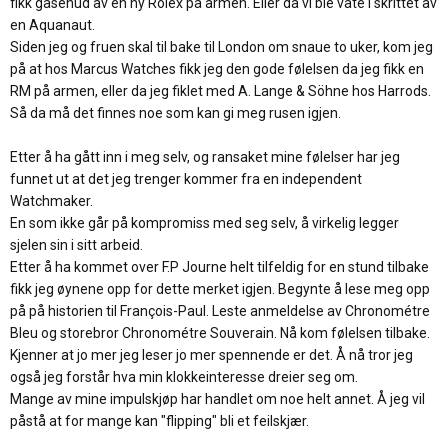
fikk gåsehud av en ny Rolex på armen. Eller da vi ble våte i skrittet av
en Aquanaut.
Siden jeg og fruen skal til bake til London om snaue to uker, kom jeg
på at hos Marcus Watches fikk jeg den gode følelsen da jeg fikk en
RM på armen, eller da jeg fiklet med A. Lange & Söhne hos Harrods.
Så da må det finnes noe som kan gi meg rusen igjen.
Etter å ha gått inn i meg selv, og ransaket mine følelser har jeg
funnet ut at det jeg trenger kommer fra en independent
Watchmaker.
En som ikke går på kompromiss med seg selv, å virkelig legger
sjelen sin i sitt arbeid.
Etter å ha kommet over F.P Journe helt tilfeldig for en stund tilbake
fikk jeg øynene opp for dette merket igjen. Begynte å lese meg opp
på på historien til François-Paul. Leste anmeldelse av Chronométre
Bleu og storebror Chronométre Souverain. Nå kom følelsen tilbake.
Kjenner at jo mer jeg leser jo mer spennende er det. Å nå tror jeg
også jeg forstår hva min klokkeinteresse dreier seg om.
Mange av mine impulskjøp har handlet om noe helt annet. Å jeg vil
påstå at for mange kan "flipping" bli et feilskjær.