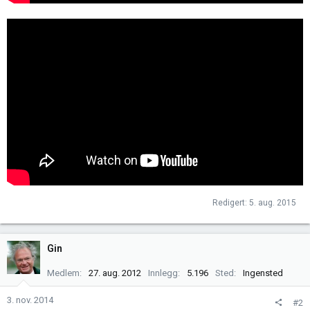
Redigert:
5. aug. 2015
Gin
Medlem
27. aug. 2012
Innlegg
5.196
Sted
Ingensted
3. nov. 2014
#2