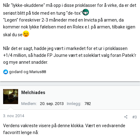
Når "lykke-skuddene" må opp i disse prisklasser for å virke, da er det
seriøst blitt på tide med en tung "de-tox"
"Legen" foreskriver 2-3 måneder med en Invicta på armen, da
kommer nok lykke følelsen med en Rolex e.l. på armen, tilbake igjen
skal du se
Når det er sagt, hadde jeg vært i markedet for et ur i prisklassen
+1/4 million, så hadde F.P Journe vært et soleklart valg foran Patek'r
og mye annet snadder.
R
godard
og
Marius88
e
a
k
Melchiades
s
j
Medlem
20. sep. 2013
Innlegg
782
o
n
3. nov. 2014
#3
e
Verdens vakreste visere på denne klokka. Vært en vedvarende
r
facvoritt lenge nå:
: