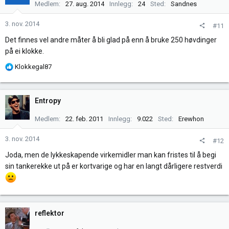
j
Medlem
27. aug. 2014
Innlegg
24
Sted
Sandnes
o
n
3. nov. 2014
#11
e
Det finnes vel andre måter å bli glad på enn å bruke 250 høvdinger
r
på ei klokke.
:
R
Klokkegal87
e
a
k
Entropy
s
j
Medlem
22. feb. 2011
Innlegg
9.022
Sted
Erewhon
o
n
3. nov. 2014
#12
e
Joda, men de lykkeskapende virkemidler man kan fristes til å begi
r
sin tankerekke ut på er kortvarige og har en langt dårligere restverdi
:
reflektor