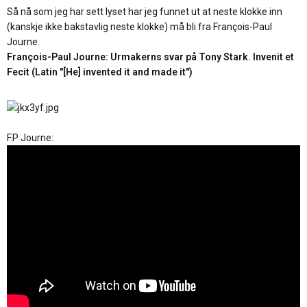
Så nå som jeg har sett lyset har jeg funnet ut at neste klokke inn
(kanskje ikke bakstavlig neste klokke) må bli fra François-Paul
Journe.
François-Paul Journe: Urmakerns svar på Tony Stark. Invenit et
Fecit (Latin "[He] invented it and made it")
F.P Journe: