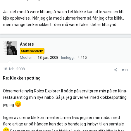
:
Ja.. det med å være litt ung å ha en fet klokke kan ofte være en litt
kjip opplevelse.. Når jeg går med submarinern så får jeg ofte blikk..
men mange tenker sikkert.. den må være fake.. det er litt synd.
Anders
Støttemedlem
Medlem
18. jan. 2008
Innlegg
4.415
18. feb. 2008
#11
Re: Klokke spotting
Observerte nylig Rolex Explorer II både på servitøren min på en Kina-
restaurant og min nye nabo. Så ja, jeg driver vel med klokkespotting
jeg og
Ingen av urene ble kommentert, men hvis jeg ser min nabo med
flere artige ur på hånden kan det jo hende jeg innbyr til en samtale