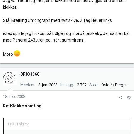
Jeg var i 50år lag i helgen snakket med en del av gjestene om seff
klokker:
Stål Breitling Chrongraph med hvit skive, 2 Tag Heuer links,
isted spiste jeg frokost på bølgen og moi på briskeby, der satt en kar
med Panerai 243..tror jeg.. sort gummirem..
Moro
BRIO1368
Medlem
8. jan. 2008
Innlegg
2.707
Sted
Oslo / / Bergen
18. feb. 2008
#2
Re: Klokke spotting
Erik N skrev: