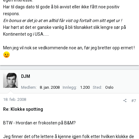
egen interesse.
Har til dags dato til gode å bli avvist eller ikke fått noe positiv
respons.
En bonus er det jo at en alltid får vist og fortalt om sitt eget ur !
Har hørt at det er ganske vanlig å bli tilsnakket slik lengre sør på
Kontinentet og i USA......
Men jeg vil nok se vedkommende noe an, før jeg bretter opp ermet !
DJM
Medlem
8. jan. 2008
Innlegg
1.200
Sted
Oslo
18. feb. 2008
#7
Re: Klokke spotting
BTW - Hvordan er frokosten på B&M?
Jeg finner det ofte lettere å kjenne igjen folk etter hvilken klokke de