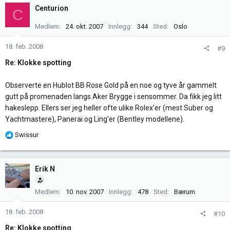
Centurion
C
Medlem
24. okt. 2007
Innlegg
344
Sted
Oslo
18. feb. 2008
#9
Re: Klokke spotting
Observerte en Hublot BB Rose Gold på en noe og tyve år gammelt
gutt på promenaden langs Aker Brygge i sensommer. Da fikk jeg litt
hakeslepp. Ellers ser jeg heller ofte ulike Rolex'er (mest Suber og
Yachtmastere), Panerai og Ling'er (Bentley modellene).
R
Swissur
e
a
k
Erik N
s
j
Medlem
10. nov. 2007
Innlegg
478
Sted
Bærum
o
n
18. feb. 2008
#10
e
r
Re: Klokke spotting