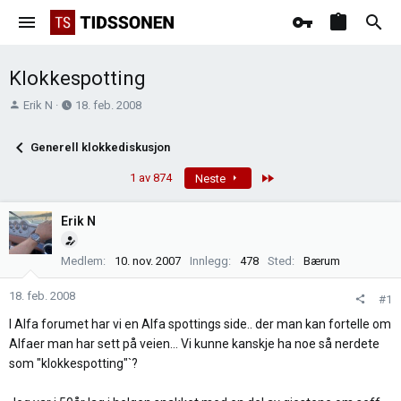
Klokkespotting
T
O
Erik N
18. feb. 2008
r
p
å
p
Generell klokkediskusjon
d
r
s
e
Last
1 av 874
Neste
t
t
a
t
Erik N
r
e
t
t
Medlem
10. nov. 2007
Innlegg
478
Sted
Bærum
e
r
18. feb. 2008
#1
I Alfa forumet har vi en Alfa spottings side.. der man kan fortelle om
Alfaer man har sett på veien... Vi kunne kanskje ha noe så nerdete
som "klokkespotting"`?