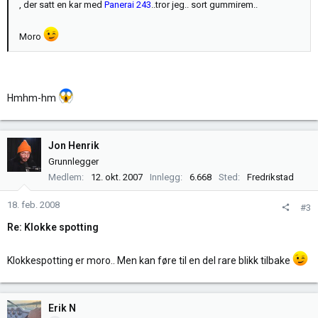
, der satt en kar med
Panerai 243
..tror jeg.. sort gummirem..
Moro
Hmhm-hm
Jon Henrik
Grunnlegger
Medlem
12. okt. 2007
Innlegg
6.668
Sted
Fredrikstad
18. feb. 2008
#3
Re: Klokke spotting
Klokkespotting er moro.. Men kan føre til en del rare blikk tilbake
Erik N