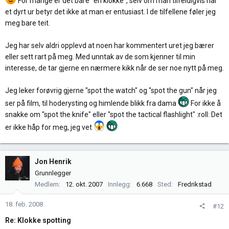
For mange er det bare "en klokke", selv om man tilfeldigvis har
et dyrt ur betyr det ikke at man er entusiast. I de tilfellene føler jeg
meg bare teit.
Jeg har selv aldri opplevd at noen har kommentert uret jeg bærer
eller sett rart på meg. Med unntak av de som kjenner til min
interesse, de tar gjerne en nærmere kikk når de ser noe nytt på meg.
Jeg leker forøvrig gjerne "spot the watch" og "spot the gun" når jeg
ser på film, til hoderysting og himlende blikk fra dama
For ikke å
snakke om "spot the knife" eller "spot the tactical flashlight" :roll: Det
er ikke håp for meg, jeg vet
Jon Henrik
Grunnlegger
Medlem
12. okt. 2007
Innlegg
6.668
Sted
Fredrikstad
18. feb. 2008
#12
Re: Klokke spotting