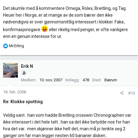
Det skumle med å kommentere Omega, Rolex, Breitling, og Tag
Heuer her i Norge, er at mange av de som bærer den ikke
nødvendigvis er over gjennomsnittlig interessert i klokker. Fake,
konfirmasjonsgave
eller rikelig med penger, er ofte vanligere
enn en genuin interesse for ur.
R
Mr.Erling
e
a
k
Erik N
s
j
Medlem
10. nov. 2007
Innlegg
478
Sted
Bærum
o
n
18. feb. 2008
#13
e
r
Re: Klokke spotting
:
Veldig sant.. han som hadde Breitling crosswin Chronographen var
ikke interissert i det hele tatt.. han sa det ikke betydde noe for han
hva det var.. men skjønner ikke helt det, man må jo tenkte seg 2
ganger om før man legger nesten 60 bananer disken..