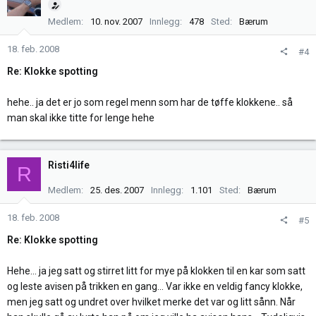
Medlem
10. nov. 2007
Innlegg
478
Sted
Bærum
18. feb. 2008
#4
Re: Klokke spotting
hehe.. ja det er jo som regel menn som har de tøffe klokkene.. så
man skal ikke titte for lenge hehe
Risti4life
R
Medlem
25. des. 2007
Innlegg
1.101
Sted
Bærum
18. feb. 2008
#5
Re: Klokke spotting
Hehe... ja jeg satt og stirret litt for mye på klokken til en kar som satt
og leste avisen på trikken en gang... Var ikke en veldig fancy klokke,
men jeg satt og undret over hvilket merke det var og litt sånn. Når