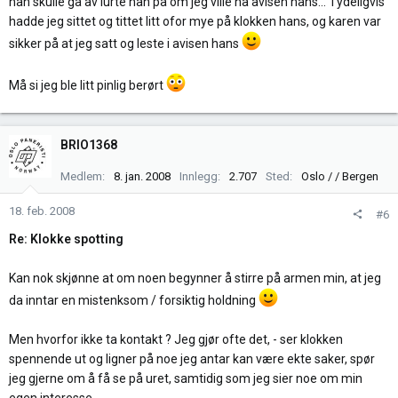
han skulle gå av lurte han på om jeg ville ha avisen hans... Tydeligvis
hadde jeg sittet og tittet litt ofor mye på klokken hans, og karen var
sikker på at jeg satt og leste i avisen hans
Må si jeg ble litt pinlig berørt
BRIO1368
Medlem
8. jan. 2008
Innlegg
2.707
Sted
Oslo / / Bergen
18. feb. 2008
#6
Re: Klokke spotting
Kan nok skjønne at om noen begynner å stirre på armen min, at jeg
da inntar en mistenksom / forsiktig holdning
Men hvorfor ikke ta kontakt ? Jeg gjør ofte det, - ser klokken
spennende ut og ligner på noe jeg antar kan være ekte saker, spør
jeg gjerne om å få se på uret, samtidig som jeg sier noe om min