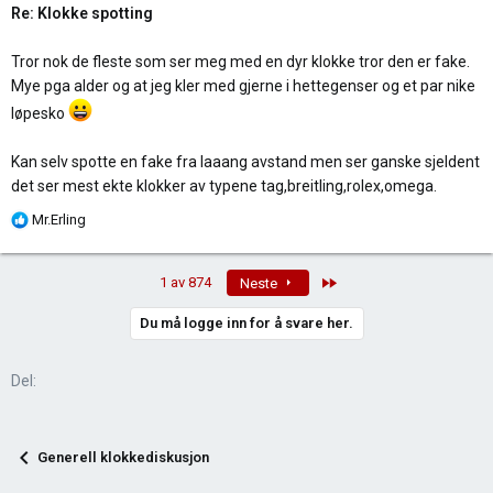
Re: Klokke spotting
Tror nok de fleste som ser meg med en dyr klokke tror den er fake.
Mye pga alder og at jeg kler med gjerne i hettegenser og et par nike
løpesko
Kan selv spotte en fake fra laaang avstand men ser ganske sjeldent
det ser mest ekte klokker av typene tag,breitling,rolex,omega.
R
Mr.Erling
e
a
Last
1 av 874
Neste
k
s
Du må logge inn for å svare her.
j
o
n
Del:
e
r
:
Generell klokkediskusjon