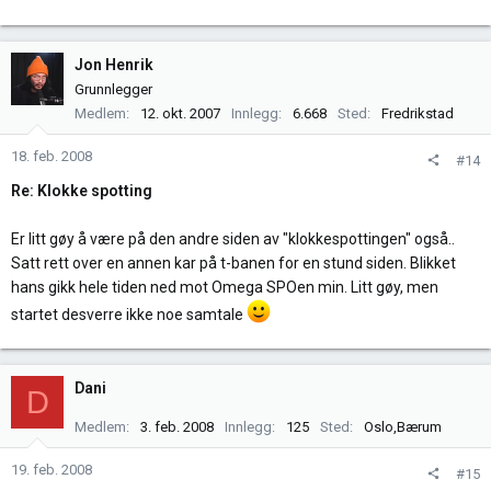
Jon Henrik
Grunnlegger
Medlem
12. okt. 2007
Innlegg
6.668
Sted
Fredrikstad
18. feb. 2008
#14
Re: Klokke spotting
Er litt gøy å være på den andre siden av "klokkespottingen" også..
Satt rett over en annen kar på t-banen for en stund siden. Blikket
hans gikk hele tiden ned mot Omega SPOen min. Litt gøy, men
startet desverre ikke noe samtale
Dani
D
Medlem
3. feb. 2008
Innlegg
125
Sted
Oslo,Bærum
19. feb. 2008
#15