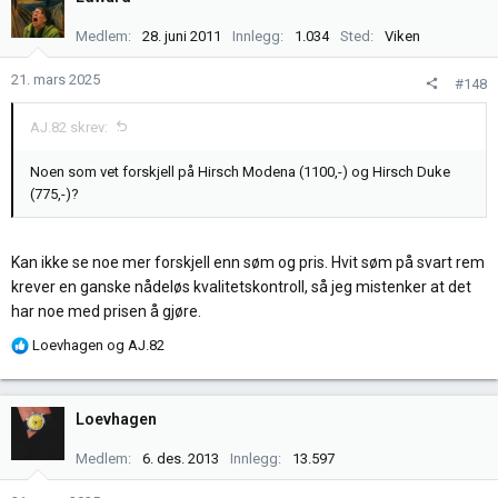
Medlem
28. juni 2011
Innlegg
1.034
Sted
Viken
21. mars 2025
#148
AJ.82 skrev:
Noen som vet forskjell på Hirsch Modena (1100,-) og Hirsch Duke
(775,-)?
Kan ikke se noe mer forskjell enn søm og pris. Hvit søm på svart rem
krever en ganske nådeløs kvalitetskontroll, så jeg mistenker at det
har noe med prisen å gjøre.
R
Loevhagen
og
AJ.82
e
a
k
Loevhagen
s
j
Medlem
6. des. 2013
Innlegg
13.597
o