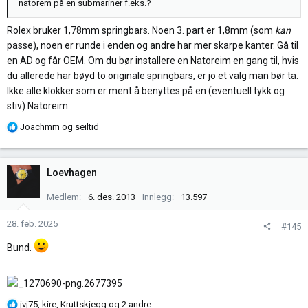
natorem på en submariner f.eks.?
Rolex bruker 1,78mm springbars. Noen 3. part er 1,8mm (som
kan
passe), noen er runde i enden og andre har mer skarpe kanter. Gå til
en AD og får OEM. Om du bør installere en Natoreim en gang til, hvis
du allerede har bøyd to originale springbars, er jo et valg man bør ta.
Ikke alle klokker som er ment å benyttes på en (eventuell tykk og
stiv) Natoreim.
R
Joachmm
og
seiltid
e
a
k
Loevhagen
s
j
Medlem
6. des. 2013
Innlegg
13.597
o
n
28. feb. 2025
#145
e
Bund.
r
:
R
jvj75
,
kire
,
Kruttskjegg
og 2 andre