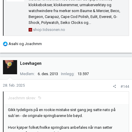
klokkebokser, klokkeremmer, urmakerverktøy og
watchwindere fra merker som Baume & Mercier, Beco,
Bergeon, Carapaz, Cape Cod Polish, Eulit, Everest, G-
Shock, Polywatch, Seiko Clocks og...
shop.tidssonen.no
R
Asahi
og
Joachmm
e
a
k
Loevhagen
s
j
Medlem
6. des. 2013
Innlegg
13.597
o
n
28. feb. 2025
#144
e
r
Joachmm skrev:
:
Gikk tydeligvis på en rookie mistake sist gang jeg satte nato på
sub’en - de originale springbarene ble bøyd.
Hvor kjøper folket/hvilke springbars anbefales når man setter