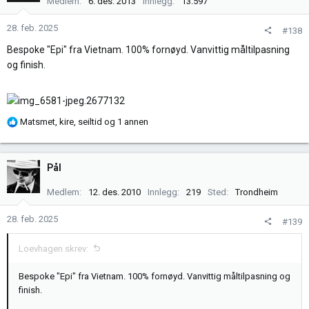
Medlem
6. des. 2013
Innlegg
13.597
o
n
28. feb. 2025
#138
e
Bespoke "Epi" fra Vietnam. 100% fornøyd. Vanvittig måltilpasning
r
og finish.
:
R
Matsmet
,
kire
,
seiltid
og 1 annen
e
a
k
Pål
s
j
Medlem
12. des. 2010
Innlegg
219
Sted
Trondheim
o
n
28. feb. 2025
#139
e
r
Loevhagen skrev:
:
Bespoke "Epi" fra Vietnam. 100% fornøyd. Vanvittig måltilpasning og
finish.