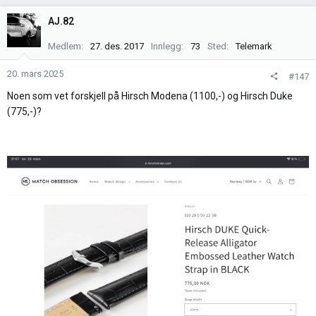
a
k
AJ.82
s
j
Medlem
27. des. 2017
Innlegg
73
Sted
Telemark
o
n
20. mars 2025
#147
e
Noen som vet forskjell på Hirsch Modena (1100,-) og Hirsch Duke
r
(775,-)?
: