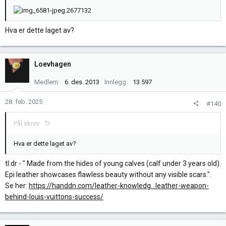
Hva er dette laget av?
Loevhagen
Medlem
6. des. 2013
Innlegg
13.597
28. feb. 2025
#140
Pål skrev:
Hva er dette laget av?
tl:dr - " Made from the hides of young calves (calf under 3 years old).
Epi leather showcases flawless beauty without any visible scars.".
Se her:
https://handdn.com/leather-knowledg...leather-weapon-
behind-louis-vuittons-success/