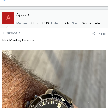
e
a
k
Agassiz
A
s
j
Medlem
23. nov. 2010
Innlegg
944
Sted
Oslo området
o
n
4. mars 2025
#146
e
Nick Mankey Designs
r
: