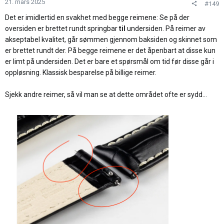
n
21. mars 2025
#149
e
Det er imidlertid en svakhet med begge reimene: Se på der
r
oversiden er brettet rundt springbar
til
undersiden. På reimer av
:
akseptabel kvalitet, går sømmen gjennom baksiden og skinnet som
er brettet rundt der. På begge reimene er det åpenbart at disse kun
er limt på undersiden. Det er bare et spørsmål om tid før disse går i
oppløsning. Klassisk besparelse på billige reimer.
Sjekk andre reimer, så vil man se at dette området ofte er sydd...