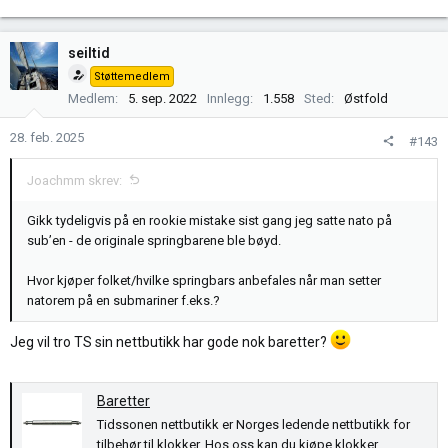
seiltid
Støttemedlem
Medlem
5. sep. 2022
Innlegg
1.558
Sted
Østfold
28. feb. 2025
#143
Joachmm skrev:
Gikk tydeligvis på en rookie mistake sist gang jeg satte nato på
sub’en - de originale springbarene ble bøyd.
Hvor kjøper folket/hvilke springbars anbefales når man setter
natorem på en submariner f.eks.?
Jeg vil tro TS sin nettbutikk har gode nok baretter?
Baretter
Tidssonen nettbutikk er Norges ledende nettbutikk for
tilbehør til klokker. Hos oss kan du kjøpe klokker,