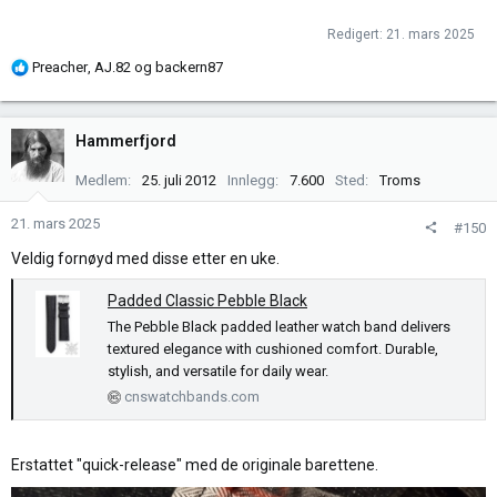
Redigert:
21. mars 2025
R
Preacher
,
AJ.82
og
backern87
e
a
k
Hammerfjord
s
j
Medlem
25. juli 2012
Innlegg
7.600
Sted
Troms
o
n
21. mars 2025
#150
e
Veldig fornøyd med disse etter en uke.
r
:
Padded Classic Pebble Black
The Pebble Black padded leather watch band delivers
textured elegance with cushioned comfort. Durable,
stylish, and versatile for daily wear.
cnswatchbands.com
Erstattet "quick-release" med de originale barettene.