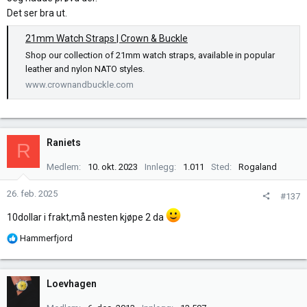
Det ser bra ut.
21mm Watch Straps | Crown & Buckle
Shop our collection of 21mm watch straps, available in popular
leather and nylon NATO styles.
www.crownandbuckle.com
Raniets
R
Medlem
10. okt. 2023
Innlegg
1.011
Sted
Rogaland
26. feb. 2025
#137
10dollar i frakt,må nesten kjøpe 2 da
R
Hammerfjord
e
a
k
Loevhagen
s
j