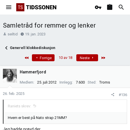
Samletråd for remmer og lenker
T
O
seiltid
19. jan. 2023
r
p
å
p
Generell klokkediskusjon
d
r
s
e
First
Last
10 av 18
Forrige
Neste
t
t
a
t
Hammerfjord
r
e
t
t
Medlem
25. juli 2012
Innlegg
7.600
Sted
Troms
e
r
26. feb. 2025
#136
Raniets skrev:
Hvem er best på Nato strap 21MM?
Jeg hadde prøvd der.