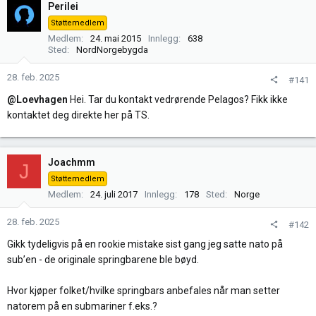
Perilei
Støttemedlem
Medlem
24. mai 2015
Innlegg
638
Sted
NordNorgebygda
28. feb. 2025
#141
@Loevhagen
Hei. Tar du kontakt vedrørende Pelagos? Fikk ikke
kontaktet deg direkte her på TS.
Joachmm
J
Støttemedlem
Medlem
24. juli 2017
Innlegg
178
Sted
Norge
28. feb. 2025
#142
Gikk tydeligvis på en rookie mistake sist gang jeg satte nato på
sub’en - de originale springbarene ble bøyd.
Hvor kjøper folket/hvilke springbars anbefales når man setter
natorem på en submariner f.eks.?