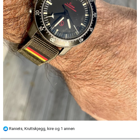
R
Raniets
,
Kruttskjegg
,
kire
og 1 annen
e