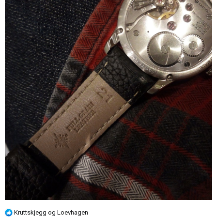
R
Kruttskjegg
og
Loevhagen