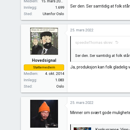
Medlem
15. mars 2017
Ser den. Ser samtidig at folk stå
Innlegg
1.699
Sted
Utenfor Oslo
25. mars 2022
speedieThomas skrev:
Ser den. Ser samtidig at folk stå
Hovedsignal
Ja, produksjon kan folk gladelig 
Støttemedlem
Medlem
4. okt. 2014
Innlegg
1.083
Sted
Oslo
25. mars 2022
Minner om svært gode muligheter
Konkurranse: Vinn