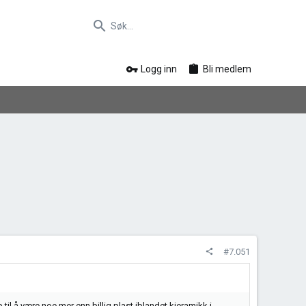
Logg inn
Bli medlem
#7.051
til å være noe mer enn billig plast iblandet kjeramikk i