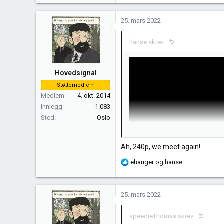
25. mars 2022
hanse skrev:
Hovedsignal
Støttemedlem
Medlem
4. okt. 2014
Innlegg
1.083
Sted
Oslo
Ah, 240p, we meet again!
R
ehauger
og
hanse
e
a
k
25. mars 2022
s
j
speedieThomas skrev:
o