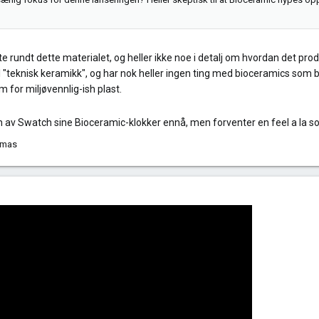
te rundt dette materialet, og heller ikke noe i detalj om hvordan det prod
ell "teknisk keramikk", og har nok heller ingen ting med bioceramics som
m for miljøvennlig-ish plast.
av Swatch sine Bioceramic-klokker ennå, men forventer en feel a la sol
omas