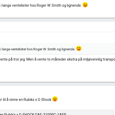
r i lange ventelister hos Roger W. Smith og lignende.
r i lange ventelister hos Roger W. Smith og lignende.
vente på tror jeg. Men å vente to måneder ekstra på miljøvennlig transport
 til å vinne en Rubiks x G-Shock
 en Rubik's x G-SHOCK GAE-2100RC-1AER