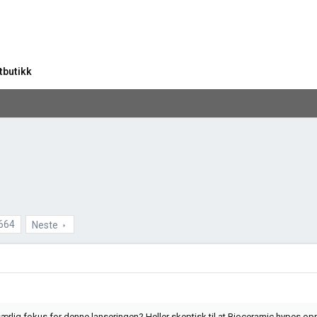
tbutikk
664
Neste
 særlig fokus for denne lanseringen? Heller skeptisk til at Bioceramic hypes opp 