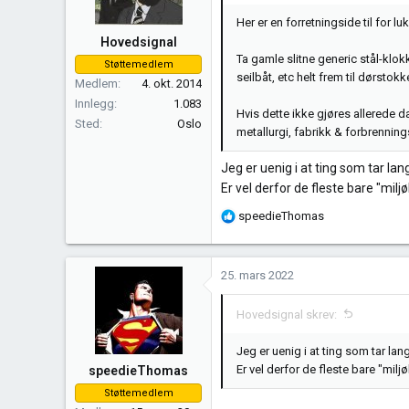
n
Her er en forretningside til for 
e
Hovedsignal
r
Ta gamle slitne generic stål-klok
Støttemedlem
:
seilbåt, etc helt frem til dørstokke
Medlem
4. okt. 2014
Innlegg
1.083
Hvis dette ikke gjøres allerede 
Sted
Oslo
metallurgi, fabrikk & forbrennin
Jeg er uenig i at ting som tar lan
Er vel derfor de fleste bare "mil
R
speedieThomas
e
a
k
25. mars 2022
s
j
Hovedsignal skrev:
o
n
Jeg er uenig i at ting som tar lan
e
Er vel derfor de fleste bare "mil
speedieThomas
r
Støttemedlem
: