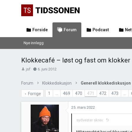
Forside
Forum
Podcast
Net
Nye innlegg
Klokkecafé – løst og fast om klokker
T
O
jsf
6. juni 2012
r
p
å
p
Forum
Klokkediskusjon
Generell klokkediskusjon
d
r
s
e
1
…
469
470
471
472
473
…
Forrige
t
t
a
t
25. mars 2022
r
e
t
t
sydvester skrev:
e
r
Miljøaspektet har vel ikke vært i