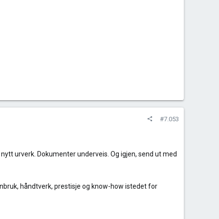
#7.053
med nytt urverk. Dokumenter underveis. Og igjen, send ut med
enbruk, håndtverk, prestisje og know-how istedet for