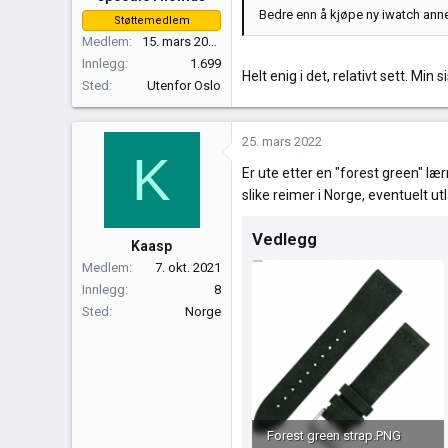
r
Bedre enn å kjøpe ny iwatch annet 
Støttemedlem
:
Medlem
15. mars 2017
Innlegg
1.699
Helt enig i det, relativt sett. M
Sted
Utenfor Oslo
25. mars 2022
K
Er ute etter en "forest green" læ
slike reimer i Norge, eventuelt utl
Vedlegg
Kaasp
Medlem
7. okt. 2021
Innlegg
8
Sted
Norge
Forest green strap.PNG