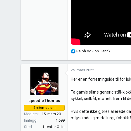
R
Ralph
og
Jon Henrik
e
a
k
25. mars 2022
s
Her er en forretningside til for 
j
o
n
Ta gamle slitne generic stål-klok
e
sykkel, seilbåt, etc helt frem til d
speedieThomas
r
Støttemedlem
:
Hvis dette ikke gjøres allerede d
Medlem
15. mars 2017
miljøskadelig metallurgi, fabrikk
Innlegg
1.699
Sted
Utenfor Oslo