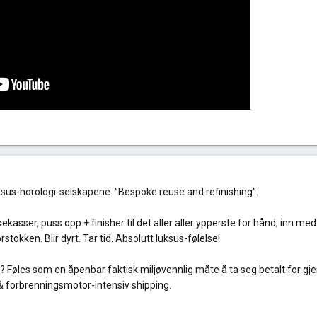
luksus-horologi-selskapene. "Bespoke reuse and refinishing".
kekasser, puss opp + finisher til det aller aller ypperste for hånd, inn 
ørstokken. Blir dyrt. Tar tid. Absolutt luksus-følelse!
a? Føles som en åpenbar faktisk miljøvennlig måte å ta seg betalt for gj
 & forbrenningsmotor-intensiv shipping.