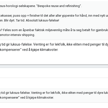
luksus-horologi-selskapene. "Bespoke reuse and refinishing".
kekasser, puss opp + finisher til det aller aller ypperste for hånd, inn med nyt
n. Blir dyrt. Tar tid. Absolutt luksus-følelse!
da? Føles som en åpenbar faktisk miljøvennlig måte å ta seg betalt for gjenbru
gsmotor-intensiv shipping.
g tid gir luksus-følelse. Venting er for lekfolk, ikke eliten med penger til 
jøkompenserer" ved å kjøpe klimakvoter.
g tid gir luksus-følelse. Venting er for lekfolk, ikke eliten med penger til dyre l
jøkompenserer" ved å kjøpe klimakvoter.