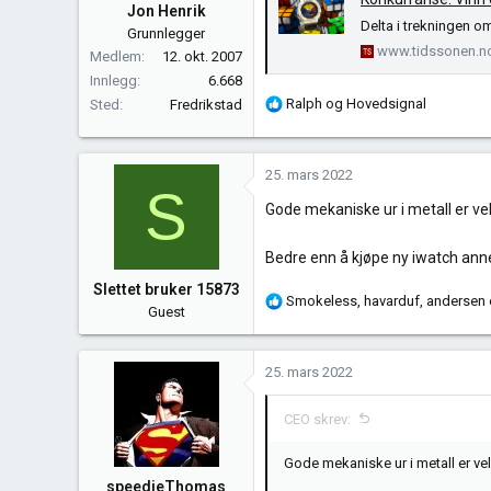
Jon Henrik
Delta i trekningen o
Grunnlegger
www.tidssonen.n
Medlem
12. okt. 2007
Innlegg
6.668
R
Ralph
og
Hovedsignal
Sted
Fredrikstad
e
a
k
25. mars 2022
S
s
Gode mekaniske ur i metall er v
j
o
n
Bedre enn å kjøpe ny iwatch annet 
e
Slettet bruker 15873
r
R
Smokeless
,
havarduf
,
andersen
Guest
:
e
a
k
25. mars 2022
s
j
CEO skrev:
o
n
Gode mekaniske ur i metall er v
e
speedieThomas