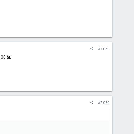
#7.059
00 år.
#7.060