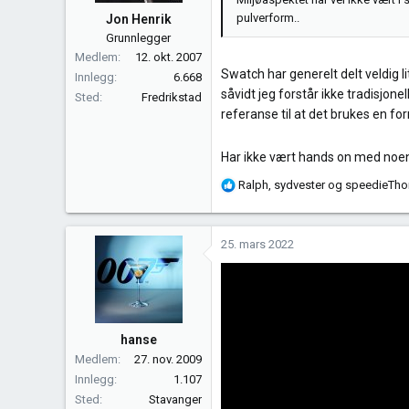
pulverform..
Jon Henrik
Grunnlegger
Medlem
12. okt. 2007
Swatch har generelt delt veldig li
Innlegg
6.668
såvidt jeg forstår ikke tradisjon
Sted
Fredrikstad
referanse til at det brukes en for
Har ikke vært hands on med noen 
R
Ralph
,
sydvester
og
speedieTh
e
a
k
25. mars 2022
s
j
o
n
e
hanse
r
Medlem
27. nov. 2009
:
Innlegg
1.107
Sted
Stavanger