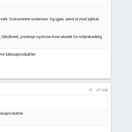
t urverk. Dokumenter underveis. Og igjen, send ut med sykkel,
k, håndtverk, prestisje og know-how istedet for miljøskadelig
dyre luksusprodukter.
#7.056
uksusprodukter.