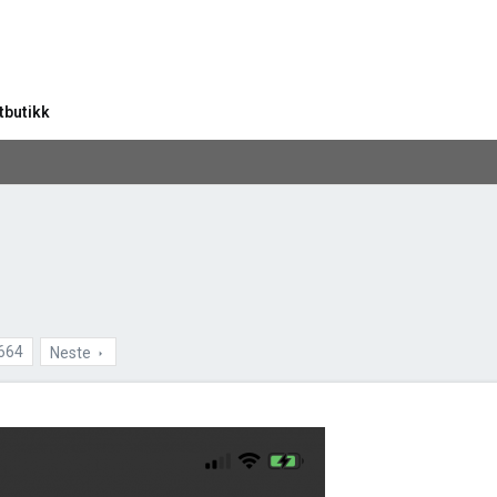
tbutikk
664
Neste