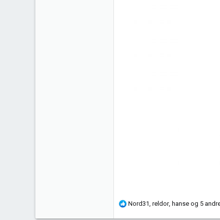
R
Nord31
,
reldor
,
hanse
og 5 andr
e