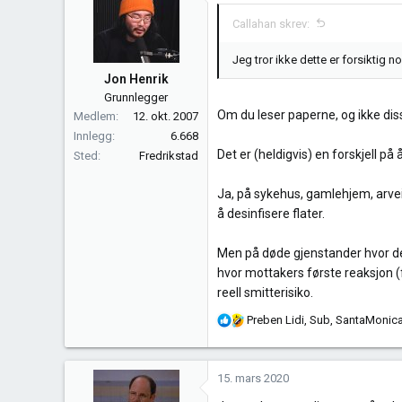
Callahan skrev:
Jeg tror ikke dette er forsiktig n
Jon Henrik
Grunnlegger
Om du leser paperne, og ikke diss
Medlem
12. okt. 2007
Innlegg
6.668
Det er (heldigvis) en forskjell på 
Sted
Fredrikstad
Ja, på sykehus, gamlehjem, arvei
å desinfisere flater.
Men på døde gjenstander hvor det
hvor mottakers første reaksjon (f
reell smitterisiko.
R
Preben Lidi
,
Sub
,
SantaMonic
e
a
k
15. mars 2020
s