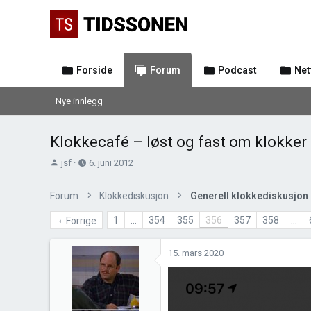
Forside
Forum
Podcast
Net
Nye innlegg
Klokkecafé – løst og fast om klokker
T
O
jsf
6. juni 2012
r
p
å
p
Forum
Klokkediskusjon
Generell klokkediskusjon
d
r
s
e
1
…
354
355
356
357
358
…
Forrige
t
t
a
t
15. mars 2020
r
e
t
t
e
r