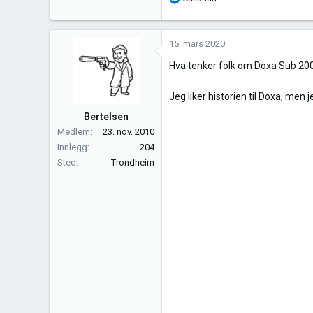
e
a
k
15. mars 2020
s
Hva tenker folk om Doxa Sub 200? 
j
o
n
Jeg liker historien til Doxa, men
e
Bertelsen
r
Medlem
23. nov. 2010
:
Innlegg
204
Sted
Trondheim