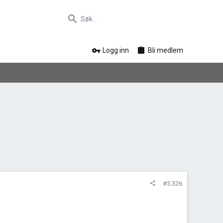
Logg inn
Bli medlem
#5.326