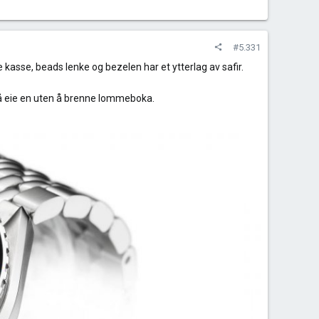
#5.331
e kasse, beads lenke og bezelen har et ytterlag av safir.
il å eie en uten å brenne lommeboka.