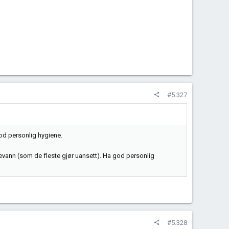
#5.327
god personlig hygiene.
åpevann (som de fleste gjør uansett). Ha god personlig
#5.328