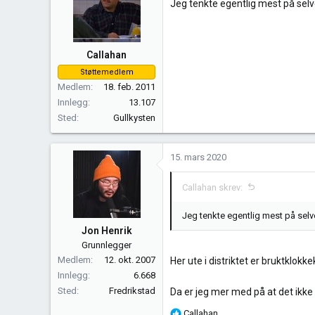
Jeg tenkte egentlig mest på sel
j
o
n
e
Callahan
r
Støttemedlem
:
Medlem
18. feb. 2011
Innlegg
13.107
Sted
Gullkysten
15. mars 2020
Callahan skrev:
Jeg tenkte egentlig mest på sel
Jon Henrik
Grunnlegger
Medlem
12. okt. 2007
Her ute i distriktet er bruktklo
Innlegg
6.668
Sted
Fredrikstad
Da er jeg mer med på at det ikke
R
Callahan