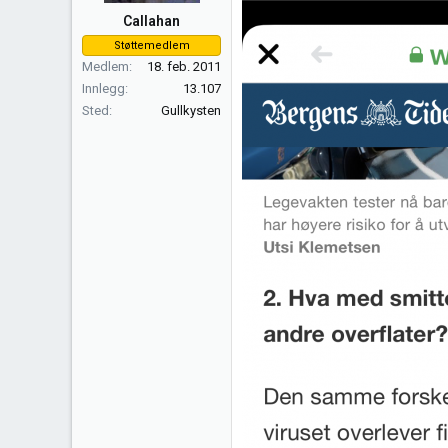
Callahan
Støttemedlem
Medlem
18. feb. 2011
Innlegg
13.107
Sted
Gullkysten