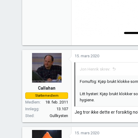
15. mars 2020
Jon Henrik skrev:
Fornuftig: Kjøp brukt klokke som 
Callahan
Litt hysteri: Kjøp brukt klokker 
Støttemedlem
hygiene.
Medlem
18. feb. 2011
Innlegg
13.107
Jeg tror ikke dette er forsiktig n
Sted
Gullkysten
15. mars 2020