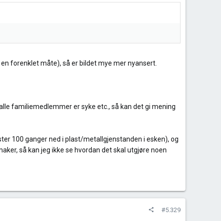
å en forenklet måte), så er bildet mye mer nyansert.
alle familiemedlemmer er syke etc., så kan det gi mening
ster 100 ganger ned i plast/metallgjenstanden i esken), og
maker, så kan jeg ikke se hvordan det skal utgjøre noen
#5.329