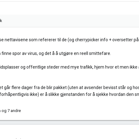
ok
e nettavisene som refererer til de (og cherrypicker info + oversetter p
å finne spor av virus, og det å å utgjøre en reell smittefare.
dsplasser og offentlige steder med mye trafikk, hjem hvor et men ikke 
 går flere dager fra de blir pakket (uten at avsender bevisst står og ho
orhåpentligvis ikke) er å slikke gjenstanden for å sjekke hvordan den s
a
og 7 andre