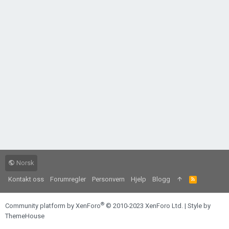
Norsk
Kontakt oss
Forumregler
Personvern
Hjelp
Blogg
R
S
S
®
Community platform by XenForo
© 2010-2023 XenForo Ltd.
|
Style by
ThemeHouse