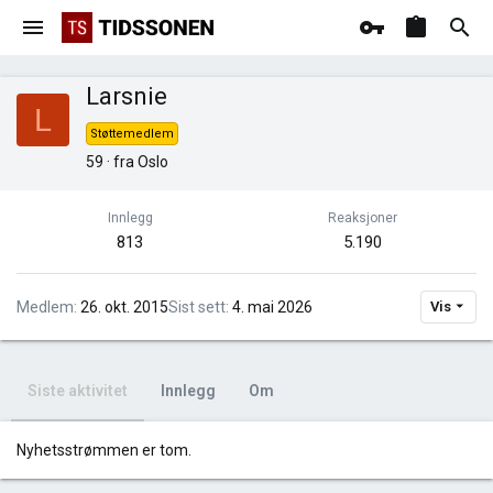
Larsnie
L
Støttemedlem
59
·
fra
Oslo
Innlegg
Reaksjoner
813
5.190
Medlem
26. okt. 2015
Sist sett
4. mai 2026
Vis
Siste aktivitet
Innlegg
Om
Nyhetsstrømmen er tom.