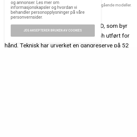
og annonser. Les mer om
Ripples Date viderefører de særegne trekkene fra foregående modeller.
informasjonskapsler og hvordan vi
behandler personopplysninger på våre
personvernsider.
Urverket er et selvtrekkende SMA03TD, som byr
JEG AKSEPTERER BRUKEN AV COOKIES
på både mikrorotor og innslag av finish utført for
hånd. Teknisk har urverket en gangreserve på 52
timer, og opererer på 28.800 halvsvingninger per
time.
ANNONSE
Produksjonen av urverket skjer ved Le Cercle des
Horlogers, som er eid av Christelle Rosnoblet –
CEO og eier av Speake-Marin.