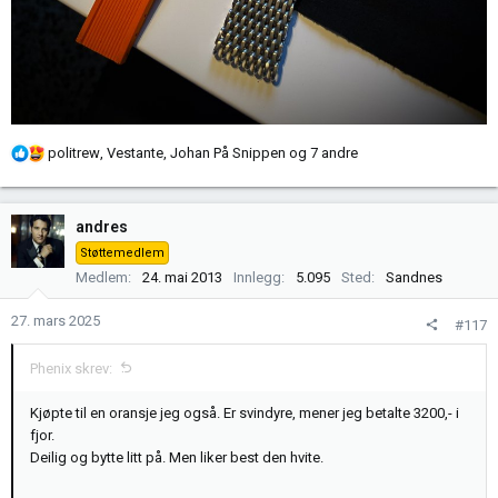
R
politrew
,
Vestante
,
Johan På Snippen
og 7 andre
e
a
k
andres
s
Støttemedlem
j
Medlem
24. mai 2013
Innlegg
5.095
Sted
Sandnes
o
n
27. mars 2025
#117
e
r
Phenix skrev:
:
Kjøpte til en oransje jeg også. Er svindyre, mener jeg betalte 3200,- i
fjor.
Deilig og bytte litt på. Men liker best den hvite.