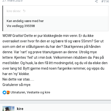
27. mars 2025
#114
e
r
kire skrev:
:
Kan endelig være med her
Vis vedlegg 395598
WOW! Grattis! Dette er pur klokkeglede min venn. Er du ikke
overrasket over hvor fin den er og bære til og være 55mm? Ser ut
som om det er stålutgaven du har der? Skal kjennes på hånden
denne. Var 'rart' og prøve titanutgaven av denne. Utrolig mye
lettere. Kjentes 'feil' ut i min bok. Velkommen i klubben da. Pøs på
med bilder. Og husk, la den få litt modningstid, og du vil da elske den
over lang tid. Bytt gjerne med noen fargerike remmer, og vipps du
har en 'ny' klokke.
Nei dette var stas......
Gratulerer så mye.
R
Utinaturen
,
Vestante
og
kire
e
a
k
kire