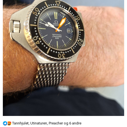
R
Tannhjulet
,
Utinaturen
,
Preacher
og 6 andre