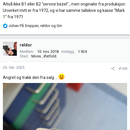
Altså ikke B1 eller B2 "service bezel" , men originaler fra produksjon.
Urverket mitt er fra 1972, og vi har samme tallskive og kasse "Mark
1" fra 1971.
R
Johan På Snippen
,
reldor
og
Gin
e
a
k
reldor
s
Medlem
10. nov. 2018
Innlegg
1.924
j
Sted
Moss , Østfold.
o
n
26. feb. 2025
#109
e
Angret og trakk den fra salg....
r
: