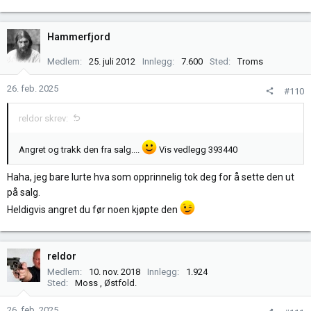
e
a
k
Hammerfjord
s
j
Medlem
25. juli 2012
Innlegg
7.600
Sted
Troms
o
n
26. feb. 2025
#110
e
r
reldor skrev:
:
Angret og trakk den fra salg....
Vis vedlegg 393440
Haha, jeg bare lurte hva som opprinnelig tok deg for å sette den ut
på salg.
Heldigvis angret du før noen kjøpte den
reldor
Medlem
10. nov. 2018
Innlegg
1.924
Sted
Moss , Østfold.
26. feb. 2025