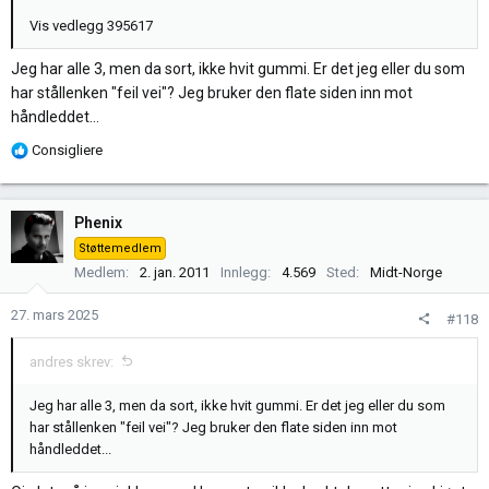
Vis vedlegg 395617
Jeg har alle 3, men da sort, ikke hvit gummi. Er det jeg eller du som
har stållenken "feil vei"? Jeg bruker den flate siden inn mot
håndleddet...
R
Consigliere
e
a
k
Phenix
s
Støttemedlem
j
Medlem
2. jan. 2011
Innlegg
4.569
Sted
Midt-Norge
o
n
27. mars 2025
#118
e
r
andres skrev:
:
Jeg har alle 3, men da sort, ikke hvit gummi. Er det jeg eller du som
har stållenken "feil vei"? Jeg bruker den flate siden inn mot
håndleddet...