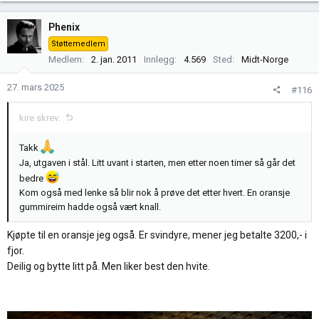
Phenix
Støttemedlem
Medlem
2. jan. 2011
Innlegg
4.569
Sted
Midt-Norge
27. mars 2025
#116
kire skrev:
Takk
Ja, utgaven i stål. Litt uvant i starten, men etter noen timer så går det
bedre
Kom også med lenke så blir nok å prøve det etter hvert. En oransje
gummireim hadde også vært knall.
Kjøpte til en oransje jeg også. Er svindyre, mener jeg betalte 3200,- i
fjor.
Deilig og bytte litt på. Men liker best den hvite.