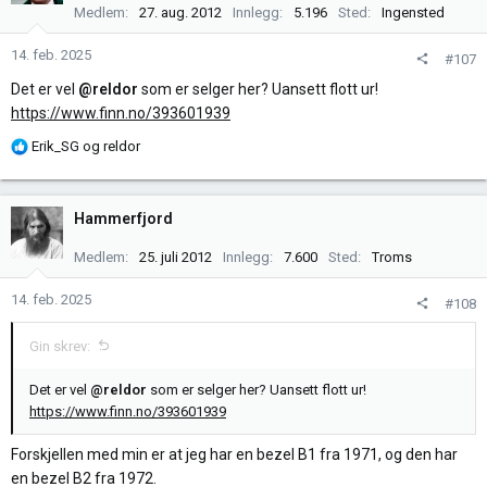
Medlem
27. aug. 2012
Innlegg
5.196
Sted
Ingensted
o
n
14. feb. 2025
#107
e
r
Det er vel
@reldor
som er selger her? Uansett flott ur!
:
https://www.finn.no/393601939
R
Erik_SG
og
reldor
e
a
k
Hammerfjord
s
j
Medlem
25. juli 2012
Innlegg
7.600
Sted
Troms
o
n
14. feb. 2025
#108
e
r
Gin skrev:
:
Det er vel
@reldor
som er selger her? Uansett flott ur!
https://www.finn.no/393601939
Forskjellen med min er at jeg har en bezel B1 fra 1971, og den har
en bezel B2 fra 1972.