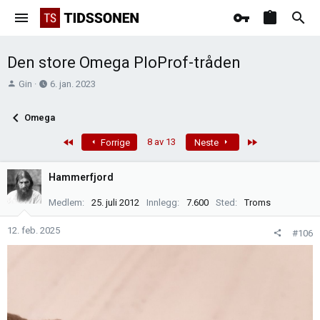
Den store Omega PloProf-tråden
T
O
Gin
6. jan. 2023
r
p
å
p
Omega
d
r
s
e
First
Last
8 av 13
Forrige
Neste
t
t
a
t
Hammerfjord
r
e
t
t
Medlem
25. juli 2012
Innlegg
7.600
Sted
Troms
e
r
12. feb. 2025
#106