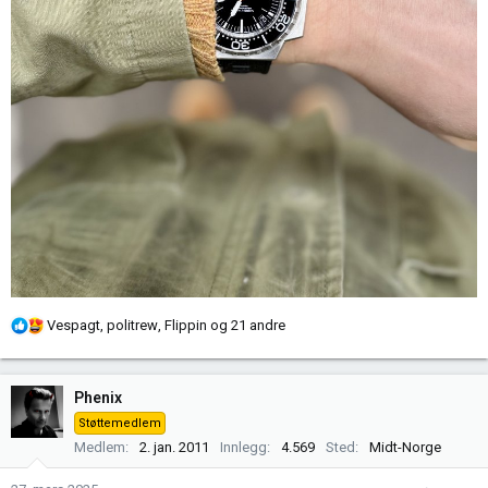
R
Vespagt
,
politrew
,
Flippin
og 21 andre
e
a
k
Phenix
s
Støttemedlem
j
Medlem
2. jan. 2011
Innlegg
4.569
Sted
Midt-Norge
o
n