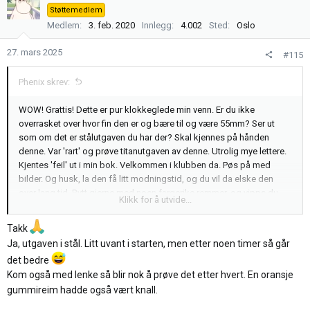
s
Støttemedlem
j
Medlem
3. feb. 2020
Innlegg
4.002
Sted
Oslo
o
n
27. mars 2025
#115
e
r
Phenix skrev:
:
WOW! Grattis! Dette er pur klokkeglede min venn. Er du ikke
overrasket over hvor fin den er og bære til og være 55mm? Ser ut
som om det er stålutgaven du har der? Skal kjennes på hånden
denne. Var 'rart' og prøve titanutgaven av denne. Utrolig mye lettere.
Kjentes 'feil' ut i min bok. Velkommen i klubben da. Pøs på med
bilder. Og husk, la den få litt modningstid, og du vil da elske den
over lang tid. Bytt gjerne med noen fargerike remmer, og vipps du
Klikk for å utvide...
har en 'ny' klokke.
Nei dette var stas......
Takk
Gratulerer så mye.
Ja, utgaven i stål. Litt uvant i starten, men etter noen timer så går
det bedre
Kom også med lenke så blir nok å prøve det etter hvert. En oransje
gummireim hadde også vært knall.