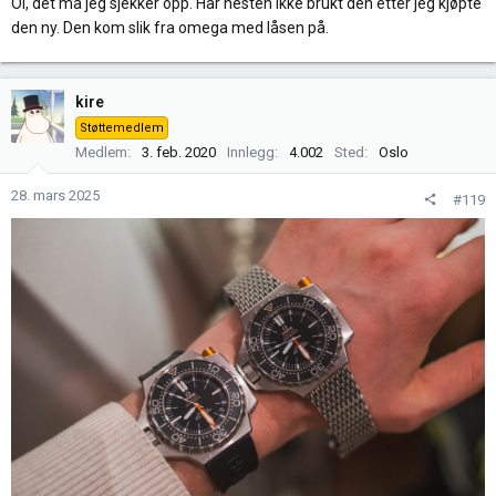
Oi, det må jeg sjekker opp. Har nesten ikke brukt den etter jeg kjøpte
den ny. Den kom slik fra omega med låsen på.
kire
Støttemedlem
Medlem
3. feb. 2020
Innlegg
4.002
Sted
Oslo
28. mars 2025
#119