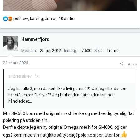
R
politrew
,
karving
,
Jrm
og 10 andre
e
a
k
Hammerfjord
s
j
Medlem
25. juli 2012
Innlegg
7.600
Sted
Troms
o
n
29. mars 2025
#120
e
r
andres skrev:
:
Jeg har alle 3, men da sort, ikke hvit gummi. Er det jeg eller du som
har stållenken "feil vei"? Jeg bruker den flate siden inn mot
håndleddet...
Min SM600 kom med original mesh lenke og med veldig tydelig flat
polering på utsiden sin.
Derfra kjøpte jeg en ny original Omega mesh for SM600, og den
også kom med sin flat(ikke så tydelig) polerte siden
utenfor