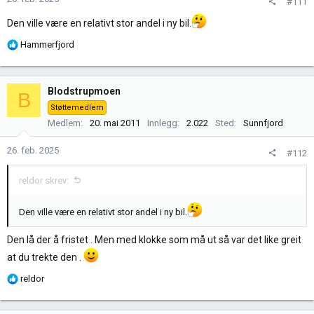
#111
Den ville være en relativt stor andel i ny bil.
R
Hammerfjord
e
a
k
Blodstrupmoen
B
s
Støttemedlem
j
Medlem
20. mai 2011
Innlegg
2.022
Sted
Sunnfjord
o
n
26. feb. 2025
#112
e
r
reldor skrev:
:
Den ville være en relativt stor andel i ny bil.
Den lå der å fristet . Men med klokke som må ut så var det like greit
at du trekte den .
R
reldor
e
a