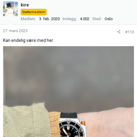
k
kire
s
Støttemedlem
j
Medlem
3. feb. 2020
Innlegg
4.002
Sted
Oslo
o
n
27. mars 2025
#113
e
r
Kan endelig være med her
: