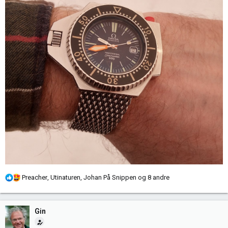
R
Preacher
,
Utinaturen
,
Johan På Snippen
og 8 andre
e
a
k
Gin
s
j