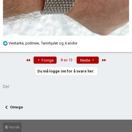
R
Vestante
,
politrew
,
Tannhjulet
og 4 andre
e
a
First
Last
8 av 13
Forrige
Neste
k
s
Du må logge inn for å svare her.
j
o
n
Del:
e
r
:
Omega
Norsk