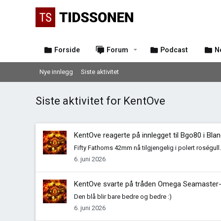
Forside
Forum
Podcast
N
Nye innlegg
Siste aktivitet
Siste aktivitet for KentOve
KentOve
reagerte på innlegget til Bgo80 i
Blan
Fifty Fathoms 42mm nå tilgjengelig i polert roségull.
6. juni 2026
KentOve
svarte på tråden
Omega Seamaster-
Den blå blir bare bedre og bedre :)
6. juni 2026