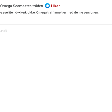
i
Omega Seamaster-tråden
.
Liker
asse liten dykkerklokke. Omega traff innertier med denne versjonen.
undt
.