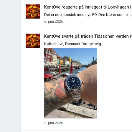
KentOve
reagerte på innlegget til Loevhagen 
Det er noe spesielt med nye PO. Den bærer som en p
6. juni 2026
KentOve
svarte på tråden
Tidssonen verden r
København, Danmark forrige helg:
5. juni 2026