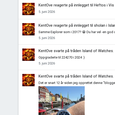
KentOve
reagerte på innlegget til Heftos i
Vis
5. juni 2026
KentOve
reagerte på innlegget til sholan i
Isl
Samme Explorer som i 2017? 😁 Du har vel -en god d
5. juni 2026
KentOve
svarte på tråden
Island of Watches
.
Oppgraderte til 224270 i 2024 :)
5. juni 2026
KentOve
svarte på tråden
Island of Watches
.
Det er snart 12 år siden jeg opprettet denne "bloggen/s