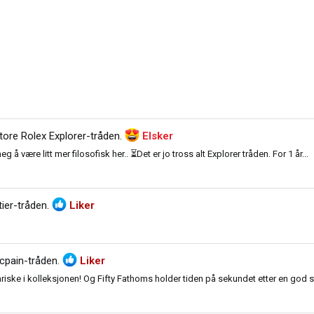
tore Rolex Explorer-tråden
.
Elsker
å være litt mer filosofisk her.. ⏳Det er jo tross alt Explorer tråden. For 1 år...
tier-tråden
.
Liker
cpain-tråden
.
Liker
iske i kolleksjonen! Og Fifty Fathoms holder tiden på sekundet etter en god st