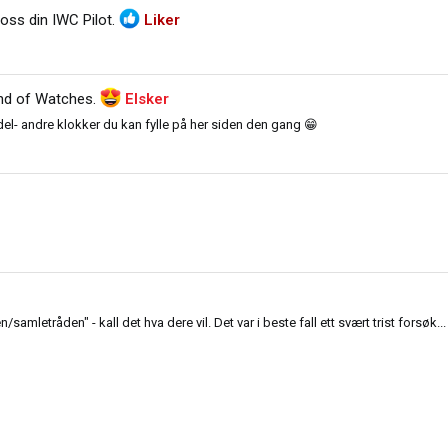
 oss din IWC Pilot
.
Liker
and of Watches
.
Elsker
el- andre klokker du kan fylle på her siden den gang 😁
amletråden" - kall det hva dere vil. Det var i beste fall ett svært trist forsøk...