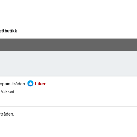
ettbutikk
cpain-tråden
.
Liker
 Vakkert...
tråden
.