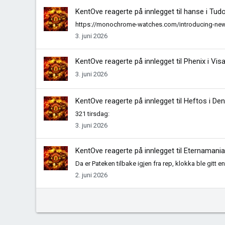
KentOve
reagerte på innlegget til hanse i
Tudo
https://monochrome-watches.com/introducing-new
3. juni 2026
KentOve
reagerte på innlegget til Phenix i
Visa
3. juni 2026
KentOve
reagerte på innlegget til Heftos i
Den
321 tirsdag:
3. juni 2026
KentOve
reagerte på innlegget til Eternamania
Da er Pateken tilbake igjen fra rep, klokka ble gitt en 
2. juni 2026