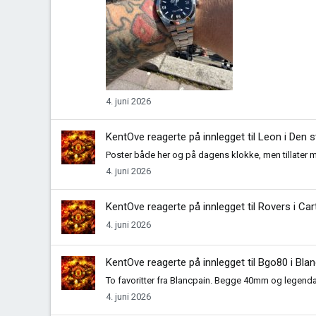
4. juni 2026
KentOve
reagerte på innlegget til Leon i
Den s
Poster både her og på dagens klokke, men tillater meg 
4. juni 2026
KentOve
reagerte på innlegget til Rovers i
Car
4. juni 2026
KentOve
reagerte på innlegget til Bgo80 i
Blan
To favoritter fra Blancpain. Begge 40mm og legendar
4. juni 2026