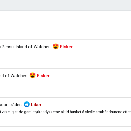
rPepsi i
Island of Watches
.
Elsker
and of Watches
.
Elsker
udor-tråden
.
Liker
 virkelig at de gamle yrkesdykkerne alltid husket å skylle armbåndsurene etter.