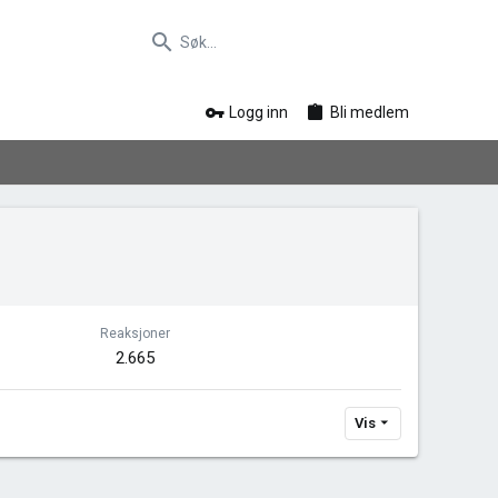
Logg inn
Bli medlem
Reaksjoner
2.665
Vis