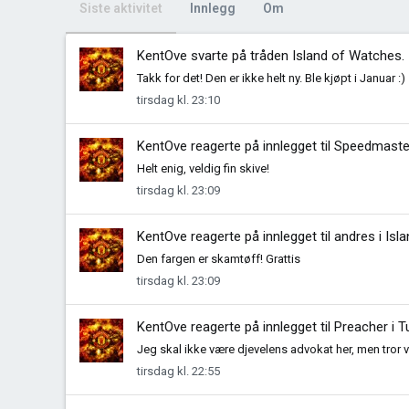
Siste aktivitet
Innlegg
Om
KentOve
svarte på tråden
Island of Watches
.
Takk for det! Den er ikke helt ny. Ble kjøpt i Januar :)
tirsdag kl. 23:10
KentOve
reagerte på innlegget til Speedmaste
Helt enig, veldig fin skive!
tirsdag kl. 23:09
KentOve
reagerte på innlegget til andres i
Isl
Den fargen er skamtøff! Grattis
tirsdag kl. 23:09
KentOve
reagerte på innlegget til Preacher i
T
Jeg skal ikke være djevelens advokat her, men tror vi
tirsdag kl. 22:55