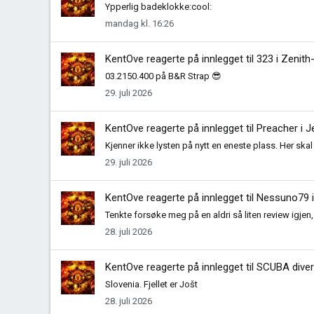
Ypperlig badeklokke:cool:
mandag kl. 16:26
KentOve
reagerte på innlegget til 323 i
Zenith
03.2150.400 på B&R Strap 😎
29. juli 2026
KentOve
reagerte på innlegget til Preacher i
J
Kjenner ikke lysten på nytt en eneste plass. Her sk
29. juli 2026
KentOve
reagerte på innlegget til Nessuno79 
Tenkte forsøke meg på en aldri så liten review igjen, 
28. juli 2026
KentOve
reagerte på innlegget til SCUBA diver
Slovenia. Fjellet er Jošt
28. juli 2026