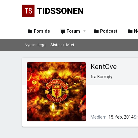
Forside
Forum
Podcast
N
Nye innlegg
Siste aktivitet
KentOve
fra
Karmøy
Medlem
15. feb. 2014
Si