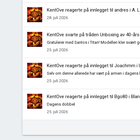
KentOve
reagerte på innlegget til andres i
A. 
28. juli 2026
KentOve
svarte på tråden
Unboxing av 40-års
Gratulerer med Santos i Titan! Modellen kler svært go
25. juli 2026
KentOve
reagerte på innlegget til Joachmm i
Selv om denne allerede har vært på armen i dagens k
25. juli 2026
KentOve
reagerte på innlegget til Bgo80 i
Blan
Dagens dobbel
25. juli 2026