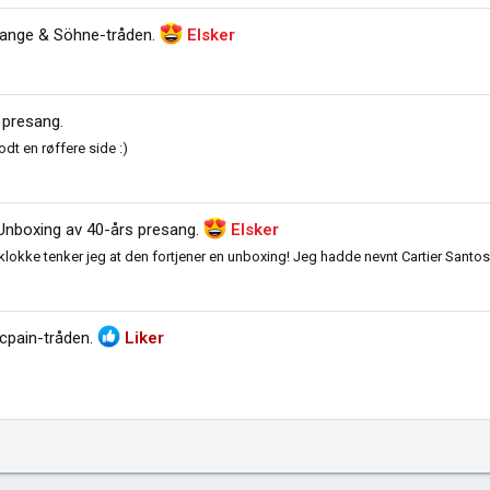
Lange & Söhne-tråden
.
Elsker
 presang
.
dt en røffere side :)
Unboxing av 40-års presang
.
Elsker
lokke tenker jeg at den fortjener en unboxing! Jeg hadde nevnt Cartier Santos f
cpain-tråden
.
Liker