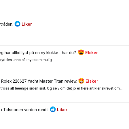
-tråden
.
Liker
eg har alltid lyst på en ny klokke… har du?
.
Elsker
al ryddes unna så mye som mulig.
i
Rolex 226627 Yacht Master Titan review
.
Elsker
tross alt leeenge siden sist. Og selv om det jo er flere artikler skrevet om...
 i
Tidssonen verden rundt
.
Liker