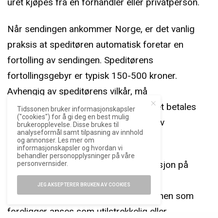
uret kjøpes fra en forhandler eller privatperson.
Når sendingen ankommer Norge, er det vanlig
praksis at speditøren automatisk foretar en
fortolling av sendingen. Speditørens
fortollingsgebyr er typisk 150-500 kroner.
Avhengig av speditørens vilkår, må
merverdiavgiften og fortollingsgebyret betales
Tidssonen bruker informasjonskapsler
("cookies") for å gi deg en best mulig
enten etterskuddsvis, ved utlevering av
brukeropplevelse. Disse brukes til
analyseformål samt tilpasning av innhold
sendingen, eller på forskudd.
og annonser. Les mer om
informasjonskapsler og hvordan vi
behandler personopplysninger på våre
Fortoller kan kreve ekstra dokumentasjon på
personvernsider.
sendingens verdi (f.eks. faktura eller
JEG AKSEPTERER BRUKEN AV COOKIES
kontoutskrift), dersom dokumentasjonen som
foreligger anses som utilstrekkelig eller