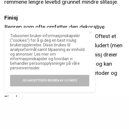
remmene lengre levetid grunnet mindre slitasje.
Finisj
Begrep som ofte omfatter den dekorative
bearbeidingen av urets komponenter. Oftest et
Tidssonen bruker informasjonskapsler
("cookies") for å gi deg en best mulig
tema for de synlige delene av uret, inkludert (men
brukeropplevelse. Disse brukes til
analyseformål samt tilpasning av innhold
ikke begrenset til) kasse og urverk. Finisj dreier
og annonser. Les mer om
informasjonskapsler og hvordan vi
seg først og fremst om det estetiske, og kan
behandler personopplysninger på våre
personvernsider.
innebære momenter som poleringsmetoder og
dekorering.
JEG AKSEPTERER BRUKEN AV COOKIES
Fjærhus
Barrel
Delen av et mekanisk urverk som inneholder
drivfjæren. Lagrer og leverer kraft til urverket.