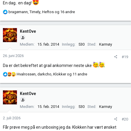
En dag.. en dag!
R
bragemann
,
Timely
,
Heftos
og 16 andre
e
a
k
KentOve
s
j
Medlem
15. feb. 2014
Innlegg
530
Sted
Karmøy
o
n
26. juni 2026
#19
e
r
Da er det bekreftet at grail ankommer neste uke
:
R
Hvalrossen
,
darkcho
,
Klokker
og 11 andre
e
a
k
KentOve
s
j
Medlem
15. feb. 2014
Innlegg
530
Sted
Karmøy
o
n
2. juli 2026
#20
e
r
Får prøve meg på en unboxing jeg da. Klokken har vært ønsket