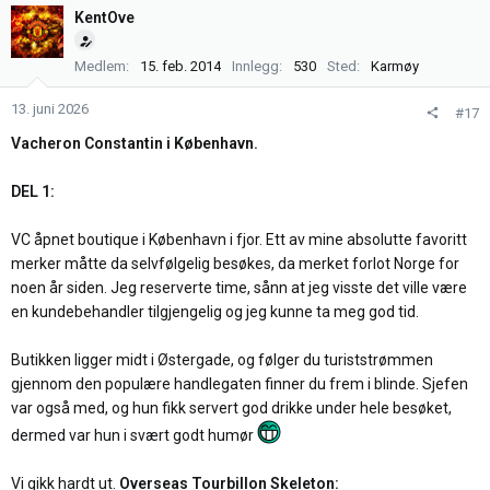
k
KentOve
s
j
Medlem
15. feb. 2014
Innlegg
530
Sted
Karmøy
o
n
13. juni 2026
#17
e
r
Vacheron Constantin i København.
:
DEL 1:
VC åpnet boutique i København i fjor. Ett av mine absolutte favoritt
merker måtte da selvfølgelig besøkes, da merket forlot Norge for
noen år siden. Jeg reserverte time, sånn at jeg visste det ville være
en kundebehandler tilgjengelig og jeg kunne ta meg god tid.
Butikken ligger midt i Østergade, og følger du turiststrømmen
gjennom den populære handlegaten finner du frem i blinde. Sjefen
var også med, og hun fikk servert god drikke under hele besøket,
dermed var hun i svært godt humør
Vi gikk hardt ut.
Overseas Tourbillon Skeleton: