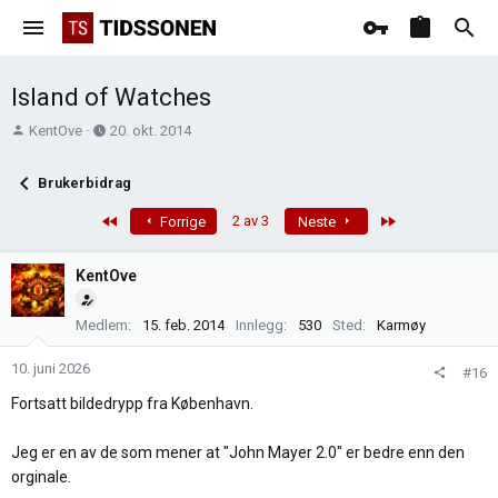
Island of Watches
T
O
KentOve
20. okt. 2014
r
p
å
p
Brukerbidrag
d
r
s
e
First
Last
2 av 3
Forrige
Neste
t
t
a
t
KentOve
r
e
t
t
Medlem
15. feb. 2014
Innlegg
530
Sted
Karmøy
e
r
10. juni 2026
#16
Fortsatt bildedrypp fra København.
Jeg er en av de som mener at "John Mayer 2.0" er bedre enn den
orginale.