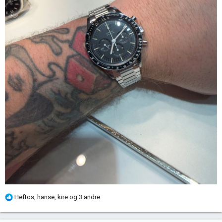
R
Heftos
,
hanse
,
kire
og 3 andre
e
a