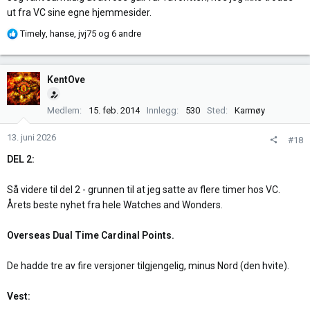
ut fra VC sine egne hjemmesider.
R
Timely
,
hanse
,
jvj75
og 6 andre
e
a
k
KentOve
s
j
Medlem
15. feb. 2014
Innlegg
530
Sted
Karmøy
o
n
13. juni 2026
#18
e
r
DEL 2:
:
Så videre til del 2 - grunnen til at jeg satte av flere timer hos VC.
Årets beste nyhet fra hele Watches and Wonders.
Overseas Dual Time Cardinal Points.
De hadde tre av fire versjoner tilgjengelig, minus Nord (den hvite).
Vest: