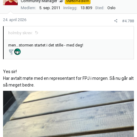
Community Manager
Støttemedlem
j
Medlem
5. sep. 2011
Innlegg
13.839
Sted
Oslo
o
n
24. april 2026
#4.788
e
r
holmby skrev:
:
men…stormen startet i det stille - med deg!
Yes sir!
Har avtalt møte med en representant for FPJ i morgen. Så nu går alt
så meget bedre.