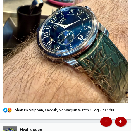
R
Johan På Snippen
,
saxxvik
,
Norwegian Watch G.
og 27 andre
e
a
k
Hvalrossen