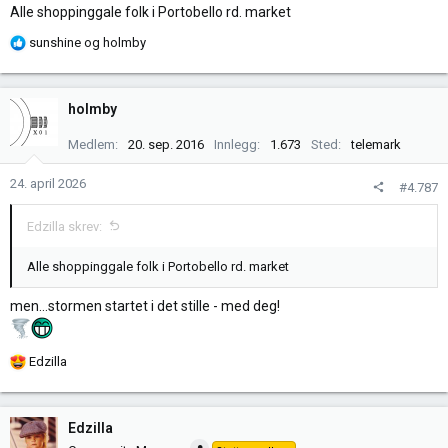
Alle shoppinggale folk i Portobello rd. market
R
sunshine
og
holmby
e
a
k
holmby
s
j
Medlem
20. sep. 2016
Innlegg
1.673
Sted
telemark
o
n
24. april 2026
#4.787
e
r
Edzilla skrev:
:
Alle shoppinggale folk i Portobello rd. market
men…stormen startet i det stille - med deg!
R
Edzilla
e
a
k
Edzilla
s