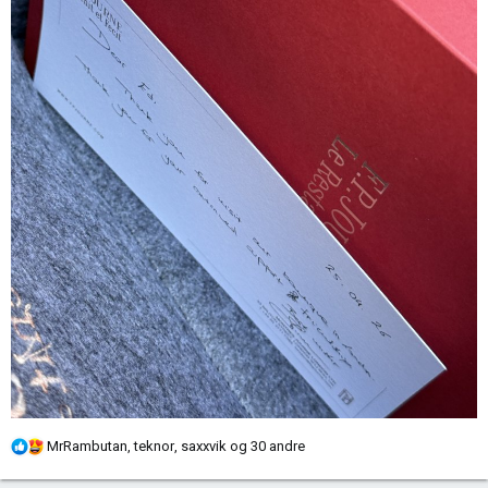
R
MrRambutan
,
teknor
,
saxxvik
og 30 andre
e