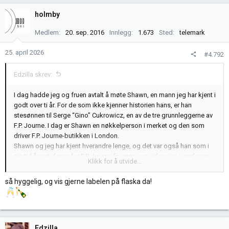
a
k
holmby
s
j
Medlem
20. sep. 2016
Innlegg
1.673
Sted
telemark
o
n
25. april 2026
#4.792
e
r
Edzilla skrev:
:
I dag hadde jeg og fruen avtalt å møte Shawn, en mann jeg har kjent i
godt over ti år. For de som ikke kjenner historien hans, er han
stesønnen til Serge “Gino” Cukrowicz, en av de tre grunnleggerne av
F.P. Journe. I dag er Shawn en nøkkelperson i merket og den som
driver F.P. Journe-butikken i London.
Shawn og jeg har kjent hverandre lenge, og det var også han som i
sin tid åpnet døren for F.P. Journe for meg, og videre inn i verdenen
Klikk for å utvide...
av independent watchmaking.
I dag fikk vi en helt spesiell mottakelse i boutiquen deres i Bruton
så hyggelig, og vis gjerne labelen på flaska da!
Street. Vi ble introdusert for F.P. Journe Chronomètre Furtif. Inspirert
av en Only Watch-klokke, tar Chronomètre Bleu Furtif et steg videre i
sort. For en klokke. Jeg skal skrive mer om den senere og forsøke å
beskrive den etter beste evne, men jeg ble pent, og helt forståelig,
Edzilla
bedt om å ikke dele bilder.