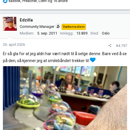
R
saxxvik
,
Preacher
,
Liern
og 16 andre
e
a
k
Edzilla
s
Community Manager
Støttemedlem
j
Medlem
5. sep. 2011
Innlegg
13.839
Sted
Oslo
o
n
26. april 2026
#4.797
e
r
Er så gla for at jeg aldri har vært nødt til å selge denne. Bare ved å se
:
på den, så kjenner jeg at smilebåndet trekker til