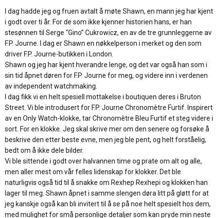
r
I dag hadde jeg og fruen avtalt å møte Shawn, en mann jeg har kjent
:
i godt over ti år. For de som ikke kjenner historien hans, er han
stesønnen til Serge “Gino” Cukrowicz, en av de tre grunnleggerne av
F.P. Journe. I dag er Shawn en nøkkelperson i merket og den som
driver F.P. Journe-butikken i London.
Shawn og jeg har kjent hverandre lenge, og det var også han som i
sin tid åpnet døren for F.P. Journe for meg, og videre inn i verdenen
av independent watchmaking.
I dag fikk vi en helt spesiell mottakelse i boutiquen deres i Bruton
Street. Vi ble introdusert for F.P. Journe Chronomètre Furtif. Inspirert
av en Only Watch-klokke, tar Chronomètre Bleu Furtif et steg videre i
sort. For en klokke. Jeg skal skrive mer om den senere og forsøke å
beskrive den etter beste evne, men jeg ble pent, og helt forståelig,
bedt om å ikke dele bilder.
Vi ble sittende i godt over halvannen time og prate om alt og alle,
men aller mest om vår felles lidenskap for klokker. Det ble
naturligvis også tid til å snakke om Rexhep Rexhepi og klokken han
lager til meg. Shawn åpnet i samme slengen døra litt på gløtt for at
jeg kanskje også kan bli invitert til å se på noe helt spesielt hos dem,
med mulighet for små personlige detaljer som kan pryde min neste