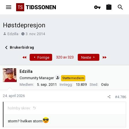
Høstdepresjon
T
O
Edzilla
3. nov. 2014
r
p
å
p
Brukerbidrag
d
r
s
e
First
Last
320 av 323
Forrige
Neste
t
t
a
t
Edzilla
r
e
Community Manager
Støttemedlem
t
t
Medlem
5. sep. 2011
Innlegg
13.839
Sted
Oslo
e
r
24. april 2026
#4.786
holmby skrev:
storm? hvilken storm