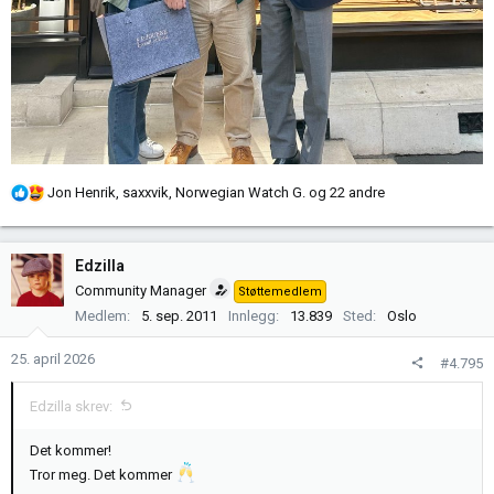
R
Jon Henrik
,
saxxvik
,
Norwegian Watch G.
og 22 andre
e
a
k
Edzilla
s
Community Manager
Støttemedlem
j
Medlem
5. sep. 2011
Innlegg
13.839
Sted
Oslo
o
n
25. april 2026
#4.795
e
r
Edzilla skrev:
:
Det kommer!
Tror meg. Det kommer