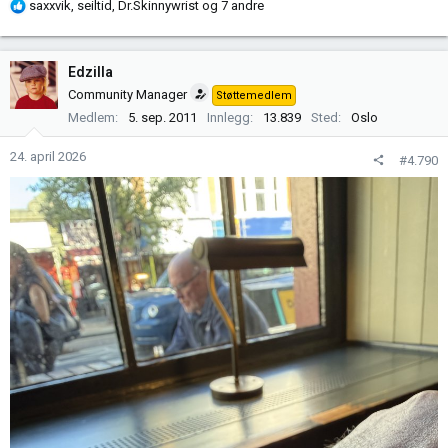
R
saxxvik
,
seiltid
,
Dr.Skinnywrist
og 7 andre
e
a
k
Edzilla
s
Community Manager
Støttemedlem
j
Medlem
5. sep. 2011
Innlegg
13.839
Sted
Oslo
o
n
24. april 2026
#4.790
e
r
: