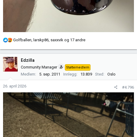
R
Golfballen
,
larskp86
,
saxxvik
og 17 andre
e
a
k
Edzilla
s
Community Manager
Støttemedlem
j
Medlem
5. sep. 2011
Innlegg
13.839
Sted
Oslo
o
n
26. april 2026
#4.796
e
r
: