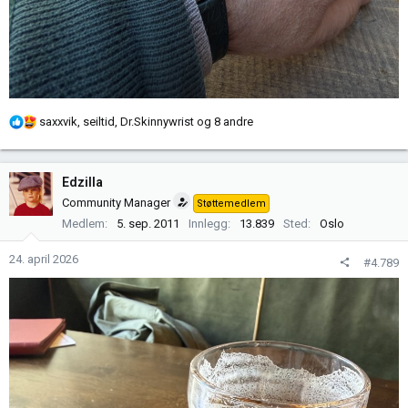
R
saxxvik
,
seiltid
,
Dr.Skinnywrist
og 8 andre
e
a
k
Edzilla
s
Community Manager
Støttemedlem
j
Medlem
5. sep. 2011
Innlegg
13.839
Sted
Oslo
o
n
24. april 2026
#4.789
e
r
: