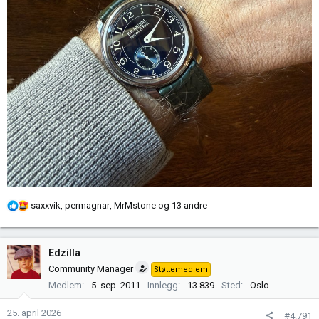
R
saxxvik
,
permagnar
,
MrMstone
og 13 andre
e
a
k
Edzilla
s
Community Manager
Støttemedlem
j
Medlem
5. sep. 2011
Innlegg
13.839
Sted
Oslo
o
n
25. april 2026
#4.791
e