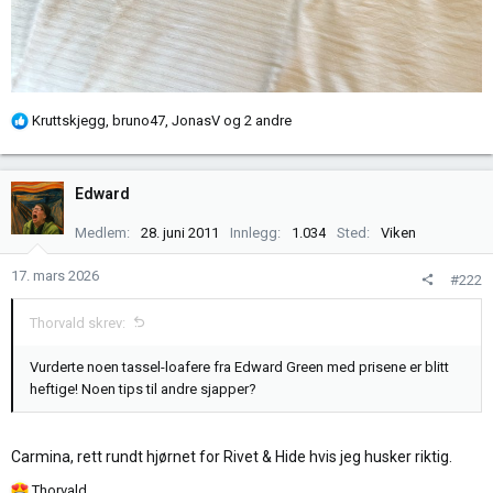
R
Kruttskjegg
,
bruno47
,
JonasV
og 2 andre
e
a
k
Edward
s
j
Medlem
28. juni 2011
Innlegg
1.034
Sted
Viken
o
n
17. mars 2026
#222
e
r
Thorvald skrev:
:
Vurderte noen tassel-loafere fra Edward Green med prisene er blitt
heftige! Noen tips til andre sjapper?
Carmina, rett rundt hjørnet for Rivet & Hide hvis jeg husker riktig.
R
Thorvald