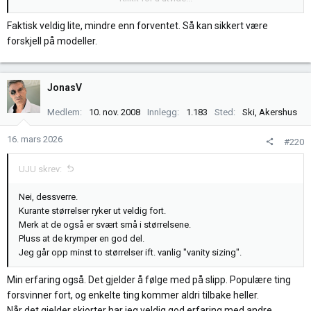
få vasket den et par ganger slik at den muligens ble litt mykere...
Faktisk veldig lite, mindre enn forventet. Så kan sikkert være
forskjell på modeller.
JonasV
Medlem
10. nov. 2008
Innlegg
1.183
Sted
Ski, Akershus
16. mars 2026
#220
UJU skrev:
Nei, dessverre.
Kurante størrelser ryker ut veldig fort.
Merk at de også er svært små i størrelsene.
Pluss at de krymper en god del.
Jeg går opp minst to størrelser ift. vanlig "vanity sizing".
Min erfaring også. Det gjelder å følge med på slipp. Populære ting
forsvinner fort, og enkelte ting kommer aldri tilbake heller.
Når det gjelder skjorter har jeg veldig god erfaring med andre