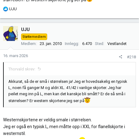
R
UJU
e
a
k
UJU
s
Støttemedlem
j
Medlem
23. jan. 2010
Innlegg
6.470
Sted
Vestlandet
o
n
16. mars 2026
#218
e
r
Thorvald skrev:
:
Akkurat, så de er små i størrelsen ja! Jeg er hovedsakelig en typisk
L, noen få ganger M og aldri XL. 41/42 i vanlige skjorter. Jeg har
peilet meg inn på L, men kan det kanskje bli smått? Er de så små i
størrelsen? Er western skjortene jeg ser på
Westernskjortene er veldig smale i størrelsen.
Jeg er også en typisk L, men måtte opp i XXL for flanellskjorte i
westernstil.