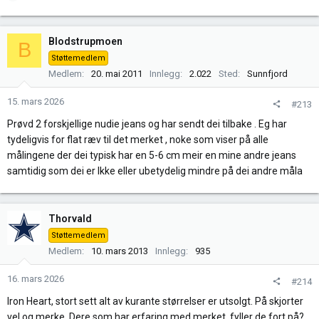
e
a
k
Blodstrupmoen
B
s
Støttemedlem
j
Medlem
20. mai 2011
Innlegg
2.022
Sted
Sunnfjord
o
n
15. mars 2026
#213
e
r
Prøvd 2 forskjellige nudie jeans og har sendt dei tilbake . Eg har
:
tydeligvis for flat ræv til det merket , noke som viser på alle
målingene der dei typisk har en 5-6 cm meir en mine andre jeans
samtidig som dei er lkke eller ubetydelig mindre på dei andre måla
Thorvald
Støttemedlem
Medlem
10. mars 2013
Innlegg
935
16. mars 2026
#214
Iron Heart, stort sett alt av kurante størrelser er utsolgt. På skjorter
vel og merke. Dere som har erfaring med merket, fyller de fort på?