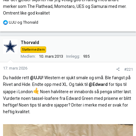
merker som The Flathead, Momotaro, UES og Samurai med mer.
Omtrent like god kvalitet
R
UJU
og
Thorvald
e
a
k
Thorvald
s
Støttemedlem
j
Medlem
10. mars 2013
Innlegg
935
o
n
17. mars 2026
#221
e
r
Du hadde rett
@UJU
! Western er sjukt smale og små. Ble fangst på
:
Rivet and Hide. Endte opp med XL. Og takk til
@Edward
for tips til
sjappe i London
Noen halvlitere er innabords så penga sitter løst.
Vurderte noen tassel-loafere fra Edward Green med prisene er blitt
heftige! Noen tips til andre sjapper? Driter i merke med er svak for
heftig kvalitet.