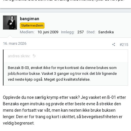
bangiman
Støttemedlem
Medlem
10. juni 2009
Innlegg
257
Sted
Sandvika
16. mars 2026
#215
andres skrev:
Benzak B-03, ønsket ikke for mye kontrast da denne brukes som
jobb/kontor bukse. Vasket 3 ganger og tror nok det blir lignende
ved neste kjøp også. Meget god kvalitetsfølelse.
Opplevde du noe særlig krymp etter vask? Jeg vasket en B-01 etter
Benzaks egen instruks og prøvde etter beste evne å strekke den
mens den fortsatt var våt, men kan nesten ikke bruke buksen
lenger. Den er for trang og kort i skrittet, så bevegelsesfriheten er
veldig begrenset.