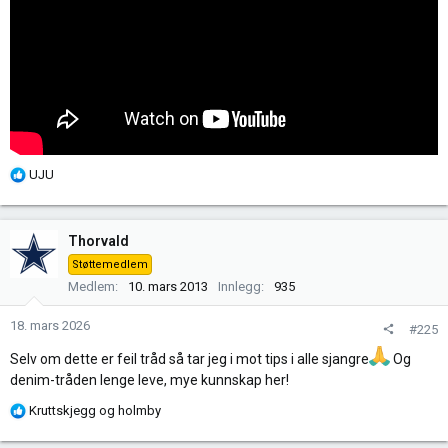
R
UJU
e
a
k
Thorvald
s
Støttemedlem
j
Medlem
10. mars 2013
Innlegg
935
o
n
18. mars 2026
#225
e
r
Selv om dette er feil tråd så tar jeg i mot tips i alle sjangre
Og
:
denim-tråden lenge leve, mye kunnskap her!
R
Kruttskjegg
og
holmby
e