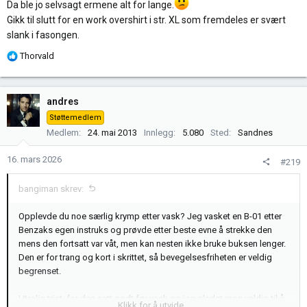
Da ble jo selvsagt ermene alt for lange.
Gikk til slutt for en work overshirt i str. XL som fremdeles er svært
slank i fasongen.
R
Thorvald
e
a
k
andres
s
Støttemedlem
j
Medlem
24. mai 2013
Innlegg
5.080
Sted
Sandnes
o
n
16. mars 2026
#219
e
r
bangiman skrev:
:
Opplevde du noe særlig krymp etter vask? Jeg vasket en B-01 etter
Benzaks egen instruks og prøvde etter beste evne å strekke den
mens den fortsatt var våt, men kan nesten ikke bruke buksen lenger.
Den er for trang og kort i skrittet, så bevegelsesfriheten er veldig
begrenset.
Utrolig trist, for den satt godt før vask og jeg gledet meg veldig til å
Klikk for å utvide...