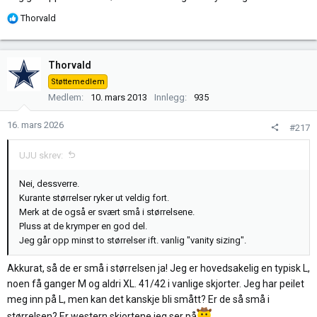
R
Thorvald
e
a
k
Thorvald
s
Støttemedlem
j
Medlem
10. mars 2013
Innlegg
935
o
n
16. mars 2026
#217
e
r
UJU skrev:
:
Nei, dessverre.
Kurante størrelser ryker ut veldig fort.
Merk at de også er svært små i størrelsene.
Pluss at de krymper en god del.
Jeg går opp minst to størrelser ift. vanlig "vanity sizing".
Akkurat, så de er små i størrelsen ja! Jeg er hovedsakelig en typisk L,
noen få ganger M og aldri XL. 41/42 i vanlige skjorter. Jeg har peilet
meg inn på L, men kan det kanskje bli smått? Er de så små i
størrelsen? Er western skjortene jeg ser på