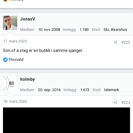
e
a
k
JonasV
s
j
Medlem
10. nov. 2008
Innlegg
1.183
Sted
Ski, Akershus
o
n
17. mars 2026
#223
e
Son of a stag er en butikk i samme sjanger.
r
:
R
Thorvald
e
a
k
holmby
s
j
Medlem
20. sep. 2016
Innlegg
1.673
Sted
telemark
o
n
18. mars 2026
#224
e
r
: