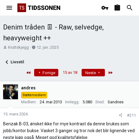
Denim tråden 👖 - Raw, selvedge,
heavyweight ++
T
O
Kruttskjegg
12. jan. 2025
r
p
å
p
Livsstil
d
r
s
e
First
Last
15 av 18
Forrige
Neste
t
t
a
t
andres
r
e
Støttemedlem
t
t
Medlem
24. mai 2013
Innlegg
5.080
Sted
Sandnes
e
r
15. mars 2026
#211
Benzak B-03, ønsket ikke for mye kontrast da denne brukes som
jobb/kontor bukse. Vasket 3 ganger og tror nok det blir lignende ved
neste kjøp også. Meget god kvalitetsfølelse.