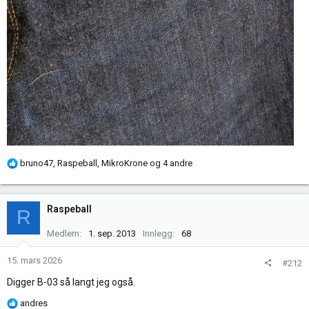
R
bruno47
,
Raspeball
,
MikroKrone
og 4 andre
e
a
k
Raspeball
R
s
j
Medlem
1. sep. 2013
Innlegg
68
o
n
15. mars 2026
#212
e
Digger B-03 så langt jeg også.
r
:
R
andres