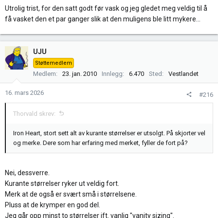
Utrolig trist, for den satt godt før vask og jeg gledet meg veldig til å
få vasket den et par ganger slik at den muligens ble litt mykere...
UJU
Støttemedlem
Medlem
23. jan. 2010
Innlegg
6.470
Sted
Vestlandet
16. mars 2026
#216
Thorvald skrev:
Iron Heart, stort sett alt av kurante størrelser er utsolgt. På skjorter vel
og merke. Dere som har erfaring med merket, fyller de fort på?
Nei, dessverre.
Kurante størrelser ryker ut veldig fort.
Merk at de også er svært små i størrelsene.
Pluss at de krymper en god del.
Jeg går opp minst to størrelser ift. vanlig "vanity sizing".