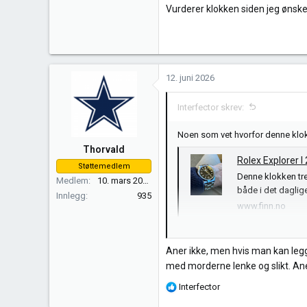
Vurderer klokken siden jeg ønsker
12. juni 2026
Interfector skrev:
Noen som vet hvorfor denne klokk
Thorvald
Rolex Explorer 
Støttemedlem
Denne klokken tren
Medlem
10. mars 2013
både i det daglige
Innlegg
935
www.finn.no
Vurderer klokken siden jeg ønsker
Aner ikke, men hvis man kan legge
med morderne lenke og slikt. Aner
R
Interfector
e