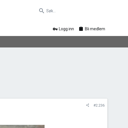
Logg inn
Bli medlem
#2.236