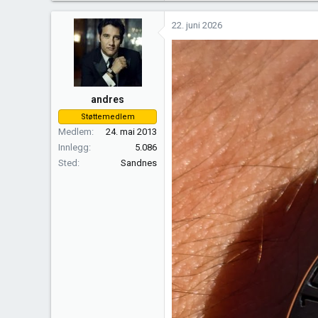
a
k
22. juni 2026
s
j
o
n
e
andres
r
Støttemedlem
:
Medlem
24. mai 2013
Innlegg
5.086
Sted
Sandnes