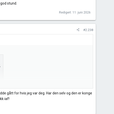
 god stund.
Redigert:
11. juni 2026
#2.238
,
tund.
dde gått for hvis jeg var deg. Har den selv og den er konge
k iaf!