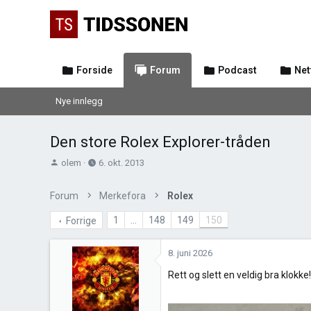
Forside
Forum
Podcast
Net
Nye innlegg
Den store Rolex Explorer-tråden
T
O
olem
6. okt. 2013
r
p
å
p
Forum
Merkefora
Rolex
d
r
s
e
1
…
148
149
150
Forrige
t
t
a
t
8. juni 2026
r
e
t
t
Rett og slett en veldig bra klokke!
e
r