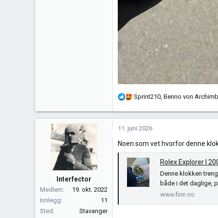
R
Sprint210
,
Benno von Archimb
e
a
k
11. juni 2026
s
Noen som vet hvorfor denne klokk
j
o
Rolex Explorer I 2
n
Denne klokken trenger
e
Interfector
både i det daglige, p
r
Medlem
19. okt. 2022
:
www.finn.no
Innlegg
11
Sted
Stavanger