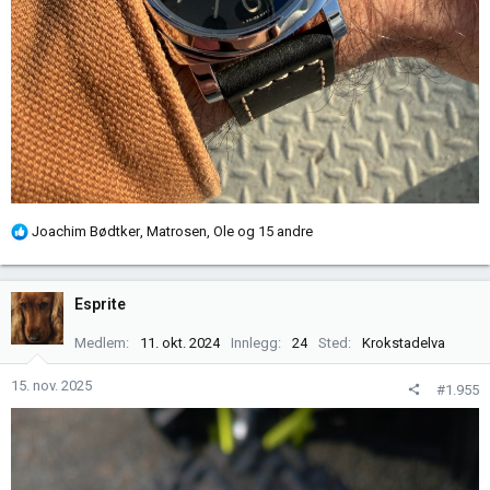
R
Joachim Bødtker
,
Matrosen
,
Ole
og 15 andre
e
a
k
Esprite
s
j
Medlem
11. okt. 2024
Innlegg
24
Sted
Krokstadelva
o
n
15. nov. 2025
#1.955
e
r
: