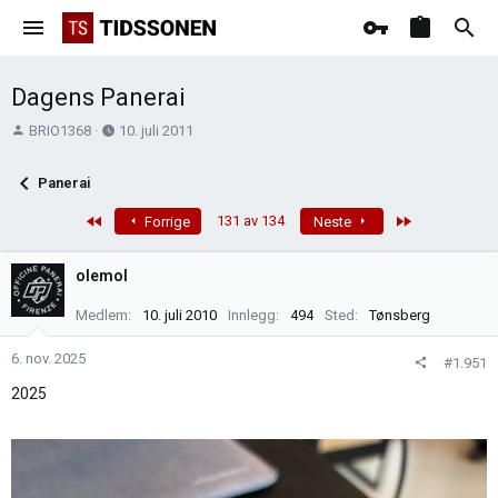
Dagens Panerai
T
O
BRIO1368
10. juli 2011
r
p
å
p
Panerai
d
r
s
e
First
Last
131 av 134
Forrige
Neste
t
t
a
t
olemol
r
e
t
t
Medlem
10. juli 2010
Innlegg
494
Sted
Tønsberg
e
r
6. nov. 2025
#1.951
2025