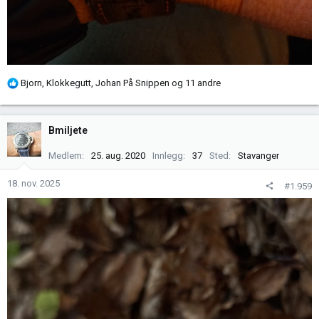
R
Bjorn
,
Klokkegutt
,
Johan På Snippen
og 11 andre
e
a
k
Bmiljete
s
j
Medlem
25. aug. 2020
Innlegg
37
Sted
Stavanger
o
n
18. nov. 2025
#1.959
e
r
: