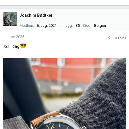
e
a
k
Joachim Bødtker
s
j
Medlem
6. aug. 2021
Innlegg
35
Sted
Bergen
o
n
11. nov. 2025
#1.953
e
721 i dag
r
: