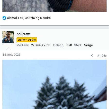
R
olemol
,
Frik
,
Carrera
og 6 andre
e
a
k
politrew
s
Støttemedlem
j
Medlem
22. mars 2013
Innlegg
670
Sted
Norge
o
n
15. nov. 2025
#1.956
e
r
: