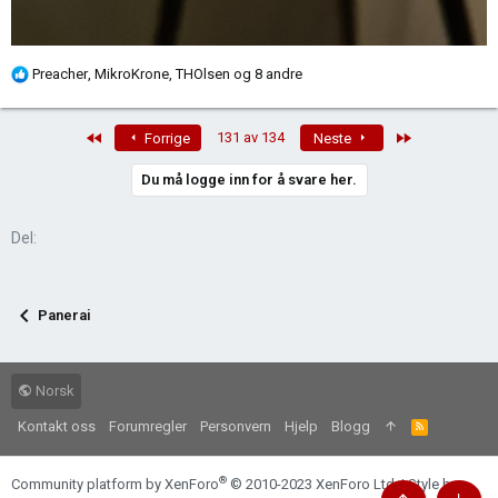
R
Preacher
,
MikroKrone
,
THOlsen
og 8 andre
e
a
First
Last
131 av 134
Forrige
Neste
k
s
Du må logge inn for å svare her.
j
o
n
Del:
e
r
:
Panerai
Norsk
Kontakt oss
Forumregler
Personvern
Hjelp
Blogg
R
S
S
®
Community platform by XenForo
© 2010-2023 XenForo Ltd.
|
Style by