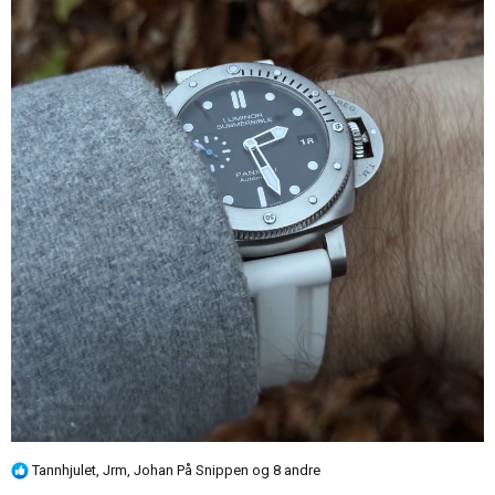
R
Tannhjulet
,
Jrm
,
Johan På Snippen
og 8 andre
e