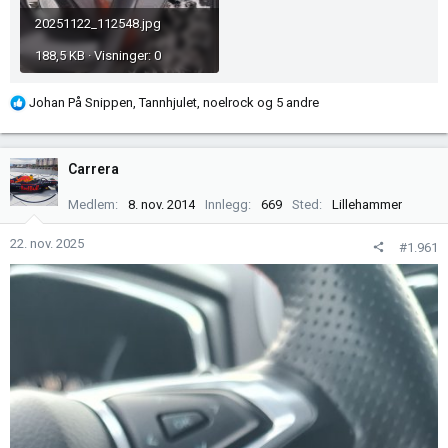
20251122_112548.jpg
188,5 KB · Visninger: 0
R
Johan På Snippen
,
Tannhjulet
,
noelrock
og 5 andre
e
a
k
Carrera
s
j
Medlem
8. nov. 2014
Innlegg
669
Sted
Lillehammer
o
n
22. nov. 2025
#1.961
e
r
: