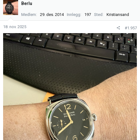
k
Berlu
s
j
Medlem
29. des. 2014
Innlegg
197
Sted
Kristiansand
o
n
18. nov. 2025
#1.957
e
r
: