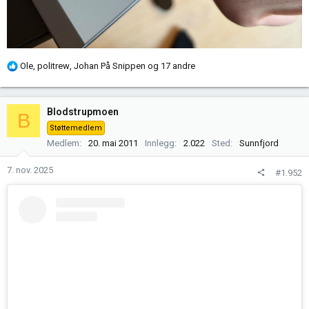
R
Ole
,
politrew
,
Johan På Snippen
og 17 andre
e
a
k
Blodstrupmoen
B
s
Støttemedlem
j
Medlem
20. mai 2011
Innlegg
2.022
Sted
Sunnfjord
o
n
7. nov. 2025
#1.952
e
r
: