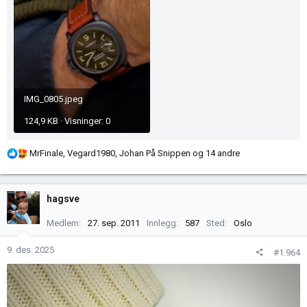
IMG_0805.jpeg
124,9 KB · Visninger: 0
R
MrFinale
,
Vegard1980
,
Johan På Snippen
og 14 andre
e
a
k
hagsve
s
j
Medlem
27. sep. 2011
Innlegg
587
Sted
Oslo
o
n
9. des. 2025
#1.964
e
r
: