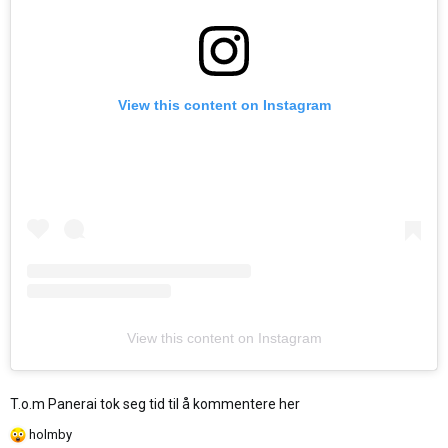
View this content on Instagram
View this content on Instagram
T.o.m Panerai tok seg tid til å kommentere her
R
holmby