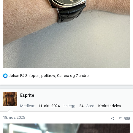
R
Johan På Snippen
,
politrew
,
Carrera
og 7 andre
e
a
k
Esprite
s
j
Medlem
11. okt. 2024
Innlegg
24
Sted
Krokstadelva
o
n
18. nov. 2025
#1.958
e
r