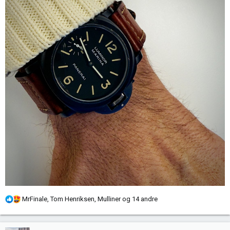
R
MrFinale
,
Tom Henriksen
,
Mulliner
og 14 andre
e
a
k