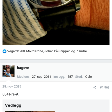
R
Vegard1980
,
MikroKrone
,
Johan På Snippen
og 7 andre
e
a
k
hagsve
s
j
Medlem
27. sep. 2011
Innlegg
587
Sted
Oslo
o
n
28. nov. 2025
#1.963
e
004 Pre-A
r
:
Vedlegg