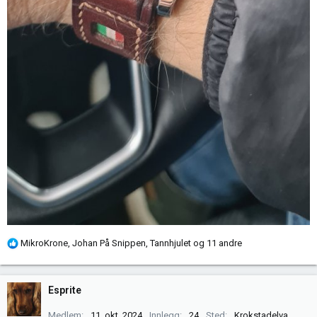
R
MikroKrone
,
Johan På Snippen
,
Tannhjulet
og 11 andre
e
a
k
Esprite
s
j
Medlem
11. okt. 2024
Innlegg
24
Sted
Krokstadelva