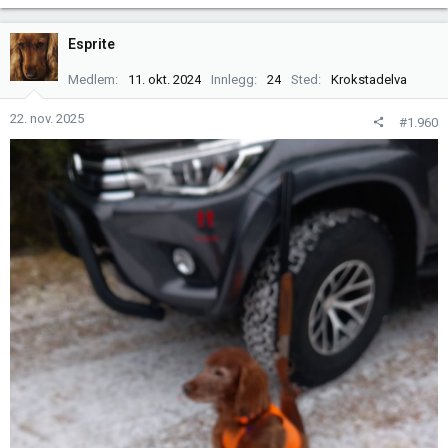
a
k
Esprite
s
j
Medlem
11. okt. 2024
Innlegg
24
Sted
Krokstadelva
o
n
22. nov. 2025
#1.960
e
r
: