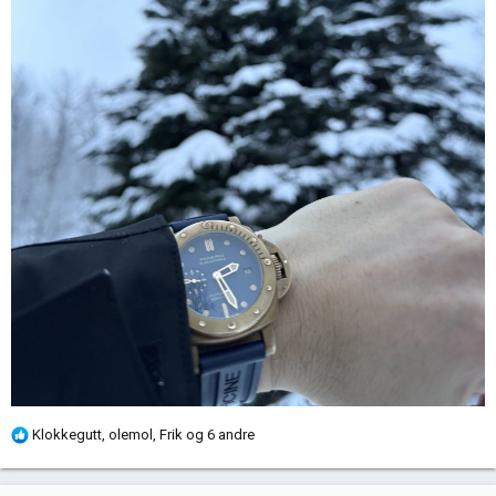
R
Klokkegutt
,
olemol
,
Frik
og 6 andre
e
a