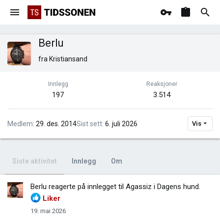
Berlu
fra
Kristiansand
Innlegg
Reaksjoner
197
3.514
Medlem
29. des. 2014
Sist sett
6. juli 2026
Vis
Siste aktivitet
Innlegg
Om
Berlu
reagerte på innlegget til Agassiz i
Dagens hund
.
Liker
19. mai 2026