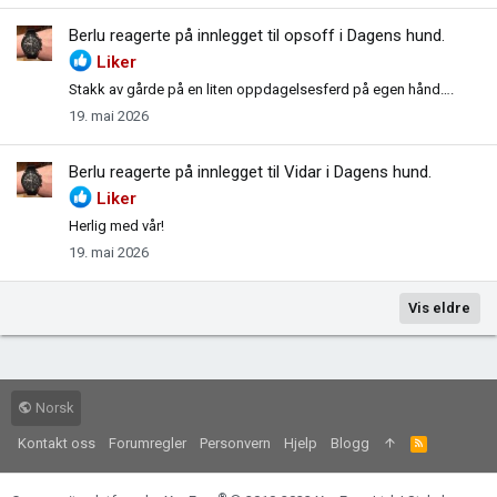
Berlu
reagerte på innlegget til opsoff i
Dagens hund
.
Liker
Stakk av gårde på en liten oppdagelsesferd på egen hånd….
19. mai 2026
Berlu
reagerte på innlegget til Vidar i
Dagens hund
.
Liker
Herlig med vår!
19. mai 2026
Vis eldre
Norsk
Kontakt oss
Forumregler
Personvern
Hjelp
Blogg
R
S
S
®