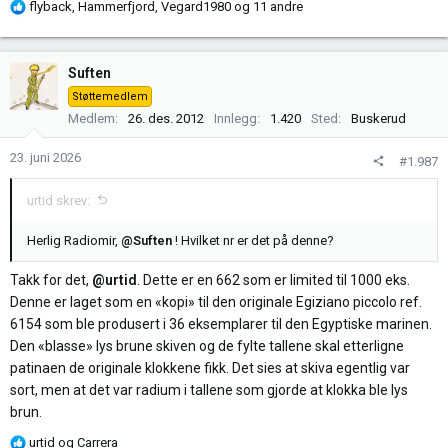
R
flyback
,
Hammerfjord
,
Vegard1980
og 11 andre
e
a
k
Suften
s
Støttemedlem
j
Medlem
26. des. 2012
Innlegg
1.420
Sted
Buskerud
o
n
23. juni 2026
#1.987
e
r
urtid skrev:
:
Herlig Radiomir,
@Suften
! Hvilket nr er det på denne?
Takk for det,
@urtid
. Dette er en 662 som er limited til 1000 eks.
Denne er laget som en «kopi» til den originale Egiziano piccolo ref.
6154 som ble produsert i 36 eksemplarer til den Egyptiske marinen.
Den «blasse» lys brune skiven og de fylte tallene skal etterligne
patinaen de originale klokkene fikk. Det sies at skiva egentlig var
sort, men at det var radium i tallene som gjorde at klokka ble lys
brun.
R
urtid
og
Carrera