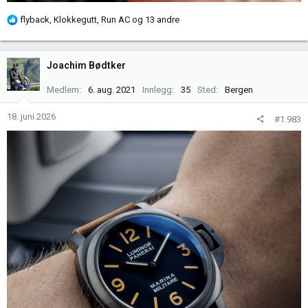
R
flyback
,
Klokkegutt
,
Run AC
og 13 andre
e
a
k
Joachim Bødtker
s
j
Medlem
6. aug. 2021
Innlegg
35
Sted
Bergen
o
n
18. juni 2026
#1.983
e
r
: