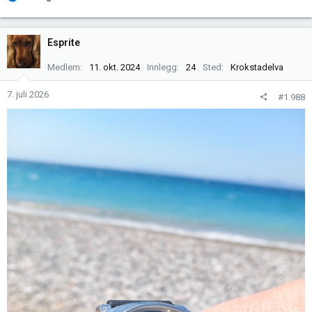
e
a
k
Esprite
s
j
Medlem
11. okt. 2024
Innlegg
24
Sted
Krokstadelva
o
n
7. juli 2026
#1.988
e
r
: