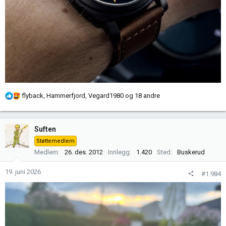
R
flyback
,
Hammerfjord
,
Vegard1980
og 18 andre
e
a
k
Suften
s
Støttemedlem
j
Medlem
26. des. 2012
Innlegg
1.420
Sted
Buskerud
o
n
19. juni 2026
#1.984
e
r
: