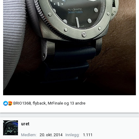
R
BRIO1368
,
flyback
,
MrFinale
og 13 andre
e
a
k
uret
s
j
Medlem
20. okt. 2014
Innlegg
1.111