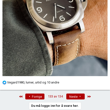
R
Vegard1980
,
lumer
,
urtid
og 10 andre
e
a
First
Last
133 av 134
Forrige
Neste
k
s
Du må logge inn for å svare her.
j