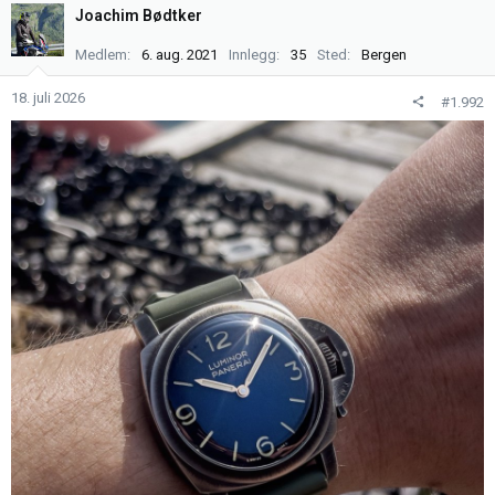
k
Joachim Bødtker
s
j
Medlem
6. aug. 2021
Innlegg
35
Sted
Bergen
o
n
18. juli 2026
#1.992
e
r
: