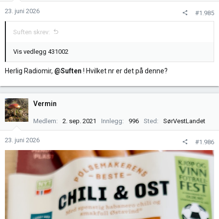
e
23. juni 2026
#1.985
r
:
Suften skrev:
Vis vedlegg 431002
Herlig Radiomir,
@Suften
! Hvilket nr er det på denne?
Vermin
Medlem
2. sep. 2021
Innlegg
996
Sted
SørVestLandet
23. juni 2026
#1.986