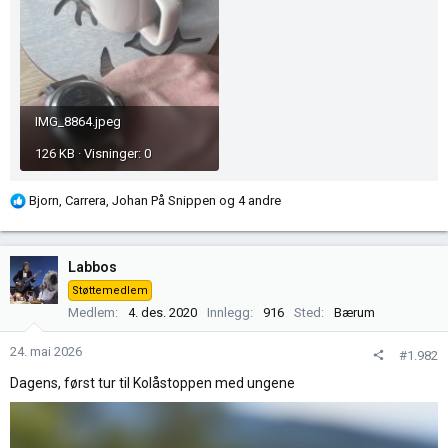
IMG_8864.jpeg
126 KB · Visninger: 0
R
Bjorn
,
Carrera
,
Johan På Snippen
og 4 andre
e
a
k
Labbos
s
Støttemedlem
j
Medlem
4. des. 2020
Innlegg
916
Sted
Bærum
o
n
24. mai 2026
#1.982
e
r
Dagens, først tur til Kolåstoppen med ungene
: