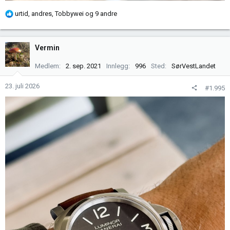
R
urtid
,
andres
,
Tobbywei
og 9 andre
e
a
k
Vermin
s
j
Medlem
2. sep. 2021
Innlegg
996
Sted
SørVestLandet
o
n
23. juli 2026
#1.995
e
r
: