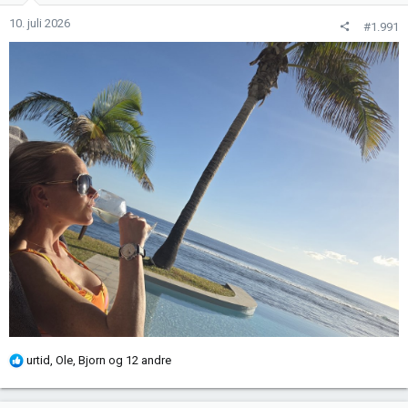
o
n
10. juli 2026
#1.991
e
r
:
R
urtid
,
Ole
,
Bjorn
og 12 andre
e
a