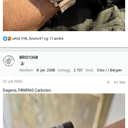
R
urtid
,
Frik
,
bruno47
og 11 andre
e
a
k
BRIO1368
s
j
Medlem
8. jan. 2008
Innlegg
2.707
Sted
Oslo / / Bergen
o
n
22. juli 2026
#1.994
e
r
Dagens, PAM960 Carbotec
: