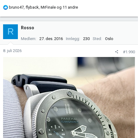
R
bruno47
,
flyback
,
MrFinale
og 11 andre
e
a
k
Rosso
R
s
j
Medlem
27. des. 2016
Innlegg
230
Sted
Oslo
o
n
8. juli 2026
#1.990
e
r
: