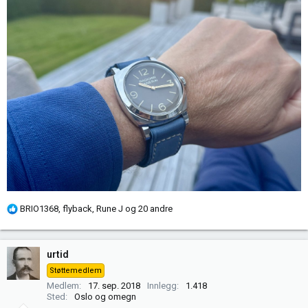
R
BRIO1368
,
flyback
,
Rune J
og 20 andre
e
a
k
urtid
s
Støttemedlem
j
Medlem
17. sep. 2018
Innlegg
1.418
o
Sted
Oslo og omegn
n