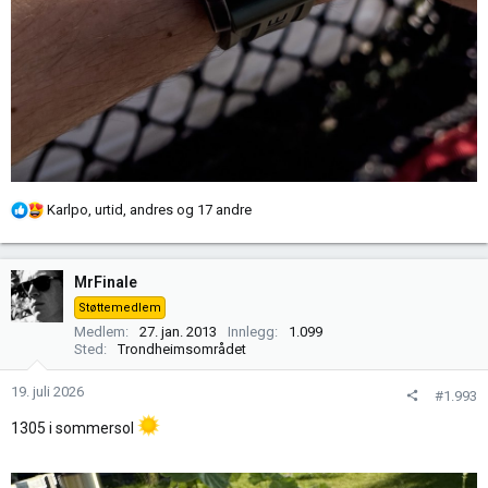
R
Karlpo
,
urtid
,
andres
og 17 andre
e
a
k
MrFinale
s
Støttemedlem
j
Medlem
27. jan. 2013
Innlegg
1.099
o
Sted
Trondheimsområdet
n
e
19. juli 2026
#1.993
r
:
1305 i sommersol