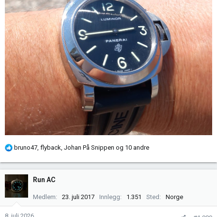
R
bruno47
,
flyback
,
Johan På Snippen
og 10 andre
e
a
k
Run AC
s
j
Medlem
23. juli 2017
Innlegg
1.351
Sted
Norge
o
n
8. juli 2026