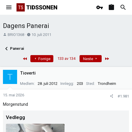
Dagens Panerai
T
O
BRIO1368
10. juli 2011
r
p
å
p
Panerai
d
r
s
e
First
Last
133 av 134
Forrige
Neste
t
t
a
t
Tioverti
T
r
e
t
t
Medlem
28. juli 2012
Innlegg
203
Sted
Trondheim
e
r
15. mai 2026
#1.981
Morgenstund
Vedlegg