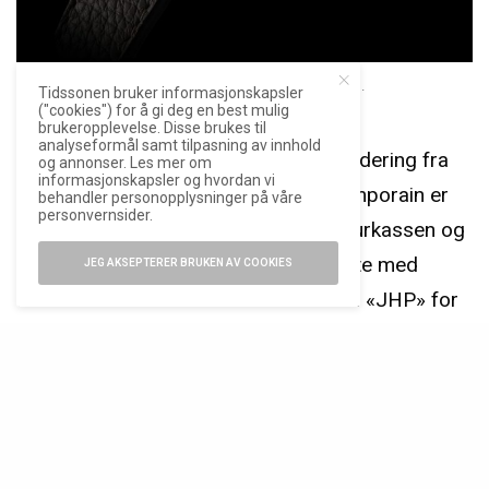
Urkasse signert Jean-Pierre Hagmann.
Tidssonen bruker informasjonskapsler
("cookies") for å gi deg en best mulig
brukeropplevelse. Disse brukes til
analyseformål samt tilpasning av innhold
Selv om tallskivene har fått en oppgradering fra
og annonser. Les mer om
informasjonskapsler og hvordan vi
første utgave av Chronomètre Contemporain er
behandler personopplysninger på våre
personvernsider.
det først og fremst endring på selve urkassen og
urverket som peker seg ut. For å starte med
JEG AKSEPTERER BRUKEN AV COOKIES
urkassen er denne nå buemerket med «JHP» for
Jean-Pierre Hagmann. Den godt voksne og smått
legendariske kassemakeren har vært med under
vingene til Akrivia noen år – og jeg fikk møtt han
og sett litt av arbeidet hans under
mitt besøk hos
Rexhep
i fjor høst.