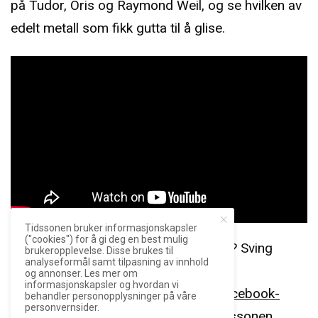
på Tudor, Oris og Raymond Weil, og se hvilken av
edelt metall som fikk gutta til å glise.
Tidssonen bruker informasjonskapsler
("cookies") for å gi deg en best mulig
Har du ris, ros, spørsmål eller innspill? Sving
brukeropplevelse. Disse brukes til
analyseformål samt tilpasning av innhold
innom
og annonser. Les mer om
informasjonskapsler og hvordan vi
Tidssonens
diskusjonsforum
eller
Facebook-
behandler personopplysninger på våre
personvernsider.
gruppe
. Jon Henrik finner du på
@tidssonen
,