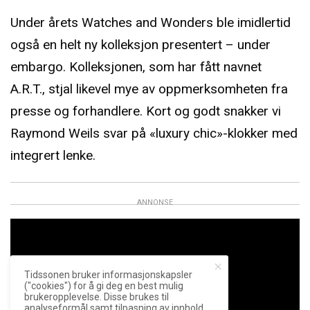
Under årets Watches and Wonders ble imidlertid
også en helt ny kolleksjon presentert – under
embargo. Kolleksjonen, som har fått navnet
A.R.T., stjal likevel mye av oppmerksomheten fra
presse og forhandlere. Kort og godt snakker vi
Raymond Weils svar på «luxury chic»-klokker med
integrert lenke.
ANNONSE
Tidssonen bruker informasjonskapsler
("cookies") for å gi deg en best mulig
brukeropplevelse. Disse brukes til
analyseformål samt tilpasning av innhold