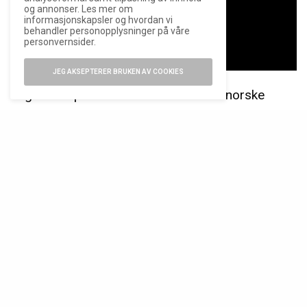
og annonser. Les mer om
informasjonskapsler og hvordan vi
behandler personopplysninger på våre
personvernsider.
JEG AKSEPTERER BRUKEN AV COOKIES
Jeg tok en prat med Andreas fra den norske
importøren av Raymond Weil, og i videoen kan du
se vårt førsteinntrykk av nyhetene.
Mer informasjon om A.R.T. er tilgjengelig på
raymond-weil.com
.
STIKKORD
A.R.T.
RAYMOND WEIL