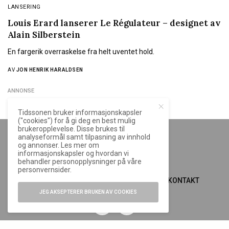
LANSERING
Louis Erard lanserer Le Régulateur – designet av
Alain Silberstein
En fargerik overraskelse fra helt uventet hold.
AV
JON HENRIK HARALDSEN
ANNONSE
Tidssonen bruker informasjonskapsler
("cookies") for å gi deg en best mulig
brukeropplevelse. Disse brukes til
analyseformål samt tilpasning av innhold
og annonser. Les mer om
informasjonskapsler og hvordan vi
behandler personopplysninger på våre
personvernsider.
OM TIDSSONEN.NO
ANNONSERE
KONTAKT
JEG AKSEPTERER BRUKEN AV COOKIES