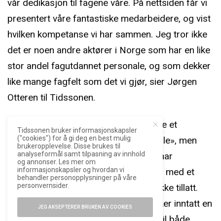
vår dedikasjon til fagene våre. På nettsiden får vi
presentert våre fantastiske medarbeidere, og vist
hvilken kompetanse vi har sammen. Jeg tror ikke
det er noen andre aktører i Norge som har en like
stor andel fagutdannet personale, og som dekker
like mange fagfelt som det vi gjør, sier Jørgen
Otteren til Tidssonen.
Å selge på internett var i mange år ikke et
Tidssonen bruker informasjonskapsler
("cookies") for å gi deg en best mulig
spørsmål om hvorvidt forhandlere «ville», men
brukeropplevelse. Disse brukes til
analyseformål samt tilpasning av innhold
derimot om de «kunne». Tradisjonelt har
og annonser. Les mer om
informasjonskapsler og hvordan vi
klokkemerkene styrt sine salgskanaler med et
behandler personopplysninger på våre
personvernsider.
jerngrep, og internett var i mange år ikke tillatt.
Først de seneste årene har flere merker inntatt en
JEG AKSEPTERER BRUKEN AV COOKIES
gradvis mer åpen tilnærming – trolig til både