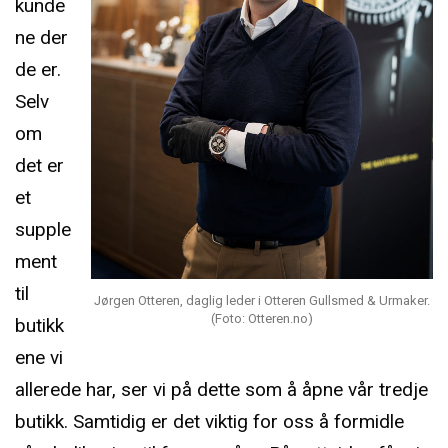
kunde
ne der
de er.
Selv
om
det er
et
supple
ment
til
Jørgen Otteren, daglig leder i Otteren Gullsmed & Urmaker.
(Foto: Otteren.no)
butikk
ene vi
allerede har, ser vi på dette som å åpne vår tredje
butikk. Samtidig er det viktig for oss å formidle