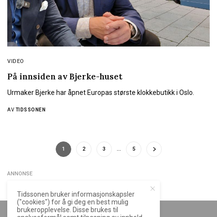
VIDEO
På innsiden av Bjerke-huset
Urmaker Bjerke har åpnet Europas største klokkebutikk i Oslo.
AV
TIDSSONEN
1
2
3
…
5
ANNONSE
Tidssonen bruker informasjonskapsler
("cookies") for å gi deg en best mulig
brukeropplevelse. Disse brukes til