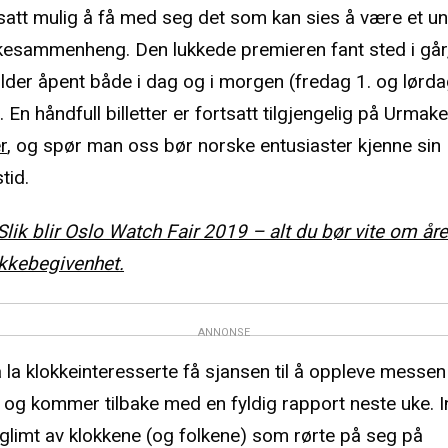
tsatt mulig å få med seg det som kan sies å være et un
kesammenheng. Den lukkede premieren fant sted i går
der åpent både i dag og i morgen (fredag 1. og lørda
En håndfull billetter er fortsatt tilgjengelig på Urmak
r
, og spør man oss bør norske entusiaster kjenne sin
tid.
Slik blir Oslo Watch Fair 2019 – alt du bør vite om åre
kkebegivenhet.
ANNONSE
å la klokkeinteresserte få sjansen til å oppleve messe
 og kommer tilbake med en fyldig rapport neste uke. In
 glimt av klokkene (og folkene) som rørte på seg på