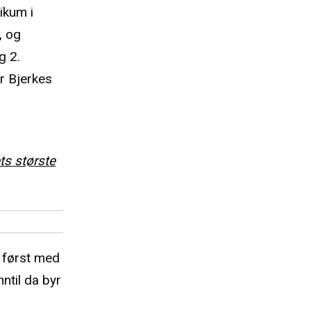
ikum i
, og
g 2.
er Bjerkes
ts største
n først med
ntil da byr