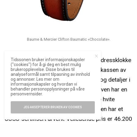
Baume & Mercier Clifton Baumatic «Chocolate».
Clifton Baumatic «Chocolate»
er en dressklokke
Tidssonen bruker informasjonskapsler
("cookies") for å gi deg en best mulig
med særpreg, hvor den 40 mm store kassen av
brukeropplevelse. Disse brukes til
analyseformål samt tilpasning av innhold
rustfritt stål er pyntet opp med bezel og detaljer i
og annonser. Les mer om
informasjonskapsler og hvordan vi
rødt gull. Den sjokoladefargede tallskiven har en
behandler personopplysninger på våre
personvernsider.
gradert finish, hvor det karakteristiske hvite
krysset i sentrum signaliserer at klokken har et
JEG AKSEPTERER BRUKEN AV COOKIES
COSC-sertifisert urverk. Veiledende pris er 46.200
kroner.