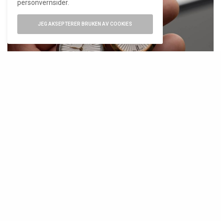
personvernsider.
JEG AKSEPTERER BRUKEN AV COOKIES
To smaker av Joia de Baume & Mercier. Foto: Jon Henrik Haraldsen
Alle modellene har en 28 mm kasse av stål, og
drives av Ronda 751-kvartsurverk. Ved lansering
tilbys totalt fire referanser, men potensialet er
stort for å kunne utvide med ulike skivefarger,