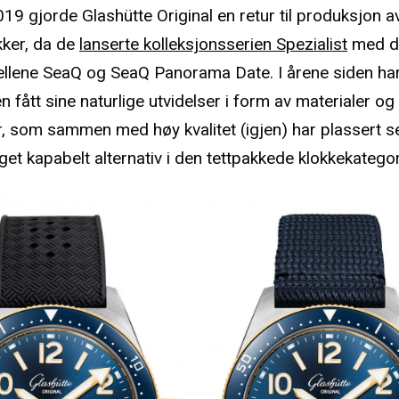
019 gjorde Glashütte Original en retur til produksjon a
kker, da de
lanserte kolleksjonsserien Spezialist
med d
lene SeaQ og SeaQ Panorama Date. I årene siden ha
n fått sine naturlige utvidelser i form av materialer og
r, som sammen med høy kvalitet (igjen) har plassert s
et kapabelt alternativ i den tettpakkede klokkekategor