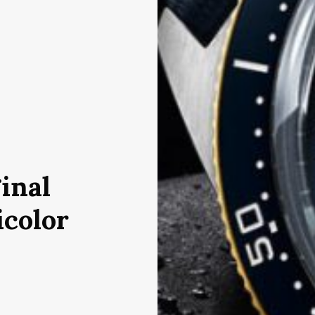
inal
icolor