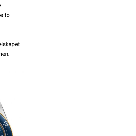
v
e to
r
elskapet
ien.