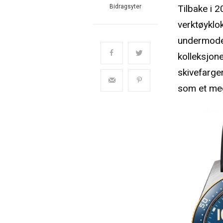
Tilbake i 2
Bidragsyter
verktøyklo
undermodel
kolleksjone
skivefarge
som et meg