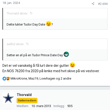
18. jan. 2024
#2.694
e
r
Thorvald skrev:
:
Dette lukter Tudor Day Date
?
seiltid skrev:
Setter en øl på en Tudor Prince Date Day
Det er vel vanskelig å få lurt dere der gutter
En NOS 76200 fra 2020 på lenke med hvit skive på vei vestover.
R
MikroKrone
,
Maz19
,
Loevhagen
og 2 andre
e
a
k
Thorvald
s
Støttemedlem
j
Medlem
10. mars 2013
Innlegg
935
o