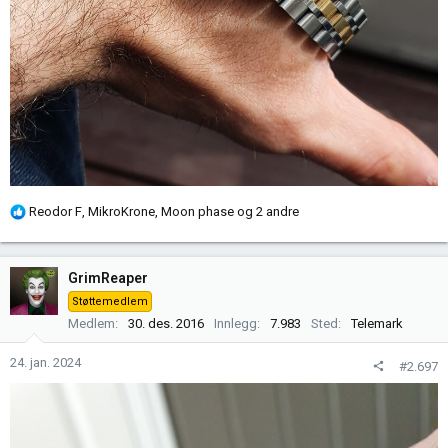
R
Reodor F
,
MikroKrone
,
Moon phase
og 2 andre
e
a
k
GrimReaper
s
Støttemedlem
j
Medlem
30. des. 2016
Innlegg
7.983
Sted
Telemark
o
n
24. jan. 2024
#2.697
e
r
: