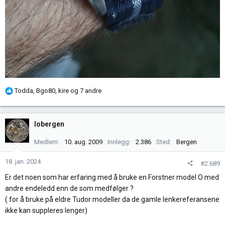
R
Todda
,
Bgo80
,
kire
og 7 andre
e
a
k
lobergen
s
j
Medlem
10. aug. 2009
Innlegg
2.386
Sted
Bergen
o
n
18. jan. 2024
#2.689
e
Er det noen som har erfaring med å bruke en Forstner model O med
r
andre endeledd enn de som medfølger ?
:
( for å bruke på eldre Tudor modeller da de gamle lenkereferansene
ikke kan suppleres lenger)