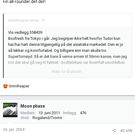
Fin all-rounder det der!
:
GrimReaper skrev:
Vis vedlegg 358459
Boxfresh fra Tokyo i går. Jeg begriper ikke helt hvorfor Tudor kun
har/har hatt denne tilgjengelig på det asiatiske markedet. Den er jo
så lekker og komfortabel. Og billigere enn man skulle tro.
Superfornøyd. Så er det bare å venne armen til 36mm kasse, men jeg
tror det skal gå seg til faktisk. Godfølelsen var ihvertfall umiddelbar.
Klikk for å utvide...
Tudor Prince Date-Day Ref.76200-0011
R
GrimReaper
e
a
k
Moon phase
s
Medlem
13. juni 2011
Innlegg
476
j
Sted
Rogaland/Troms
o
n
26. jan. 2024
#2.699
e