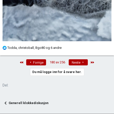
R
Todda
,
christoball
,
Bgo80
og 6 andre
e
a
First
Last
180 av 256
Forrige
Neste
k
s
Du må logge inn for å svare her.
j
o
n
Del:
e
r
:
Generell klokkediskusjon