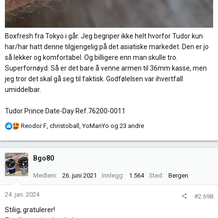
Boxfresh fra Tokyo i går. Jeg begriper ikke helt hvorfor Tudor kun
har/har hatt denne tilgjengelig på det asiatiske markedet. Den er jo
så lekker og komfortabel. Og billigere enn man skulle tro.
Superfornøyd. Så er det bare å venne armen til 36mm kasse, men
jeg tror det skal gå seg til faktisk. Godfølelsen var ihvertfall
umiddelbar.
Tudor Prince Date-Day Ref.76200-0011
R
Reodor F
,
christoball
,
YoManYo
og 23 andre
e
a
k
Bgo80
s
j
Medlem
26. juni 2021
Innlegg
1.564
Sted
Bergen
o
n
24. jan. 2024
#2.698
e
Stilig, gratulerer!
r