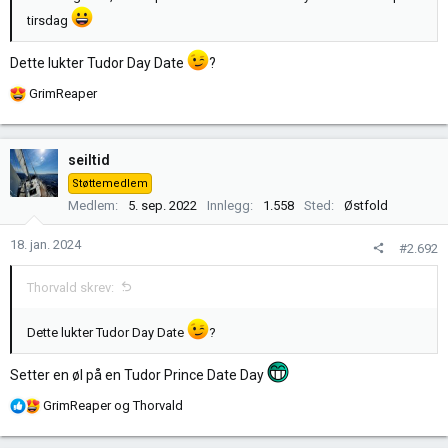
tirsdag
Dette lukter Tudor Day Date
?
R
GrimReaper
e
a
k
seiltid
s
Støttemedlem
j
Medlem
5. sep. 2022
Innlegg
1.558
Sted
Østfold
o
n
18. jan. 2024
#2.692
e
r
Thorvald skrev:
:
Dette lukter Tudor Day Date
?
Setter en øl på en Tudor Prince Date Day
R
GrimReaper
og
Thorvald
e
a