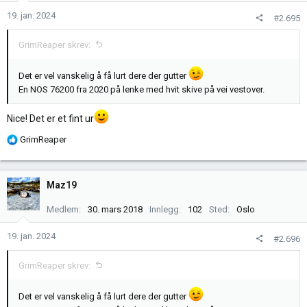
n
19. jan. 2024
#2.695
e
r
GrimReaper skrev:
:
Det er vel vanskelig å få lurt dere der gutter
En NOS 76200 fra 2020 på lenke med hvit skive på vei vestover.
Nice! Det er et fint ur
R
GrimReaper
e
a
k
Maz19
s
j
Medlem
30. mars 2018
Innlegg
102
Sted
Oslo
o
n
19. jan. 2024
#2.696
e
r
GrimReaper skrev:
:
Det er vel vanskelig å få lurt dere der gutter