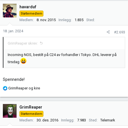
k
havarduf
s
Støttemedlem
j
Medlem
8. nov. 2015
Innlegg
1.835
Sted
o
n
18. jan. 2024
#2.693
e
r
GrimReaper skrev:
:
Incoming NOS, bestilt på C24 av forhandler i Tokyo. DHL leverer på
tirsdag
Spennende!
R
GrimReaper
og
kire
e
a
k
GrimReaper
s
Støttemedlem
j
Medlem
30. des. 2016
Innlegg
7.983
Sted
Telemark
o
n