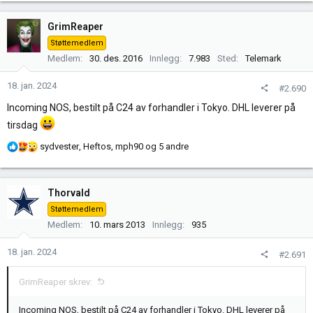
GrimReaper
Støttemedlem
Medlem
30. des. 2016
Innlegg
7.983
Sted
Telemark
18. jan. 2024
#2.690
Incoming NOS, bestilt på C24 av forhandler i Tokyo. DHL leverer på
tirsdag
R
sydvester
,
Heftos
,
mph90
og 5 andre
e
a
k
Thorvald
s
Støttemedlem
j
Medlem
10. mars 2013
Innlegg
935
o
n
18. jan. 2024
#2.691
e
r
GrimReaper skrev:
:
Incoming NOS, bestilt på C24 av forhandler i Tokyo. DHL leverer på