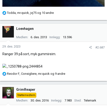
R
Todda
,
mr.quick
,
jvj75
og 10 andre
e
a
k
Loevhagen
s
j
Medlem
6. des. 2013
Innlegg
13.596
o
n
29. des. 2023
#2.687
e
Ranger 39 på sort, myk gummireim.
r
:
R
Reodor F
,
Consigliere
,
mr.quick
og 9 andre
e
a
k
GrimReaper
s
Støttemedlem
j
Medlem
30. des. 2016
Innlegg
7.983
Sted
Telemark
o
n