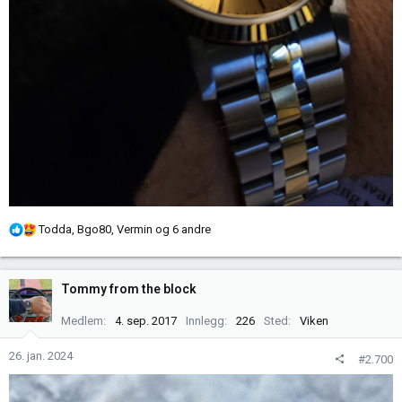
R
Todda
,
Bgo80
,
Vermin
og 6 andre
e
a
k
Tommy from the block
s
j
Medlem
4. sep. 2017
Innlegg
226
Sted
Viken
o
n
26. jan. 2024
#2.700
e
r