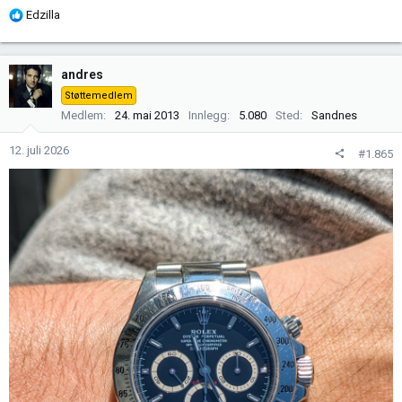
R
Edzilla
e
a
k
andres
s
Støttemedlem
j
Medlem
24. mai 2013
Innlegg
5.080
Sted
Sandnes
o
n
12. juli 2026
#1.865
e
r
: