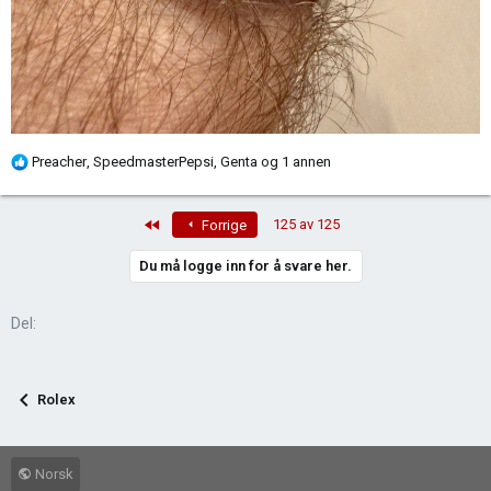
R
Preacher
,
SpeedmasterPepsi
,
Genta
og 1 annen
e
a
First
125 av 125
Forrige
k
s
Du må logge inn for å svare her.
j
o
n
Del:
e
r
:
Rolex
Norsk