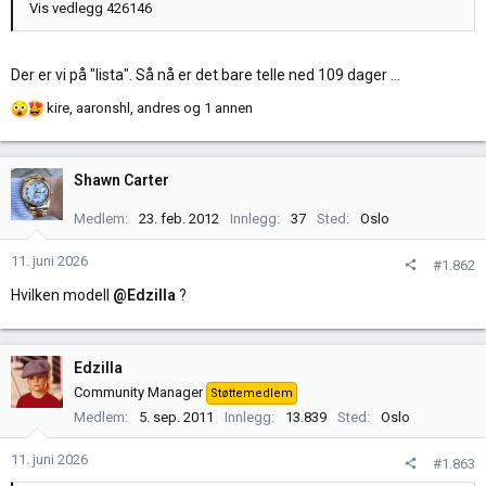
Vis vedlegg 426146
Der er vi på "lista". Så nå er det bare telle ned 109 dager ...
R
kire
,
aaronshl
,
andres
og 1 annen
e
a
k
Shawn Carter
s
j
Medlem
23. feb. 2012
Innlegg
37
Sted
Oslo
o
n
11. juni 2026
#1.862
e
Hvilken modell
@Edzilla
?
r
:
Edzilla
Community Manager
Støttemedlem
Medlem
5. sep. 2011
Innlegg
13.839
Sted
Oslo
11. juni 2026
#1.863