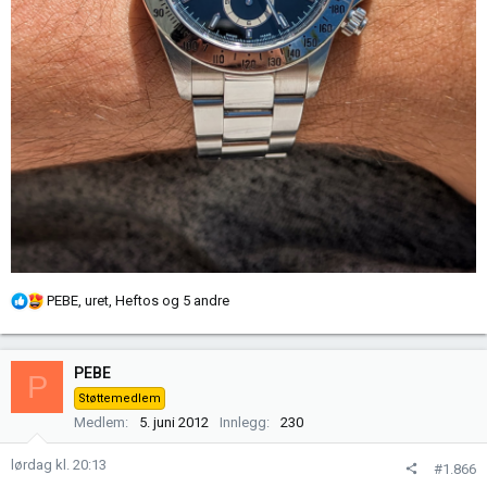
R
PEBE
,
uret
,
Heftos
og 5 andre
e
a
k
PEBE
P
s
Støttemedlem
j
Medlem
5. juni 2012
Innlegg
230
o
n
lørdag kl. 20:13
#1.866
e