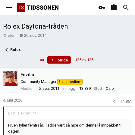
Rolex Daytona-tråden
T
O
olem
20. nov. 2014
r
p
å
p
Rolex
d
r
s
e
First
125 av 125
Forrige
t
t
a
t
Edzilla
r
e
Community Manager
Støttemedlem
t
t
Medlem
5. sep. 2011
Innlegg
13.839
Sted
Oslo
e
r
4. juni 2026
#1.861
Edzilla skrev:
Fruen fyller femti i år. Hadde vært så nice om denne lå innpakket til
dagen.