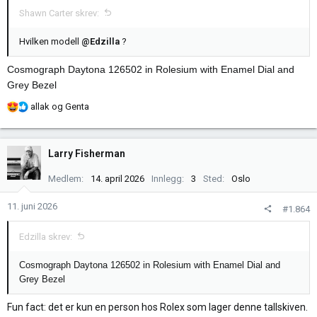
Shawn Carter skrev:
Hvilken modell
@Edzilla
?
Cosmograph Daytona 126502 in Rolesium with Enamel Dial and
Grey Bezel
R
allak
og
Genta
e
a
k
Larry Fisherman
s
j
Medlem
14. april 2026
Innlegg
3
Sted
Oslo
o
n
11. juni 2026
#1.864
e
r
Edzilla skrev:
:
Cosmograph Daytona 126502 in Rolesium with Enamel Dial and
Grey Bezel
Fun fact: det er kun en person hos Rolex som lager denne tallskiven.