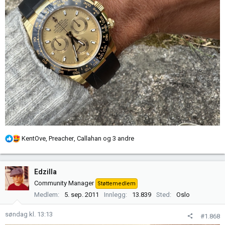
R
KentOve
,
Preacher
,
Callahan
og 3 andre
e
a
k
Edzilla
s
Community Manager
Støttemedlem
j
Medlem
5. sep. 2011
Innlegg
13.839
Sted
Oslo
o
n
søndag kl. 13:13
#1.868
e