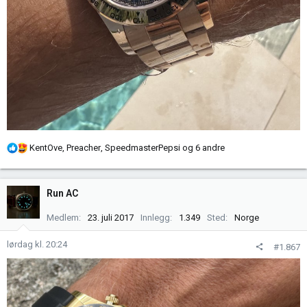
R
KentOve
,
Preacher
,
SpeedmasterPepsi
og 6 andre
e
a
k
Run AC
s
j
Medlem
23. juli 2017
Innlegg
1.349
Sted
Norge
o
n
lørdag kl. 20:24
#1.867
e
r
: