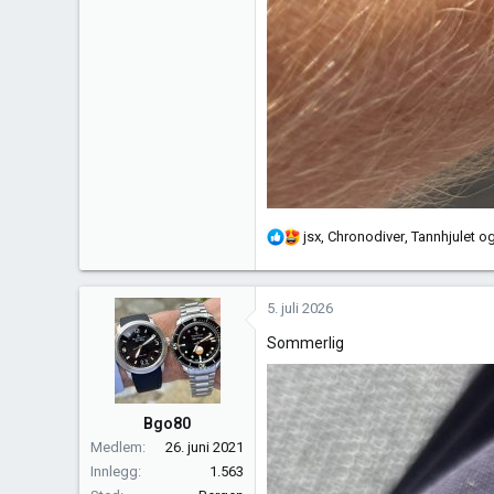
R
jsx
,
Chronodiver
,
Tannhjulet
og
e
a
k
5. juli 2026
s
Sommerlig
j
o
n
e
Bgo80
r
Medlem
26. juni 2021
:
Innlegg
1.563