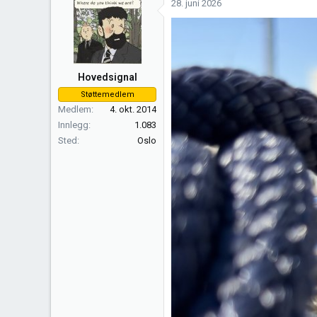
28. juni 2026
s
j
o
n
e
Hovedsignal
r
Støttemedlem
:
Medlem
4. okt. 2014
Innlegg
1.083
Sted
Oslo