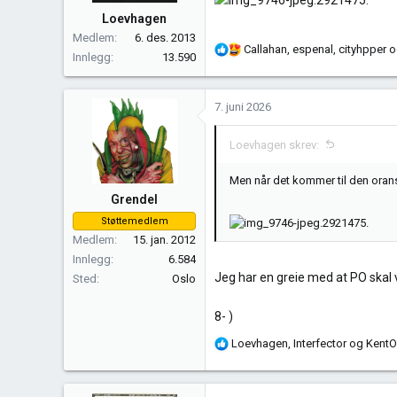
.
Loevhagen
Medlem
6. des. 2013
R
Callahan
,
espenal
,
cityhpper
o
Innlegg
13.590
e
a
k
7. juni 2026
s
j
Loevhagen skrev:
o
n
Men når det kommer til den oransj
e
Grendel
r
Støttemedlem
.
:
Medlem
15. jan. 2012
Innlegg
6.584
Jeg har en greie med at PO skal 
Sted
Oslo
8- )
R
Loevhagen
,
Interfector
og
KentO
e
a
k