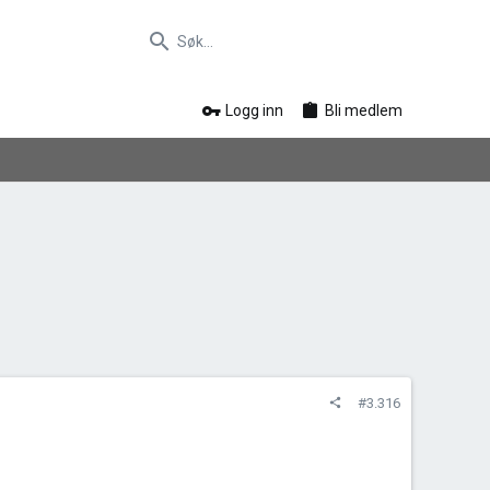
Logg inn
Bli medlem
#3.316