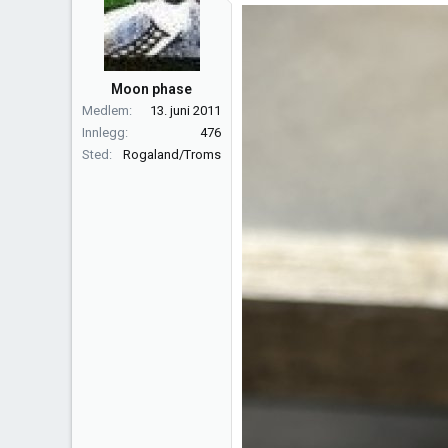
j
o
n
e
Moon phase
r
Medlem
13. juni 2011
:
Innlegg
476
Sted
Rogaland/Troms