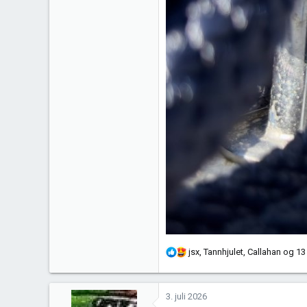
R
jsx
,
Tannhjulet
,
Callahan
og 13
e
a
k
3. juli 2026
s