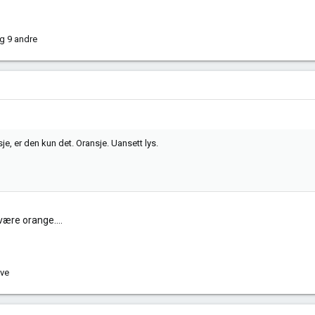
g 9 andre
e, er den kun det. Oransje. Uansett lys.
være orange....
ve