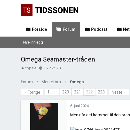
Forside
Forum
Podcast
Net
Nye innlegg
Omega Seamaster-tråden
T
O
topale
16. okt. 2011
r
p
å
p
Forum
Merkefora
Omega
d
r
s
e
1
…
220
221
222
223
Forrige
Neste
t
t
a
t
6. juni 2026
r
e
t
t
Men når det kommer til den oransj
e
r