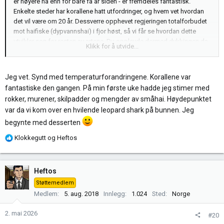
er høyere nå enn for bare få år siden - er fremdeles fantastisk.
Enkelte steder har korallene hatt utfordringer, og hvem vet hvordan
det vil være om 20 år. Dessverre opphevet regjeringen totalforbudet
mot haifiske (dypvannshai) i fjor høst, så vi får se hvordan dette
utvikler seg for resten av artene. Du opplevde dermed dykkingen da
Klikk for å utvide...
det var på sitt kanskje aller beste!
Jeg vet. Synd med temperaturforandringene. Korallene var
fantastiske den gangen. På min første uke hadde jeg stimer med
rokker, murener, skilpadder og mengder av småhai. Høydepunktet
var da vi kom over en hvilende leopard shark på bunnen. Jeg
begynte med desserten
R
Klokkegutt
og
Heftos
e
a
k
Heftos
s
Støttemedlem
j
Medlem
5. aug. 2018
Innlegg
1.024
Sted
Norge
o
n
2. mai 2026
#20
e