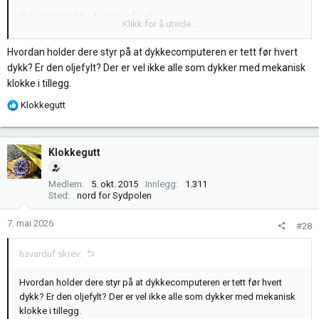
Et par bilder til fra forrige måned:
Klikk for å utvide...
PAM797
Hvordan holder dere styr på at dykkecomputeren er tett før hvert
Vis vedlegg 427745
dykk? Er den oljefylt? Der er vel ikke alle som dykker med mekanisk
(For de som eventuelt måtte lure på hva dykkecomputeren forteller:
klokke i tillegg.
26:
tid brukt under vann.
21,6:
nåværende dybde i meter.
9:
antall
minutter igjen på denne dybden før du må ta dekompresjonsstopp.
R
Klokkegutt
29:
pustegass/nitrox/29% oksygen.
30,2:
din maksdybde på dette
e
dykket.)
a
k
Klokkegutt
Seiko Prospex Sandbanks of the Maldives
s
Vis vedlegg 427746
j
Medlem
5. okt. 2015
Innlegg
1.311
o
Sted
nord for Sydpolen
n
e
7. mai 2026
#28
r
:
havarduf skrev:
Hvordan holder dere styr på at dykkecomputeren er tett før hvert
dykk? Er den oljefylt? Der er vel ikke alle som dykker med mekanisk
klokke i tillegg.