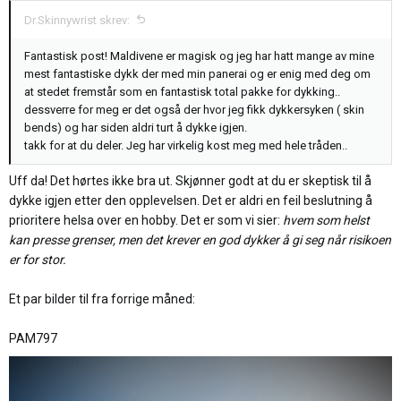
:
Dr.Skinnywrist skrev:
Fantastisk post! Maldivene er magisk og jeg har hatt mange av mine
mest fantastiske dykk der med min panerai og er enig med deg om
at stedet fremstår som en fantastisk total pakke for dykking..
dessverre for meg er det også der hvor jeg fikk dykkersyken ( skin
bends) og har siden aldri turt å dykke igjen.
takk for at du deler. Jeg har virkelig kost meg med hele tråden..
Uff da! Det hørtes ikke bra ut. Skjønner godt at du er skeptisk til å
dykke igjen etter den opplevelsen. Det er aldri en feil beslutning å
prioritere helsa over en hobby. Det er som vi sier:
hvem som helst
kan presse grenser, men det krever en god dykker å gi seg når risikoen
er for stor.
Et par bilder til fra forrige måned:
PAM797