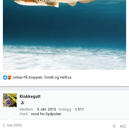
R
Johan På Snippen
,
TomB
og
Heftos
e
a
k
Klokkegutt
s
j
Medlem
5. okt. 2015
Innlegg
1.311
o
Sted
nord for Sydpolen
n
e
2. mai 2026
#22
r