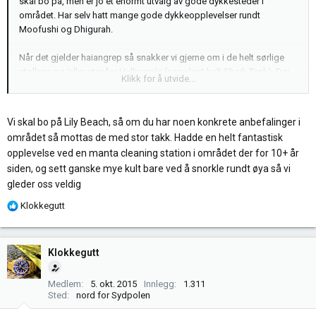
skal bo på, men er jo et enormt utvalg av gode dykkesteder i
området. Har selv hatt mange gode dykkeopplevelser rundt
Moofushi og Dhigurah.
Når det gjelder haiangrep så snakker vi gjerne om i de helt sørlige
atollene og/eller utenfor Hulhumale (populært kalt Shark Tank). Der
Klikk for å utvide...
er det mye tigerhai og noe oksehai/bull shark. Dette er et godt
stykke unna der dere skal og rundt Ari er det vel ingen steder der
man mater de store haiene - som ofte er en indirekte årsak til det
Vi skal bo på Lily Beach, så om du har noen konkrete anbefalinger i
som har forekommet av angrep. Har ikke hørt om at det noen gang
området så mottas de med stor takk. Hadde en helt fantastisk
har vært noen haiangrep i North/South Ari.
opplevelse ved en manta cleaning station i området der for 10+ år
siden, og sett ganske mye kult bare ved å snorkle rundt øya så vi
Revhaier - black tip, white tip, grey, silvertip, nurse shark (og kanskje
gleder oss veldig
hvalhai) er nok de haiene dere kommer til å se og det er naturligvis
bare å nyte.
R
Klokkegutt
e
Perfekt valg av klokker selvfølgelig!
a
k
Klokkegutt
s
j
Medlem
5. okt. 2015
Innlegg
1.311
o
Sted
nord for Sydpolen
n