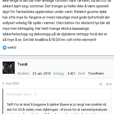
Ikke lenge til det blir mer levelige forhold i våre farvann, så din DS får
sikkert kjørt seg i sommer. Det trenger jo heller ikke å være spesielt
dypt for fantastiske opplevelser under vann. Relativt grunne dykk
har ofte mye liv, fargene er mest naturlige med gode lysforhold der
sollyset virkelig får spille i vannet. Uten behov for eksternt lys blir alt
mye mer behagelig. Har hatt mange ekstra laaaaange
sikkerhetsstopp og dekostopp på de dybdene nettopp fordi det er
så mye å se. Det blir knallbra å få DS’en i sitt rette element!
R
seiltid
e
a
k
TomB
s
j
Medlem
25. jan. 2010
Innlegg
4.421
Sted
Trondheim
o
n
2. mai 2026
#19
e
r
Klokkegutt skrev:
:
Tøft! For et sted å begynne å dykke! Øyene er jo langt mer utviklet nå
enn for 20 år siden, men dykkingen - til tross for at vanntemperaturen