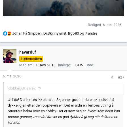
Redigert:
6. mai 2026
R
Johan På Snippen
,
Dr.Skinnywrist
,
Bgo80
og 7 andre
e
a
k
havarduf
s
Støttemedlem
j
Medlem
8. nov. 2015
Innlegg
1.835
Sted
o
n
6. mai 2026
#27
e
r
Klokkegutt skrev:
:
Uff da! Det hørtes ikke bra ut. Skjønner godt at du er skeptisk til å
dykke igjen etter den opplevelsen. Det er aldri en feil beslutning å
prioritere helsa over en hobby. Det er som vi sier:
hvem som helst kan
presse grenser, men det krever en god dykker å gi seg når risikoen er
for stor.