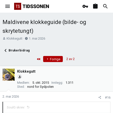
Maldivene klokkeguide (bilde- og
skrytetungt)
T
O
Klokkegutt
1. mai 2026
r
p
å
p
Brukerbidrag
d
r
s
e
First
2 av 2
Forrige
t
t
a
t
Klokkegutt
r
e
t
t
Medlem
5. okt. 2015
Innlegg
1.311
e
Sted
nord for Sydpolen
r
2. mai 2026
#16
SoulG skrev: