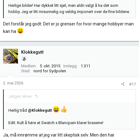
Herlige bilder! Har dykket litt sjøl, men aldri valgt å ha det som
hobby. Jeg er litt misunnelig og veldig imponert over de fine bildene.
Det forstår jeg godt. Det er jo grenser for hvor mange hobbyer man
kan ha
Klokkegutt
Medlem
5. okt. 2015
Innlegg
1.311
Sted
nord for Sydpolen
2. mai 2026
#17
Jørgen skrev:
Herlig tråd
@Klokkegutt
Edit: Kult å høre at Swatch x Blancpain klarer brasene!
Ja, må innrømme at jeg var litt skeptisk selv. Men den har