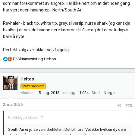
som har forekommet av angrep. Har ikke hørt om at det noen gang
har vært noen haiangrep i North/South Ari.
Revhaier - black tip, white tip, grey, silvertip, nurse shark (og kanskje
hvalhai) er nok de haiene dere kommer til å se og det er naturligvis
bare å nyte.
Perfekt valg av klokker selvfølgelig!
R
Dr.Skinnywrist
og
Heftos
e
a
k
Heftos
s
Støttemedlem
j
Medlem
5. aug. 2018
Innlegg
1.024
Sted
Norge
o
n
2. mai 2026
#23
e
r
Klokkegutt skrev:
:
South Ari er jo selve indrefileten! Det blir bra. Vet ikke hvilken øy dere