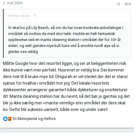
e
2. mai 2026
#24
r
:
Heftos skrev:
Vi skal bo på Lily Beach, så om du har noen konkrete anbefalinger i
området så mottas de med stor takk. Hadde en helt fantastisk
opplevelse ved en manta cleaning station i området der for 10+ år
siden, og sett ganske mye kult bare ved å snorkle rundt øya så vi
gleder oss veldig
Måtte Google hvor det resortet ligger, og ser at beliggenheten nok
ikke kunne vært mer perfekt. Husrevet er veldig bra. Der kommer
dere nok til å bruke mye tid. Dhigurah er vel stedet der det er størst
sjanse for hvalhai i området tror jeg. Det lokale/resortets
dykkesenter arrangerer garantert både dykketurer og snorkleturer
dit. Manta cleaning station har du nevnt, så det bør jo gjentas og det
blir jo ikke særlig mer «manta-vennlig» enn området der dere skal
bo. Dette blir suksess uansett, både over og under vann!
R
Dr.Skinnywrist
og
Heftos
e
a