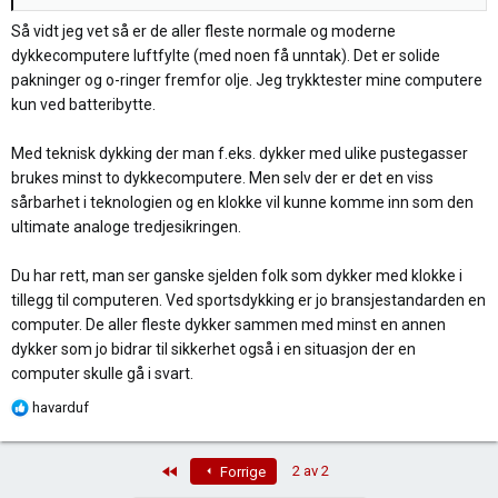
Så vidt jeg vet så er de aller fleste normale og moderne
dykkecomputere luftfylte (med noen få unntak). Det er solide
pakninger og o-ringer fremfor olje. Jeg trykktester mine computere
kun ved batteribytte.
Med teknisk dykking der man f.eks. dykker med ulike pustegasser
brukes minst to dykkecomputere. Men selv der er det en viss
sårbarhet i teknologien og en klokke vil kunne komme inn som den
ultimate analoge tredjesikringen.
Du har rett, man ser ganske sjelden folk som dykker med klokke i
tillegg til computeren. Ved sportsdykking er jo bransjestandarden en
computer. De aller fleste dykker sammen med minst en annen
dykker som jo bidrar til sikkerhet også i en situasjon der en
computer skulle gå i svart.
R
havarduf
e
a
First
2 av 2
Forrige
k
s