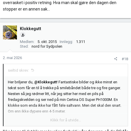
overrasket i positiv retning. Hva man skal gjøre den dagen den
stopper er en annen sak…
Klokkegutt
Medlem
5. okt. 2015
Innlegg
1.311
Sted
nord for Sydpolen
2. mai 2026
#18
seiltid skrev:
Her briljerer du,
@Klokkegutt
! Fantastiske bilder og ikke minst en
tekst som får en til å trekke på smilebåndet både tre og fire ganger.
Nesten så jeg rødmer litt, når jeg sitter her med en pils på
fredagskvelden og ser ned på min Certina DS Super PH1000M. En
klokke som enda ikke har fått føle saltvann. Men det skal den snart.
Om enn ikke dypere enn 4-5 meter.
Klikk for å utvide...
Jeg ser gjerne flere innlegg av denne sorten