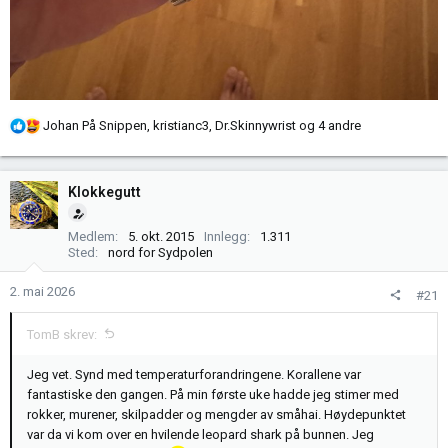
R
Johan På Snippen
,
kristianc3
,
Dr.Skinnywrist
og 4 andre
e
a
k
Klokkegutt
s
j
Medlem
5. okt. 2015
Innlegg
1.311
o
Sted
nord for Sydpolen
n
e
2. mai 2026
#21
r
:
TomB skrev:
Jeg vet. Synd med temperaturforandringene. Korallene var
fantastiske den gangen. På min første uke hadde jeg stimer med
rokker, murener, skilpadder og mengder av småhai. Høydepunktet
var da vi kom over en hvilende leopard shark på bunnen. Jeg