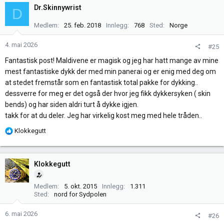
k
Dr.Skinnywrist
D
s
j
Medlem
25. feb. 2018
Innlegg
768
Sted
Norge
o
n
4. mai 2026
#25
e
Fantastisk post! Maldivene er magisk og jeg har hatt mange av mine
r
mest fantastiske dykk der med min panerai og er enig med deg om
:
at stedet fremstår som en fantastisk total pakke for dykking..
dessverre for meg er det også der hvor jeg fikk dykkersyken ( skin
bends) og har siden aldri turt å dykke igjen.
takk for at du deler. Jeg har virkelig kost meg med hele tråden..
R
Klokkegutt
e
a
k
Klokkegutt
s
j
Medlem
5. okt. 2015
Innlegg
1.311
o
Sted
nord for Sydpolen
n
e
6. mai 2026
#26
r