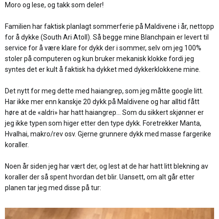
r
Moro og lese, og takk som deler!
:
Familien har faktisk planlagt sommerferie på Maldivene i år, nettopp
for å dykke (South Ari Atoll). Så begge mine Blanchpain er levert til
service for å være klare for dykk der i sommer, selv om jeg 100%
stoler på computeren og kun bruker mekanisk klokke fordi jeg
syntes det er kult å faktisk ha dykket med dykkerklokkene mine.
Det nytt for meg dette med haiangrep, som jeg måtte google litt.
Har ikke mer enn kanskje 20 dykk på Maldivene og har alltid fått
høre at de «aldri» har hatt haiangrep… Som du sikkert skjønner er
jeg ikke typen som higer etter den type dykk. Foretrekker Manta,
Hvalhai, makro/rev osv. Gjerne grunnere dykk med masse fargerike
koraller.
Noen år siden jeg har vært der, og lest at de har hatt litt blekning av
koraller der så spent hvordan det blir. Uansett, om alt går etter
planen tar jeg med disse på tur: