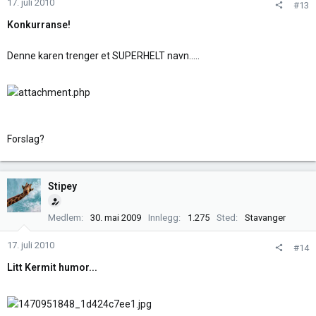
17. juli 2010
#13
Konkurranse!
Denne karen trenger et SUPERHELT navn.....
Forslag?
Stipey
Medlem
30. mai 2009
Innlegg
1.275
Sted
Stavanger
17. juli 2010
#14
Litt Kermit humor...