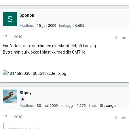
Sponon
S
Medlem
15. juli 2009
Innlegg
6.605
17. juli 2010
#8
For å stabilisere samlingen din Mathfjeld, så kan jeg
Bytte min gullklokke i plastikk med din GMT IIc
Stipey
Medlem
30. mai 2009
Innlegg
1.275
Sted
Stavanger
17. juli 2010
#9