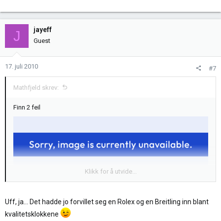
jayeff
J
Guest
17. juli 2010
#7
Mathfjeld skrev:
Finn 2 feil
Klikk for å utvide...
Uff, ja... Det hadde jo forvillet seg en Rolex og en Breitling inn blant
kvalitetsklokkene