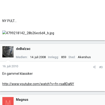
NY PULT...
deBalzac
Medlem
14. juli 2008
Innlegg
859
Sted
Akershus
16. juli 2010
#3
En gammel klassiker
http://www.youtube.com/watch?v=fn-rsa8DaNY
Magnus
M