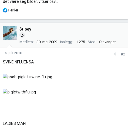
det være seg bilder, vitser osv...
R
Perilei
e
a
k
Stipey
s
j
Medlem
30. mai 2009
Innlegg
1.275
Sted
Stavanger
o
n
16. juli 2010
#2
e
r
SVINEINFLUENSA
:
LADIES MAN