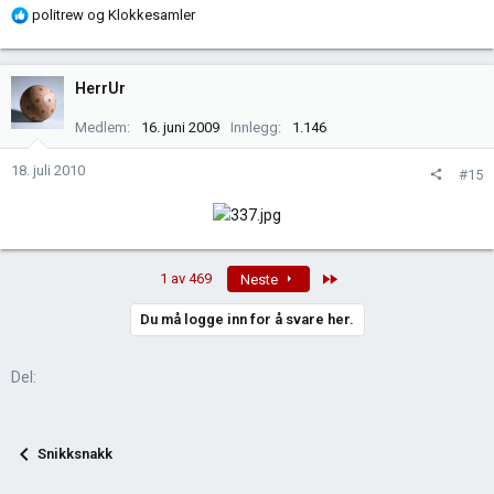
R
politrew
og
Klokkesamler
e
a
k
HerrUr
s
j
Medlem
16. juni 2009
Innlegg
1.146
o
n
18. juli 2010
#15
e
r
:
Last
1 av 469
Neste
Du må logge inn for å svare her.
Del:
Snikksnakk