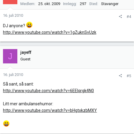
Medlem
25. okt. 2009
Innlegg
297
Sted
Stavanger
16. juli 2010
#4
DJ anyone?
http://www.youtube.com/watch?v=1gZuknSvUzk
jayeff
J
Guest
16. juli 2010
#5
Så sant, så sant:
http://www.youtube.com/watch?v=6EElqrgk4N0
Litt mer ambulansehumor:
http://www.youtube.com/watch?v=bHgtxkzbMXY