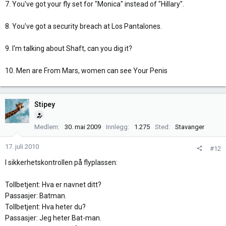
7. You've got your fly set for "Monica" instead of "Hillary".
8. You've got a security breach at Los Pantalones.
9. I'm talking about Shaft, can you dig it?
10. Men are From Mars, women can see Your Penis
Stipey
Medlem
30. mai 2009
Innlegg
1.275
Sted
Stavanger
17. juli 2010
#12
I sikkerhetskontrollen på flyplassen:
Tollbetjent: Hva er navnet ditt?
Passasjer: Batman.
Tollbetjent: Hva heter du?
Passasjer: Jeg heter Bat-man.