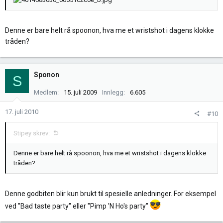
Denne er bare helt rå spoonon, hva me et wristshot i dagens klokke
tråden?
Sponon
S
Medlem
15. juli 2009
Innlegg
6.605
17. juli 2010
#10
Stipey skrev:
Denne er bare helt rå spoonon, hva me et wristshot i dagens klokke
tråden?
Denne godbiten blir kun brukt til spesielle anledninger. For eksempel
ved "Bad taste party" eller "Pimp 'N Ho's party"