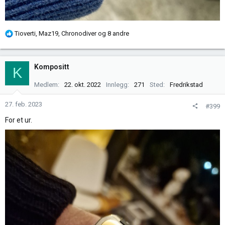
R
Tioverti
,
Maz19
,
Chronodiver
og 8 andre
e
a
k
Kompositt
K
s
j
Medlem
22. okt. 2022
Innlegg
271
Sted
Fredrikstad
o
n
27. feb. 2023
#399
e
For et ur.
r
: