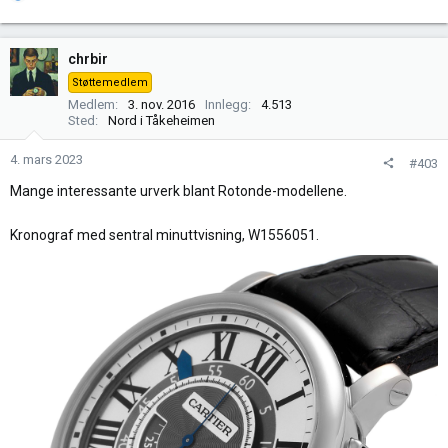
e
a
k
chrbir
s
Støttemedlem
j
Medlem
3. nov. 2016
Innlegg
4.513
o
Sted
Nord i Tåkeheimen
n
e
4. mars 2023
#403
r
Mange interessante urverk blant Rotonde-modellene.
:
Kronograf med sentral minuttvisning, W1556051.