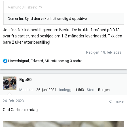
e
r
AamundSH skrev:
:
Den er fin. Synd den virker helt umulig å oppdrive
Jeg fikk faktisk bestilt gjennom Bjerke. De brukte 1 måned på å få
svar fra cartier, med beskjed om 1-2 måneder leveringstid. Fikk den
bare 2 uker etter bestilling!
Redigert:
18. feb. 2023
R
Hovedsignal
,
Edward
,
MikroKrone
og 3 andre
e
a
k
Bgo80
s
j
Medlem
26. juni 2021
Innlegg
1.563
Sted
Bergen
o
n
26. feb. 2023
#398
e
God Cartier-søndag
r
: