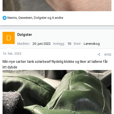
R
Nemis
,
Qwestern
,
Dolgster
og 6 andre
e
a
k
Dolgster
D
s
j
Medlem
20. juni 2022
Innlegg
10
Sted
Lørenskog
o
n
16. feb. 2023
#392
e
Min nye cartier tank solarbeat! Nydelig klokke og liker at tallene får
r
litt dybde
: