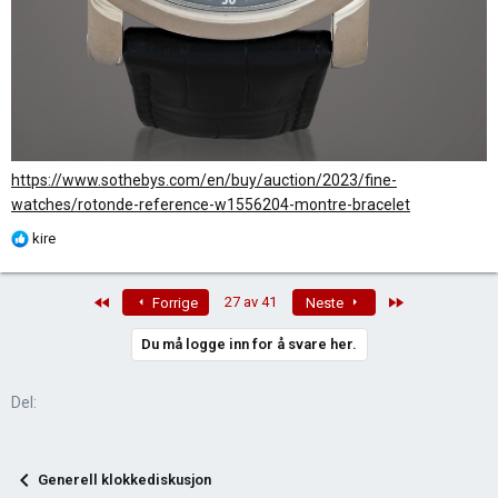
https://www.sothebys.com/en/buy/auction/2023/fine-
watches/rotonde-reference-w1556204-montre-bracelet
R
kire
e
a
First
Last
27 av 41
Forrige
Neste
k
s
Du må logge inn for å svare her.
j
o
n
Del:
e
r
:
Generell klokkediskusjon