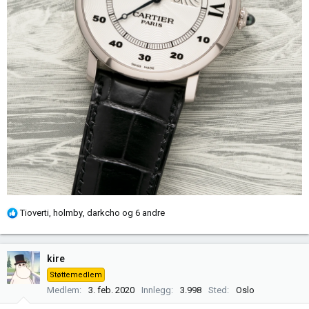
R
Tioverti
,
holmby
,
darkcho
og 6 andre
e
a
k
kire
s
Støttemedlem
j
Medlem
3. feb. 2020
Innlegg
3.998
Sted
Oslo
o
n