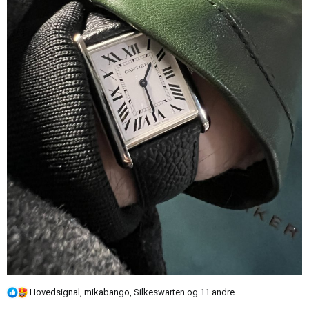
R
Hovedsignal
,
mikabango
,
Silkeswarten
og 11 andre
e