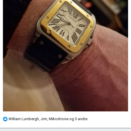
R
William Lumbergh
,
Jrm
,
MikroKrone
og 3 andre
e
a