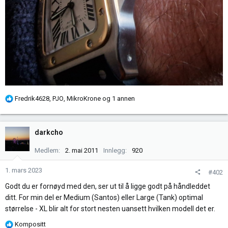
R
Fredrik4628
,
PJO
,
MikroKrone
og 1 annen
e
a
k
darkcho
s
j
Medlem
2. mai 2011
Innlegg
920
o
n
1. mars 2023
#402
e
Godt du er fornøyd med den, ser ut til å ligge godt på håndleddet
r
ditt. For min del er Medium (Santos) eller Large (Tank) optimal
:
størrelse - XL blir alt for stort nesten uansett hvilken modell det er.
R
Kompositt