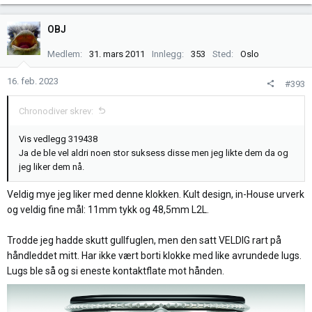
a
k
OBJ
s
j
Medlem
31. mars 2011
Innlegg
353
Sted
Oslo
o
n
16. feb. 2023
#393
e
r
Chronodiver skrev:
:
Vis vedlegg 319438
Ja de ble vel aldri noen stor suksess disse men jeg likte dem da og
jeg liker dem nå.
Veldig mye jeg liker med denne klokken. Kult design, in-House urverk
og veldig fine mål: 11mm tykk og 48,5mm L2L.
Trodde jeg hadde skutt gullfuglen, men den satt VELDIG rart på
håndleddet mitt. Har ikke vært borti klokke med like avrundede lugs.
Lugs ble så og si eneste kontaktflate mot hånden.