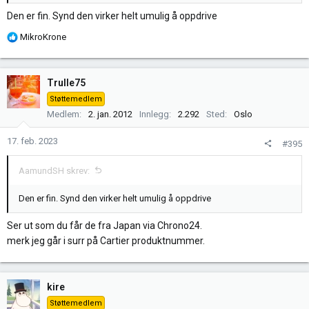
Den er fin. Synd den virker helt umulig å oppdrive
R
MikroKrone
e
a
k
Trulle75
s
Støttemedlem
j
Medlem
2. jan. 2012
Innlegg
2.292
Sted
Oslo
o
n
17. feb. 2023
#395
e
r
AamundSH skrev:
:
Den er fin. Synd den virker helt umulig å oppdrive
Ser ut som du får de fra Japan via Chrono24.
merk jeg går i surr på Cartier produktnummer.
kire
Støttemedlem