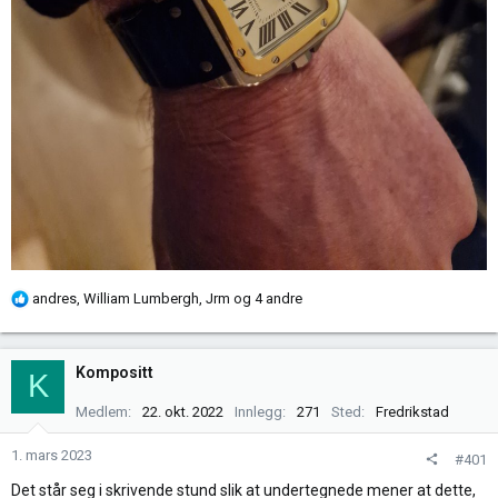
R
andres
,
William Lumbergh
,
Jrm
og 4 andre
e
a
k
Kompositt
K
s
j
Medlem
22. okt. 2022
Innlegg
271
Sted
Fredrikstad
o
n
1. mars 2023
#401
e
Det står seg i skrivende stund slik at undertegnede mener at dette,
r