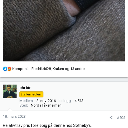
R
Kompositt
,
Fredrik4628
,
Kraken
og 13 andre
e
a
k
chrbir
s
Støttemedlem
j
Medlem
3. nov. 2016
Innlegg
4.513
o
Sted
Nord i Tåkeheimen
n
e
18. mars 2023
#405
r
Relativt lav pris foreløpig på denne hos Sotheby's.
: