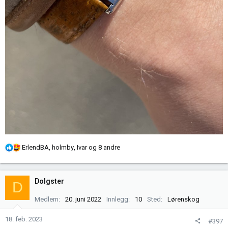
R
ErlendBA
,
holmby
,
Ivar
og 8 andre
e
a
k
Dolgster
D
s
j
Medlem
20. juni 2022
Innlegg
10
Sted
Lørenskog
o
n
18. feb. 2023
#397