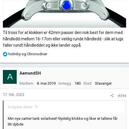
Til tross for at klokken er 42mm passer den nok best for dem med
håndledd mellom 16-17cm eller veldig runde håndledd - slik at lugs
faller rundt håndleddet og ikke lander oppå.
R
holmby
og
Chronodiver
e
a
k
AamundSH
A
s
j
Medlem
8. mai 2019
Innlegg
180
Sted
Stavanger
o
n
17. feb. 2023
#394
e
r
Dolgster skrev:
:
Min nye cartier tank solarbeat! Nydelig klokke og liker at tallene får
litt dybde