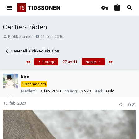
Cartier-tråden
T
O
Klokkesamler
11. feb. 2016
r
p
å
p
Generell klokkediskusjon
d
r
s
e
First
Last
27 av 41
Forrige
Neste
t
t
a
t
kire
r
e
Støttemedlem
t
t
Medlem
3. feb. 2020
Innlegg
3.998
Sted
Oslo
e
r
15. feb. 2023
#391