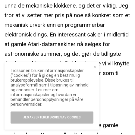
unna de mekaniske klokkene, og det er viktig. Jeg
tror at vi setter mer pris på noe så konkret som et
mekanisk urverk enn en programmerbar
elektronisk dings. En interessant sak er i midlertid
at gamle Atari-datamaskiner nå selges for
astronomiske summer, og det gjør de tidligste
Apple-maskinene også. Det kan hende vi vil knytte
Tidssonen bruker informasjonskapsler
oss like sterkt til elektroniske eiendeler som til
("cookies") for å gi deg en best mulig
brukeropplevelse. Disse brukes til
mekaniske. Det vil tiden vise.
analyseformål samt tilpasning av innhold
og annonser. Les mer om
informasjonskapsler og hvordan vi
behandler personopplysninger på våre
Radio
personvernsider.
FM-båndet egner seg dårlig som
JEG AKSEPTERER BRUKEN AV COOKIES
kringkastingsmedium, omtrent som de gamle
analoge kassettene. Lydkvaliteten er begrenset