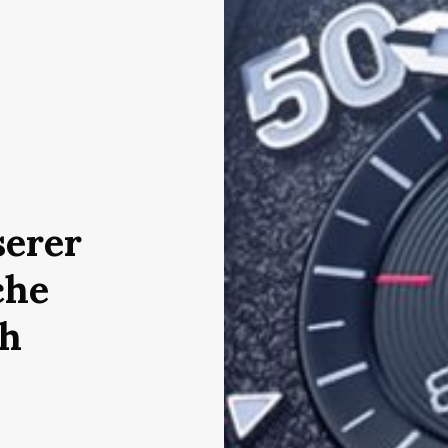
serer
che
ph