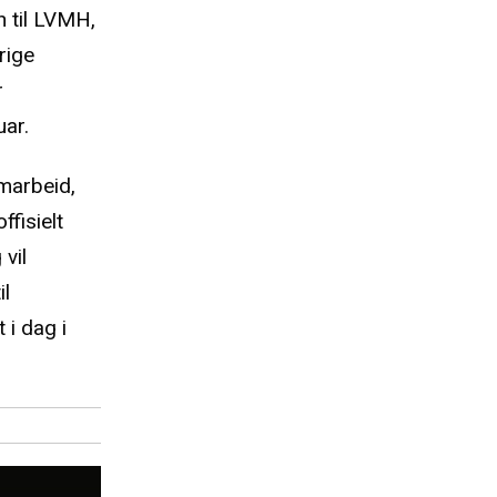
n til LVMH,
rige
r
uar.
amarbeid,
fisielt
vil
il
 i dag i