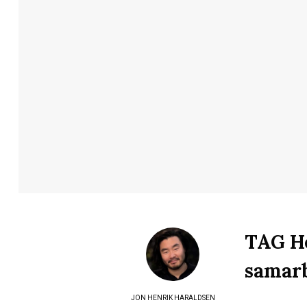
TAG He
samarb
JON HENRIK HARALDSEN