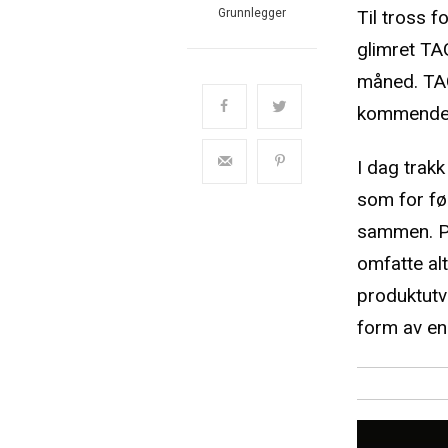
Til tross f
Grunnlegger
glimret TA
måned. TAG
kommende n
I dag trak
som for fø
sammen. Pa
omfatte al
produktutvi
form av en