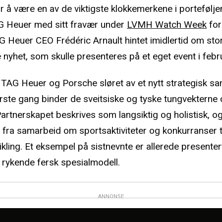
or å være en av de viktigste klokkemerkene i portefølje
G Heuer med sitt fravær under
LVMH Watch Week
for
 Heuer CEO Frédéric Arnault hintet imidlertid om sto
yhet, som skulle presenteres på et eget event i febr
k TAG Heuer og Porsche sløret av et nytt strategisk s
rste gang binder de sveitsiske og tyske tungvekterne of
rtnerskapet beskrives som langsiktig og holistisk, og 
t fra samarbeid om sportsaktiviteter og konkurranser t
kling. Et eksempel på sistnevnte er allerede presentert
 rykende fersk spesialmodell.
ANNONSE