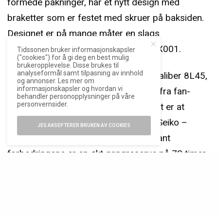
formede pakninger, har et nytt design med
braketter som er festet med skruer på baksiden.
Designet er på mange måter en slags
videreutvikling fra Marinemaster SBEX001.
Tidssonen bruker informasjonskapsler
("cookies") for å gi deg en best mulig
brukeropplevelse. Disse brukes til
analyseformål samt tilpasning av innhold
På innsiden av kassen sitter det nye kaliber 8L45,
og annonser. Les mer om
informasjonskapsler og hvordan vi
som kan beskrives som en evolusjon fra fan-
behandler personopplysninger på våre
personvernsider.
favoritten 8L35. En ubekreftet sannhet er at
begge urverkene er basert på Grand Seiko –
JEG AKSEPTERER BRUKEN AV COOKIES
henholdsvis kaliber 9S55 og 9S65. Blant
forbedringene er en økt gangreserve på 72 timer,
samt et lavere avvik som nå oppgis å være
+10/-5 sekunder per dag.
Marinemaster Professional SLA081 er begrenset