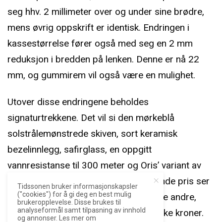
seg hhv. 2 millimeter over og under sine brødre,
mens øvrig oppskrift er identisk. Endringen i
kassestørrelse fører også med seg en 2 mm
reduksjon i bredden på lenken. Denne er nå 22
mm, og gummirem vil også være en mulighet.
Utover disse endringene beholdes
signaturtrekkene. Det vil si den mørkeblå
solstrålemønstrede skiven, sort keramisk
bezelinnlegg, safirglass, en oppgitt
vannresistanse til 300 meter og Oris’ variant av
Sellita SW 200-1 på innsiden. Veiledende pris ser
Tidssonen bruker informasjonskapsler
("cookies") for å gi deg en best mulig
ut til å havne rett i samme gate som de andre,
brukeropplevelse. Disse brukes til
analyseformål samt tilpasning av innhold
altså i området rett rundt 20.000 norske kroner.
og annonser. Les mer om