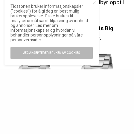
Urverket er basert på Sellita, og Oris tilbyr opptil
Tidssonen bruker informasjonskapsler
tre års utvidet garanti.
("cookies") for å gi deg en best mulig
brukeropplevelse. Disse brukes til
analyseformål samt tilpasning av innhold
og annonser. Les mer om
Veiledende pris for hver av de tre Oris Big
informasjonskapsler og hvordan vi
behandler personopplysninger på våre
Crown Pointer Date er 22.900 kroner.
personvernsider.
JEG AKSEPTERER BRUKEN AV COOKIES