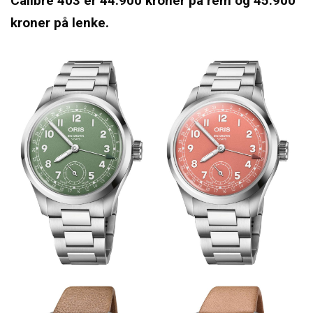
Calibre 403 er 44.900 kroner på rem og 45.900
kroner på lenke.