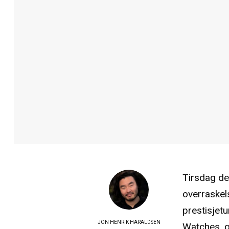
Tirsdag de
overraskels
prestisjet
JON HENRIK HARALDSEN
Watches
, 