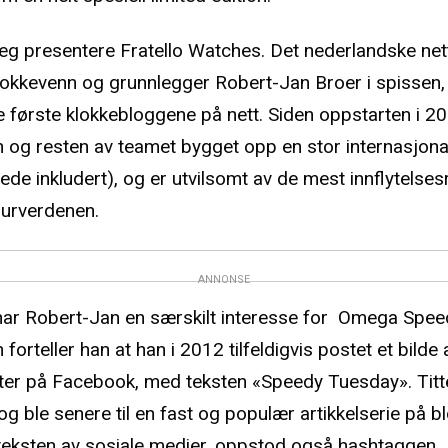
meg presentere Fratello Watches. Det nederlandske net
okkevenn og grunnlegger Robert-Jan Broer i spissen, v
de første klokkebloggene på nett. Siden oppstarten i 2
 og resten av teamet bygget opp en stor internasjona
de inkludert), og er utvilsomt av de mest innflytelses
 urverdenen.
ANNONSE
har Robert-Jan en særskilt interesse for Omega Spee
forteller han at han i 2012 tilfeldigvis postet et bilde
r på Facebook, med teksten «Speedy Tuesday». Titte
g ble senere til en fast og populær artikkelserie på b
ksten av sosiale medier, oppstod også hashtaggen