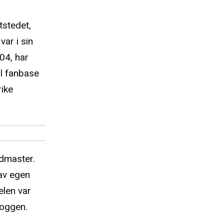
tstedet,
ar i sin
004, har
l fanbase
rike
dmaster.
 av egen
len var
loggen.