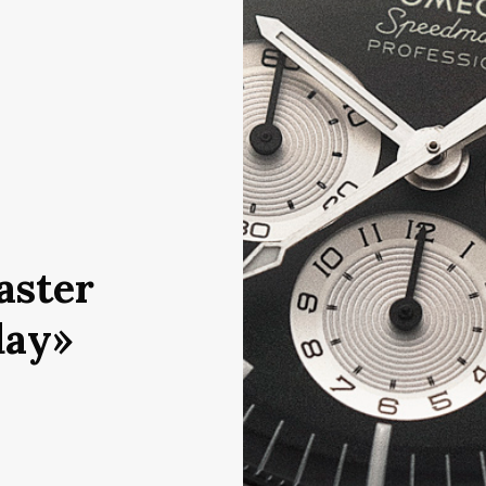
ster
day»