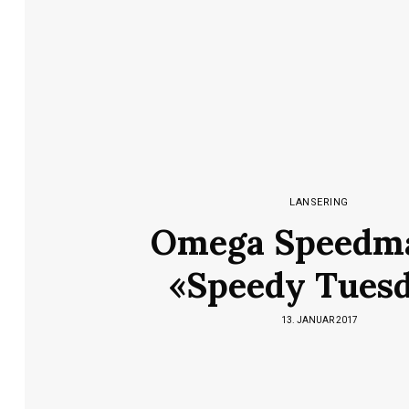
LANSERING
Omega Speedma
«Speedy Tues
13. JANUAR 2017