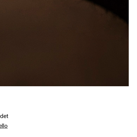
 det
ello