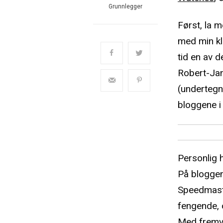
Grunnlegger
Først, la 
med min kl
tid en av 
Robert-Jan
(undertegne
bloggene i
Personlig 
På bloggen 
Speedmaste
fengende, o
Med fremve