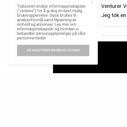
Venturer Ve
Tidssonen bruker informasjonskapsler
("cookies") for å gi deg en best mulig
Jeg tok en
brukeropplevelse. Disse brukes til
analyseformål samt tilpasning av
innhold og annonser. Les mer om
informasjonskapsler og hvordan vi
behandler personopplysninger på våre
personvernsider.
JEG AKSEPTERER BRUKEN AV COOKIES