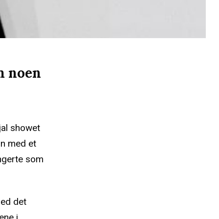
om noen
tjal showet
in med et
ungerte som
ed det
ene i