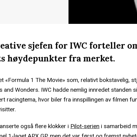
eative sjefen for IWC forteller 
ts høydepunkter fra merket.
det «Formula 1 The Movie» som, relativt bokstavelig, s
 and Wonders. IWC hadde nemlig innredet standen s
t racingtema, hvor biler fra innspillingen av filmen f
isitter.
anserte også flere klokker i
Pilot-serien
i samarbeid m
rmel 1-laget APX GP, men det var først og fremst
nyhet