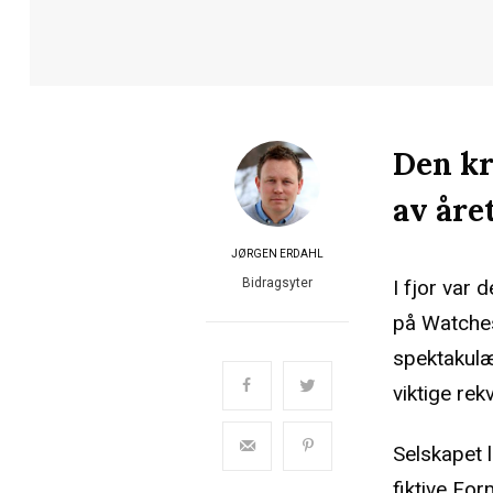
Den kr
av åre
JØRGEN ERDAHL
I fjor var 
Bidragsyter
på Watches
spektakulær
viktige rekv
Selskapet l
fiktive Fo