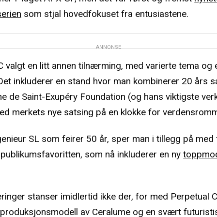
serien
som stjal hovedfokuset fra entusiastene.
ANNONSE
C valgt en litt annen tilnærming, med varierte tema og
 Det inkluderer en stand hvor man kombinerer 20 års 
e de Saint-Exupéry Foundation (og hans viktigste verk
ed merkets nye satsing på en klokke for verdensromm
enieur SL som feirer 50 år, sper man i tillegg på med 
 publikumsfavoritten, som nå inkluderer en ny
toppmod
ringer stanser imidlertid ikke der, for med Perpetual 
 produksjonsmodell av Ceralume og en svært futuristi