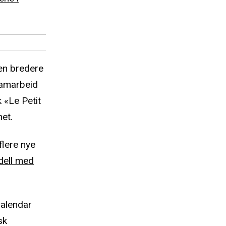
 en bredere
samarbeid
 «Le Petit
et.
flere nye
ell med
Calendar
sk