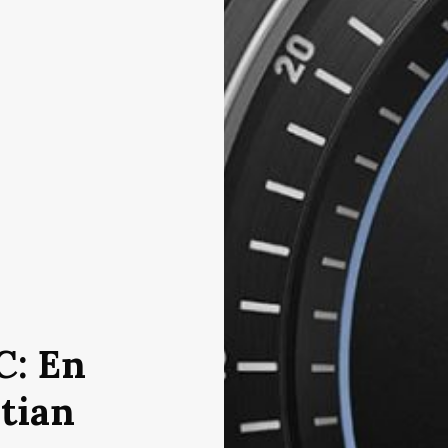
C: En
tian