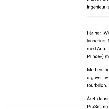
Ingenieur-
I år har IW
lansering.
med Antoin
Prince») m
Med en Ing
utgaver av
tourbillon
.
Årets lanse
ProSet, en