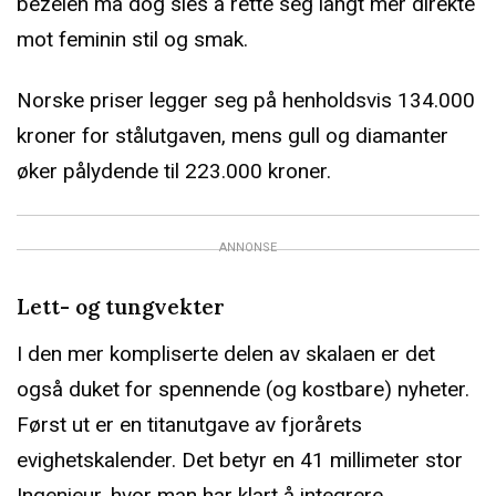
bezelen må dog sies å rette seg langt mer direkte
mot feminin stil og smak.
Norske priser legger seg på henholdsvis 134.000
kroner for stålutgaven, mens gull og diamanter
øker pålydende til 223.000 kroner.
ANNONSE
Lett- og tungvekter
I den mer kompliserte delen av skalaen er det
også duket for spennende (og kostbare) nyheter.
Først ut er en titanutgave av fjorårets
evighetskalender. Det betyr en 41 millimeter stor
Ingenieur, hvor man har klart å integrere