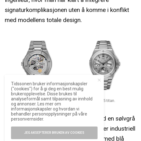
signaturkomplikasjonen uten å komme i konflikt
med modellens totale design.
Tidssonen bruker informasjonskapsler
("cookies") for å gi deg en best mulig
brukeropplevelse. Disse brukes til
analyseformål samt tilpasning av innhold
Nye Ingenieur Perpetual Calendar 41 i grad 5 titan.
og annonser. Les mer om
informasjonskapsler og hvordan vi
behandler personopplysninger på våre
I titan tas vekten ned, og sammen med en sølvgrå
personvernsider.
tallskive seiler utgaven opp som en mer industriell
JEG AKSEPTERER BRUKEN AV COOKIES
og nedtonet tolkning enn stålutgaven med blå