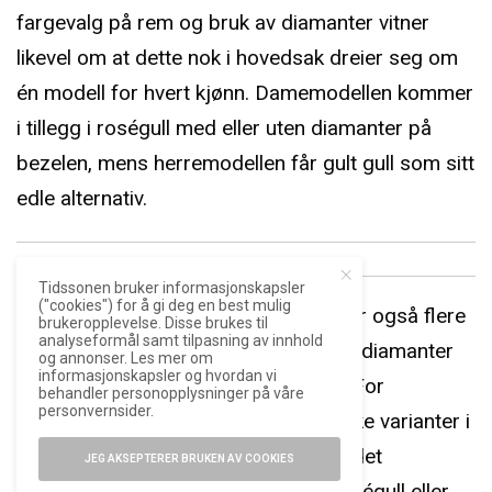
fargevalg på rem og bruk av diamanter vitner
likevel om at dette nok i hovedsak dreier seg om
én modell for hvert kjønn. Damemodellen kommer
i tillegg i roségull med eller uten diamanter på
bezelen, mens herremodellen får gult gull som sitt
edle alternativ.
ANNONSE
Tidssonen bruker informasjonskapsler
("cookies") for å gi deg en best mulig
I tillegg til standardmodellene kommer også flere
brukeropplevelse. Disse brukes til
analyseformål samt tilpasning av innhold
spesialmodeller hvor utstrakt bruk av diamanter
og annonser. Les mer om
informasjonskapsler og hvordan vi
og/eller skjelettert design er i fokus. For
behandler personopplysninger på våre
personvernsider.
damemodellen er det snakk om to ulike varianter i
hvitt gull, mens for herremodellen er det
JEG AKSEPTERER BRUKEN AV COOKIES
skjelettert design i enten hvitt gull, roségull eller